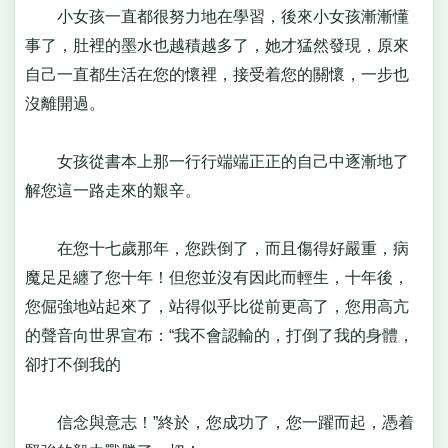
小女孩一直都很努力地在學習，後來小女孩漸漸懂
事了，肚裡的墨水也越積越多了，她才猛然發現，原來
自己一直都生活在您的懷裡，接受着您的關懷，一步也
沒離開過。
女孩從書本上那一行行端端正正的自己中逐漸地了
解您這一路走來的艱辛。
在您十七歲那年，您跌倒了，而且傷得好嚴重，病
魔足足纏了您十年！但您並沒有因此而輕生，十年後，
您倔強地站起來了，站得似乎比從前更高了，您用高亢
的聲音向世界宣布：“我不會認輸的，打倒了我的身體，
卻打不倒我的
信念與意志！”終於，您成功了，您一躍而起，憑着