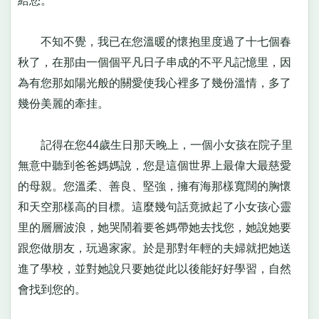
給您。
不知不覺，我已在您溫暖的懷抱里度過了十七個春
秋了，在那由一個個平凡日子串成的不平凡記憶里，因
為有您那如陽光般的關愛使我心裡多了幾份溫情，多了
幾份美麗的牽挂。
記得在您44歲生日那天晚上，一個小女孩在院子里
無意中聽到爸爸媽媽說，您是這個世界上最偉大最慈愛
的母親。您溫柔、善良、堅強，擁有海那樣寬闊的胸懷
和天空那樣高的目標。這麼幾句話竟掀起了小女孩心靈
里的層層波浪，她哭鬧着要爸媽帶她去找您，她說她要
跟您做朋友，玩過家家。於是那對年輕的夫婦就把她送
進了學校，並對她說只要她從此以後能好好學習，自然
會找到您的。