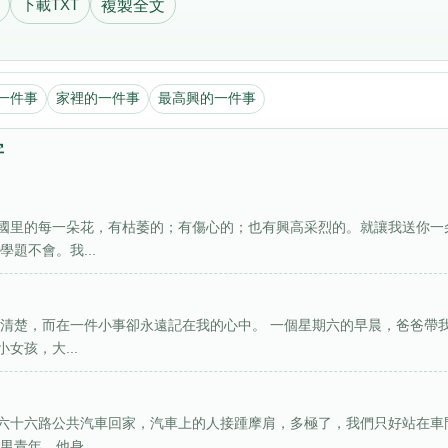
下載TXT
複製全文
一件事
家裡的一件事
最高興的一件事
字
國里的每一朵花，有枯萎的；有傷心的；也有興高采烈的。就讓我送你一
題不會。我...
太清楚，而在一件小事卻永遠記在我的心中。 一個星期六的早晨，爸爸帶
女孩，大...
六十六路公共汽車回家，汽車上的人接踵摩肩，多極了，我們只好站在車
青年，他身...