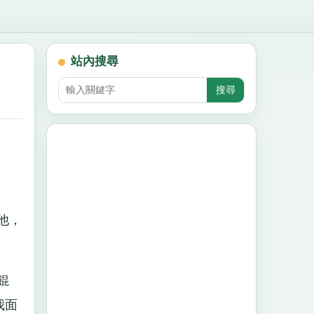
站內搜尋
他，
餛
我面