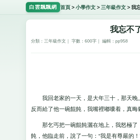
白雲飄飄網
首頁
>
小學作文
>
三年級作文
>
我
我忘不了
分類：三年級作文｜ 字數：600字｜ 編輯：pp958
我回老家的一天，是大年三十，那天晚上
反而給了他一碗餛飩，我嘴裡嘟囔着，真晦
那乞丐把一碗餛飩灑在地上，我怒極了，
飩，他臨走前，說了一句：“我是有尊嚴的