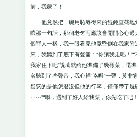
前，我蒙了！
他竟然把一碗用恥辱得來的餛鈍直截地到
囔那一句話，那個老乞丐應該會開開心心過
個罪人一樣，我一眼看見他竟昏倒在我家附
來，我聽到了底下有聲音：“你讓我走吧！”“不行
我家住下吧”說著就給他準備了幾樣菜，還
名聽到了些聲音，我心裡“咯噔”一聲，莫
疑惑的是他怎麼沒但他的行李，僅僅帶了幾
······”“哦，遇到了好人給我菜，你先吃