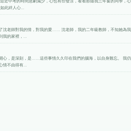
着迫近中考的時間急劇減少，心也有些發涼，看着那隨我三年窗的同學，
此絆人心...
了沈老師對我的情，對我的愛…… 沈老師，我的二年級教師，不知她為
我的家裡，...
開心，是深刻，是……這些事情久久印在我們的腦海，以自身難忘。 我
情不由得有...