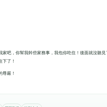
家吧，你幫我幹些家務事，我包你吃住！後面就沒聽見
住下了！
的尊嚴！