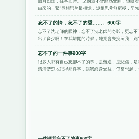
歲月如煙，往事如詩。 之前還不曾經感受到，但隨
由來的一緊“長相思兮長相憶，短相思兮無窮極，早知如
忘不了的情，忘不了的愛……。600字
忘不了沈老師的眼神，忘不了沈老師的身影，更忘不
出了多少啊！在我離開的時候，她竟會去挽留我。跑到
忘不了的一件事900字
很多人都有自己忘卻不了的事，是難過，是悲傷，是
清清楚楚地記得那件事，讓我終身受益，每當想起，心
一件讓我忘不了的事800字