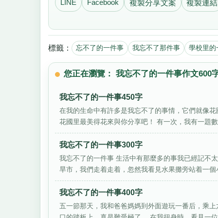
LINE
Facebook
複製分享文案
複製連結
標籤：
忘不了的一件事
我忘不了那件事
學校里的
您正在瀏覽： 我忘不了的一件事作文600
我忘不了的一件事450字
在我的生命中有許多是我忘不了的事情，它們就像花
花國里最美得花來與你分享吧！ 有一次，我有一題數學
我忘不了的一件事300字
我忘不了的一件事 生活中有那麼多的事我已經記不
旱市，我們走着走着，忽然我看見水果攤旁站着一個小
我忘不了的一件事400字
五一節那天，我和爸爸媽媽到外面遊玩一番后，乘上
口的踏板上，真是難受極了。 在我扭身時，看見一位男