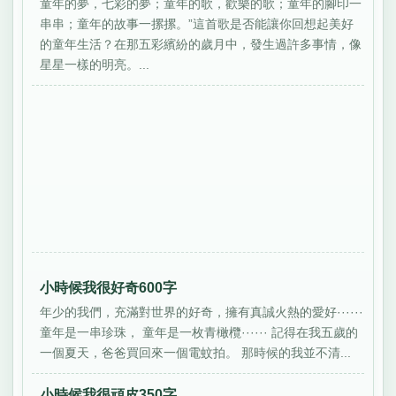
童年的夢，七彩的夢；童年的歌，歡樂的歌；童年的腳印一
串串；童年的故事一摞摞。”這首歌是否能讓你回想起美好
的童年生活？在那五彩繽紛的歲月中，發生過許多事情，像
星星一樣的明亮。...
小時候我很好奇600字
年少的我們，充滿對世界的好奇，擁有真誠火熱的愛好······
童年是一串珍珠， 童年是一枚青橄欖······ 記得在我五歲的
一個夏天，爸爸買回來一個電蚊拍。 那時候的我並不清...
小時候我很頑皮350字