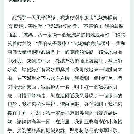
我細細說來：
記得那一天風平浪靜，我換好潛水服走到媽媽眼前，
“怎麼樣，害怕嗎？”媽媽關切的問。“不害怕！”我拍着胸
脯說，“媽媽，我一定摘一個最漂亮的貝殼送給你。”媽媽
笑着對我說：“我的孩子最棒！”在媽媽的祝福聲中，我和
兩個大姐姐跟隨教練登上一艘寬敞的快艇，飛快地向海
中駛去。來到海中央，教練為我們插上氧氣瓶，戴上潛
水鏡，準備好所有潛水用具后，我勇敢地第一個跳向大
海。在下潛到水下六米左右時，我看到一個粉紅色、閃
閃發光的東西，我游過去一看，啊！好一個漂亮的貝
殼，可惜不能摘走。就在這附近我又發現了一個很小的
貝殼，我把它托在手裡，潔白無暇、好美麗啊！我把它
攥在手裡，心想：我一定要把這個美麗的貝殼送給媽
媽，讓媽媽高興一回！在海里，我對五彩斑斕的小魚招
手、與姿態各異的珊瑚跳舞、與身材修長的海草唱歌、