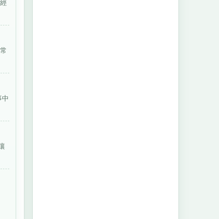
也經
非常
事中
讓