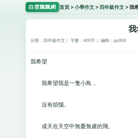
白雲飄飄網
首頁
>
小學作文
>
四年級作文
>
我
我
分類：四年級作文｜ 字數：400字｜ 編輯：pp958
我希望
我希望我是一隻小鳥，
沒有煩惱。
成天在天空中無憂無慮的飛。