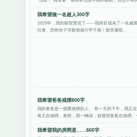
“活該！”我拿着一張寫有活該字樣的糖紙，百思不得其解
我希望做一名超人300字
2029年，我的願望實現了------我終於成為了一名
社會、恐怖份子等殺他個片甲不留！願意棄暗...
我希望爸爸戒煙800字
我的爸爸是一個愛抽煙的人。 有一天的下午，我正
爸又在抽煙。果然，我一轉頭，就發現爸爸在抽煙。一
我希望我的房間是……600字