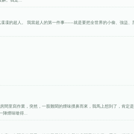
。我走...
威風凜凜的超人。 我當超人的第一件事------就是要把全世界的小偷、強盜、
在房間里寫作業，突然，一股難聞的煙味撲鼻而來，我馬上想到了，肯定
陣煙味嗆得...