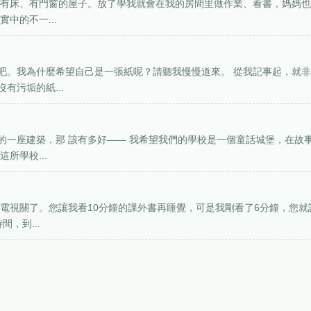
、有床、有門窗的屋子。放了學我就會在我的房間里做作業、看書，媽媽
中的不一...
吧。我為什麼希望自己是一張紙呢？請聽我慢慢道來。 從我記事起，就
有污垢的紙...
的一座建築，那 該有多好—— 我希望我們的學校是一個童話城堡，在故
所學校...
把電視關了。您讓我看10分鐘的課外書再睡覺，可是我剛看了6分鐘，您就
，到...