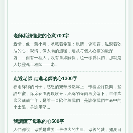
老師我讀懂您的心意700字
親情，像一葉小舟，承載着希望；親情，像雨露，滋潤着乾
涸的心；親情，像太陽的溫暖，遍及每個人心靈的最深
處……但有一種人，沒有血緣關係，也一樣愛我們，那就是
人類靈魂工程師——老...
走近老師,走進老師的心1300字
春雨綿綿的日子，感恩的繁華淡然浮上，帶着些許歡樂，些
許甜蜜，席席春風再度吹來，綿綿的春雨再度落下，年年歲
歲又歲歲年年，是誰一直陪伴着我們，是誰像我們生命中的
小太陽，是誰用堅...
我讀懂了母親的心500字
人們都說：母愛是世界上最偉大的力量。母親的愛，如夏日