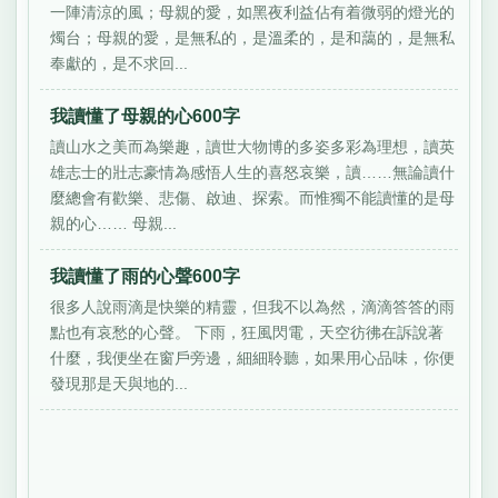
一陣清涼的風；母親的愛，如黑夜利益佔有着微弱的燈光的
燭台；母親的愛，是無私的，是溫柔的，是和藹的，是無私
奉獻的，是不求回...
我讀懂了母親的心600字
讀山水之美而為樂趣，讀世大物博的多姿多彩為理想，讀英
雄志士的壯志豪情為感悟人生的喜怒哀樂，讀……無論讀什
麼總會有歡樂、悲傷、啟迪、探索。而惟獨不能讀懂的是母
親的心…… 母親...
我讀懂了雨的心聲600字
很多人說雨滴是快樂的精靈，但我不以為然，滴滴答答的雨
點也有哀愁的心聲。 下雨，狂風閃電，天空彷彿在訴說著
什麼，我便坐在窗戶旁邊，細細聆聽，如果用心品味，你便
發現那是天與地的...