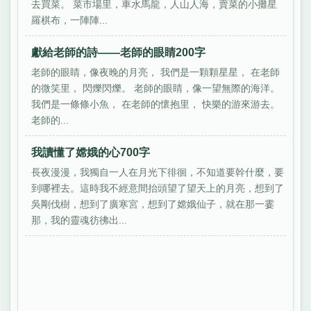
去買菜。 菜市場里，車水馬龍，人山人海，賣菜的小攤星
羅棋布，一陣陣...
獻給老師的詩——老師的眼睛200字
老師的眼睛，像夜晚的月亮， 我們是一顆顆星星， 在老師
的微笑里， 閃爍閃爍。 老師的眼睛，像一望無際的海洋。
我們是一條條小魚， 在老師的懷抱里， 快樂的游來游去。
老師的...
我讀懂了嫦娥的心700字
長夜漫漫，我獨自一人在月光下徘徊，不知道要幹什麼，要
到哪裡去。這時我不經意間抬頭望了望天上的月亮，想到了
吳剛伐樹，想到了廣寒宮，想到了嫦娥仙子，就在那一霎
那，我的靈魂彷彿出...