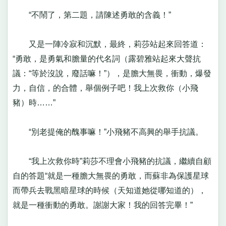
“不鬧了，第二題，請陳述勇敢的含義！”
又是一陣冷寂和沉默，最終，莉莎站起來回答道：
“勇敢，是勇氣和膽量的代名詞（露碧雅站起來大聲抗
議：“等於沒說，廢話嘛！”），是膽大無畏，衝動，爆發
力，自信，的合體，舉個例子吧！我上次救你（小飛
豬）時……”
“別老提俺的醜事嘛！”小飛豬不高興的舉手抗議。
“我上次救你時”莉莎不理會小飛豬的抗議，繼續自顧
自的答題“就是一種膽大無畏的勇敢，而蘇非為保護星球
而帶兵去戰黑暗星球的時候（天知道她從哪知道的），
就是一種衝動的勇敢。謝謝大家！我的回答完畢！”