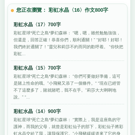
您正在瀏覽： 彩虹水晶〈16〉作文800字
彩虹水晶〈17〉700字
彩虹星球*死亡之島*夢幻森林： “嗯，嗯，雖然勉勉強強，
但還是，回答正確！恭喜你們，順利通關！” “好耶！好耶！
我們終於通關了！”靈兒和莉莎不約而同的歡呼着。 “你快把
彩虹...
彩虹水晶〈15〉700字
彩虹星球*死亡之島*夢幻森林： “你們可要做好準備，這可
是賭上性命的哦。”小飛豬又添了一個條件。“ “現在已經管
不了這麼多了，賭就賭吧，我不在乎。”莉莎大大咧咧地
說。” “...
彩虹水晶〈14〉900字
彩虹星球*死亡之島*夢幻森林： “實際上，我是這座島的守
護神，而我的父母，就曾是彩虹仙子的部下，彩虹仙子將彩
虹水晶交給了我，讓我保護它。”小飛豬緩緩道來了它的身