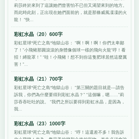
莉莎終於來到了這讓她們曾害怕不已但又渴望來到的地方。
而此時此刻，正出現在她們面前的，就是那條威風凜凜的火
龍！ “快...
彩虹水晶〈20〉600字
彩虹星球*死亡之島*地獄山谷： “啊！啊！啊！你們太卑鄙
了！”小飛豬那圓滾滾的身體像個球一樣的飛向火龍“哼！看
招！縛龍罩！” “哇！小飛豬！想不到你這隻肥球居然這麼厲
害！”...
彩虹水晶〈21〉700字
彩虹星球*死亡之島*地獄山谷： “第三關的題目就是---請告
訴我，你們為什麼要得到彩虹水晶？” “這個嘛，嗯……”莉
莎吞吞吐吐的說。 “我們之所以要得到彩虹水晶，是因為，
我...
彩虹水晶〈23〉1000字
彩虹星球*死亡之島*地獄山谷： “哼！這還差不多！我告訴