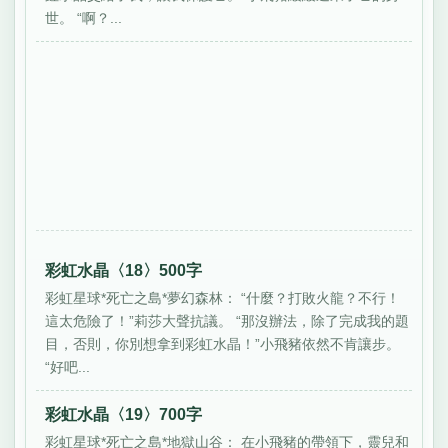
世。 “啊？...
彩虹水晶〈18〉500字
彩虹星球*死亡之島*夢幻森林： “什麼？打敗火龍？不行！
這太危險了！”莉莎大聲抗議。 “那沒辦法，除了完成我的題
目，否則，你別想拿到彩虹水晶！”小飛豬依然不肯讓步。
“好吧...
彩虹水晶〈19〉700字
彩虹星球*死亡之島*地獄山谷： 在小飛豬的帶領下，靈兒和