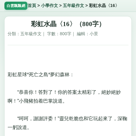
首頁
>
小學作文
>
五年級作文
>
彩虹水晶〈16〉
白雲飄飄網
彩虹水晶〈16〉（800字）
分類：五年級作文｜ 字數：800字｜ 編輯：小景
彩虹星球*死亡之島*夢幻森林：
“恭喜你！答對了！你的答案太精彩了，絕妙絕妙
啊！”小飛豬拍着巴掌說道。
“呵呵，謝謝評委！”靈兒乾脆也和它玩起來了，深鞠
一躬說道。