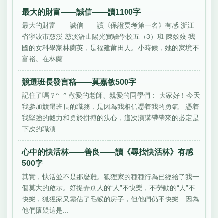
最大的財富——誠信——讀1100字
最大的財富——誠信——讀《保證要考第一名》有感 浙江
省寧波市慈溪 慈溪滸山陽光實驗學校五（3）班 陳姣姣 我
國的女科學家林蘭英，是福建莆田人。小時候，她的家境不
富裕。在林蘭...
競選班長發言稿——莫嘉敏500字
記住了嗎？^_^ 敬愛的老師、親愛的同學們： 大家好！今天
我參加競選班長的職務，是因為我相信憑着我的勇氣，憑着
我堅強的毅力和勇於拼搏的決心，這次演講帶帶來的必定是
下次的職演...
心中的快活林——善良——讀《尋找快活林》有感
500字
其實，快活並不是那麼難。狐狸家的種種行為已經給了我一
個莫大的啟示。好捉弄別人的“人”不快樂，不勞動的“人”不
快樂，狐狸家又霸佔了毛猴的房子，但他們仍不快樂，因為
他們懷疑這是...