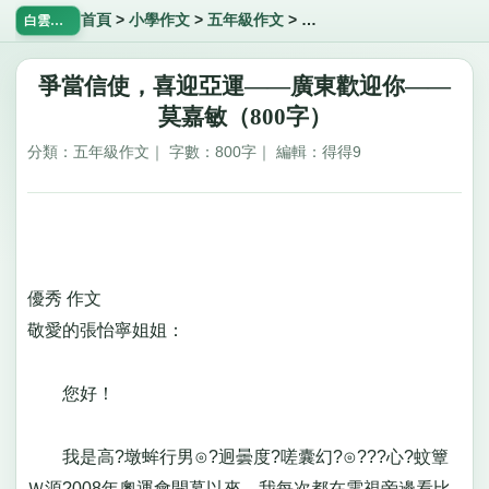
首頁
>
小學作文
>
五年級作文
>
爭當信使，喜迎亞運——廣
白雲飄飄網
爭當信使，喜迎亞運——廣東歡迎你——
莫嘉敏（800字）
分類：五年級作文｜ 字數：800字｜ 編輯：得得9
優秀 作文
敬愛的張怡寧姐姐：
您好！
我是高?墩蛑行男⊙?迥曇度?嗟囊幻?⊙???心?蚊簟
Ｗ源?008年奧運會開幕以來，我每次都在電視旁邊看比