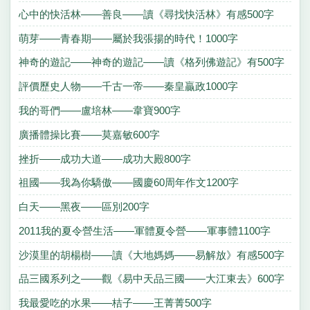
心中的快活林——善良——讀《尋找快活林》有感500字
萌芽——青春期——屬於我張揚的時代！1000字
神奇的遊記——神奇的遊記——讀《格列佛遊記》有500字
評價歷史人物——千古一帝——秦皇贏政1000字
我的哥們——盧培林——韋寶900字
廣播體操比賽——莫嘉敏600字
挫折——成功大道——成功大殿800字
祖國——我為你驕傲——國慶60周年作文1200字
白天——黑夜——區別200字
2011我的夏令營生活——軍體夏令營——軍事體1100字
沙漠里的胡楊樹——讀《大地媽媽——易解放》有感500字
品三國系列之——觀《易中天品三國——大江東去》600字
我最愛吃的水果——桔子——王菁菁500字