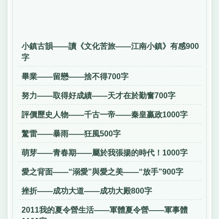
小鎮古韻——讀《文化苦旅——江南小鎮》有感900
字
畢業——留戀——捨不得700字
努力——取得好成績——天才在於勤奮700字
評價歷史人物——千古一帝——秦皇贏政1000字
驚雷——暴雨——狂風500字
萌芽——青春期——屬於我張揚的時代！1000字
愛之背面——“溺愛”與愛之美——“放手”900字
挫折——成功大道——成功大殿800字
2011我的夏令營生活——軍體夏令營——軍事體