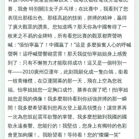
賽，我會 特別關注女子乒乓球；在比賽中，我看到了您
表現出那樣出色、那樣高超的技術，拼搏的精神，贏得
了廣大觀眾的讚美。您知道嗎？那天你為中國奪得了一
枚來之不易的金牌時，所有看您比賽的觀眾都齊聲吶
喊：“張怡寧贏了！中國贏了！”這是 多麼振奮人心的呼喊
聲啊！這呼喊聲響砌雲霄！那天我從怡寧姐姐身上感覺
到了：只有不懈努力才能取得成功！這又是一個特別一
年——2010廣州亞運年，此刻我願化成一隻白鴿，銜着
一枝青橄欖，在亞運開幕的那一天，飛在上空為您祝
福。怡寧姐姐您一定胸口成竹、勝券在握了吧！|怡寧姐
姐您是我的偶像！我多麼期待看到你頑強拼搏的那一瞬
間！我多麼希望看到您再次登上最高領獎台！讓世界再
一次為您鼓起震耳欲聾的掌聲。我多麼想聽到我國的國
歌永遠奏響。您能行的！我堅信，您身上有獨特的色彩
會更加絢爛！。我盼望着！等待着！您的“燦爛一笑”