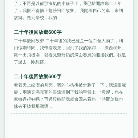
了，不再是以前那淘氣的小孩子了，我已離開故鄉二十年
了，我恨不得插上翅膀飛回故鄉。 我開着自己的車，來到
故鄉。走到學校，我的...
二十年後回故鄉600字
二十年後回故鄉 二十年後的我已經是一位白領人物了，利
用假期時間，我帶着表弟，回到了我的家鄉——廣西柳州。
剛一出飛機場，就看見爺爺奶奶滿面春風的迎接我們。我追
了過去，剛想搭...
二十年後回故鄉600字
看着天上皎潔的月亮，我的心彷彿被針刺了一下，我淚眼朦
朧，兩滴充滿寂寞的眼淚滴到了我的手背上，“母親，您在
家鄉過得好嗎？再過段時間我就會回來看您！”時間怎樣也
抹去不掉我那顆懷...