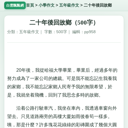
首頁
>
小學作文
>
五年級作文
>
二十年後回故鄉
白雲飄飄網
二十年後回故鄉（500字）
分類：五年級作文｜ 字數：500字｜ 編輯：pp958
20年後，我從哈福大學畢業，畢業后，經過多年的
努力成為了一家公司的總裁。可是我不能忘記生我養我
的家鄉，我不能忘記家鄉人民寄予我的無限希望，於
是，我就坐着飛機，回到了我思念多時的故鄉。
沿着公路行駛車汽，我坐在車內，我透過車窗向外
望去。只見道路兩旁的高樓大廈如雨後春筍一樣多。
咦，那是什麼？許多塊花花綠綠的彩磚圍成了幾個大圓