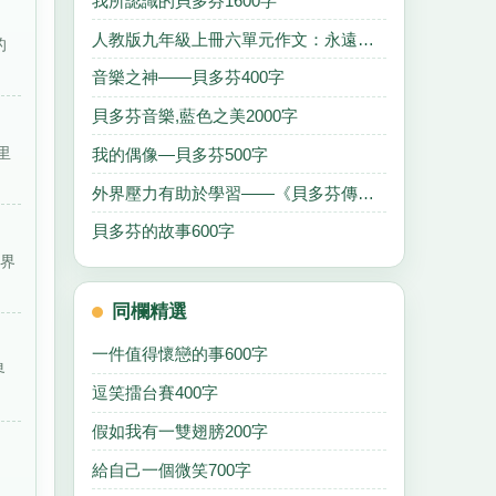
我所認識的貝多芬1600字
人教版九年級上冊六單元作文：永遠的貝多芬1000字
的
音樂之神——貝多芬400字
貝多芬音樂,藍色之美2000字
里
我的偶像—貝多芬500字
外界壓力有助於學習——《貝多芬傳》讀後感1100字
貝多芬的故事600字
世界
同欄精選
一件值得懷戀的事600字
界
逗笑擂台賽400字
假如我有一雙翅膀200字
給自己一個微笑700字
。