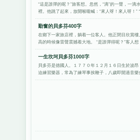
“這是誰彈的呢？”旅客想。忽然，“滴”的一聲，一
裡。他跳了起來，放開喉嚨喊：“來人呀！來人呀！” “什
勤奮的貝多芬400字
在鄉下一家旅店裡，躺着一位客人。他正閉目欣賞樓
高的時候像雷聲震撼着大地。 “是誰彈得呢？”客人想，
一生坎坷貝多芬1000字
貝多芬是德國人。１７７０年１２月１６日生於波昂
迫練習樂器，常為了練琴事挨鞭子，八歲即開過音樂會