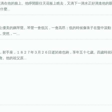
滴水滴在他的臉上。他睜開眼往天花板上瞧去，又滴下一滴水正好滴進他的
麼...
上優美的鋼琴聲。琴聲一會低沉，一會高昂；低的時候像珠子在盤中滾動
突然，一...
，射手座，１８２７年３月２６日逝於維也納，享年五十七歲。四歲時就
。他的祖父原...