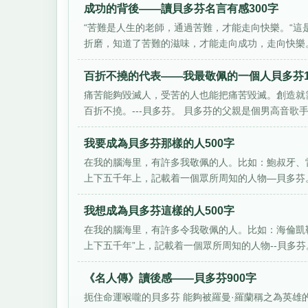
成功的背後——讀貝多芬名言有感300字
“苦難是人生的老師，通過苦難，才能走向快樂。“
折磨，知道了苦難的滋味，才能走向成功，走向快樂。 
百折不撓的代表——我最敬佩的一個人貝多芬1
痛苦能夠毀滅人，受苦的人也能把痛苦毀滅。創造就
百折不撓。---貝多芬。 貝多芬的父親是個男高音歌手，
我要成為貝多芬那樣的人500字
在我的腦海里，有許多我敬佩的人。比如：鮑叔牙、
上下五千年上，記載着一個眾所周知的人物—貝多芬。
我想成為貝多芬這樣的人500字
在我的腦海里，有許多令我敬佩的人。比如：海倫凱
上下五千年”上，記載着一個眾所周知的人物--貝多芬。
《名人傳》讀後感——貝多芬900字
扼住命運喉嚨的貝多芬 能夠被羅曼·羅蘭稱之為英