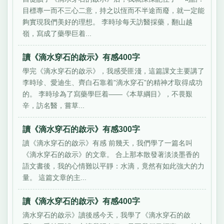
目標專一而不三心二意，持之以恆而不半途而廢，就一定能
夠實現我們美好的理想。 李時珍每天訪醫採藥，翻山越
嶺，寫成了藥學巨着...
讀《滴水穿石的啟示》有感400字
學完《滴水穿石的啟示》，我感受匪淺，這篇課文主要講了
李時珍、愛迪生、齊白石靠着”滴水穿石”的精神才取得成功
的。 李時珍為了寫藥學巨着——《本草綱目》，不畏艱
辛，訪名醫，嘗草...
讀《滴水穿石的啟示》有感300字
讀《滴水穿石的啟示》有感 前幾天，我們學了一篇名叫
《滴水穿石的啟示》的文章。 合上那本散發著淡淡墨香的
語文書後，我的心情難以平靜：水滴，竟然有如此強大的力
量。 這篇文章的主...
讀《滴水穿石的啟示》有感400字
滴水穿石的啟示》讀後感今天，我學了《滴水穿石的啟