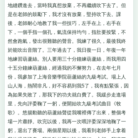
地縫鑽進去，當時我真想放棄，不再繼續吹下去了。但
是在老師的鼓勵下，我才沒有放棄，堅持吹下去。課
後，老師耐心地教了我一些技巧，左手在上，右手在
下，一個手指一個孔，氣流保持均勻，指肚要按緊，不
然會跑氣，發出很難聽的聲音。我練了很久，最後我終
於能吹出音階了。三年過去了，我日復一日，年復一年
地練習葫蘆絲。別人要用三十分鐘練葫蘆絲，而我用四
十五分鐘練葫蘆絲，經過我的不懈努力，在去年七月
份，我參加了上海音樂學院葫蘆絲的九級考試。場上人
山人海，熱鬧非凡，好不容易到我5了，我有點緊張，因
為如果失敗了，那我下的功夫就白費了。我緩步走進場
里，先向評委鞠了一躬，便開始吹九級考試曲目《牧
歌》。悠揚動聽的葫蘆絲聲從我嘴裡傳了出來，整個考
場一片肅靜。吹完以後，我再一次喂評委深深地鞠了一
躬，退出了賽場。兩個星期以後，我看到老師手上拿着