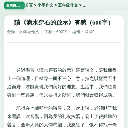
首頁
>
小學作文
>
五年級作文
>
讀《滴水穿石的啟示》有
白雲飄飄網
讀《滴水穿石的啟示》有感（600字）
分類：五年級作文｜ 字數：600字｜ 編輯：得得9
通過學習《滴水穿石的啟示》這篇課文，讓我懂得
了一個道理：目標專一而不三心二意，持之以恆而不半
途而廢，才能實現我們美好的理想。生活中，我們也會
碰到一些難題，但只要持之以恆，我們就會取得成功。
記得在七歲那年的時候，又一次上課，老師點了我
來還課，吹音階，因為我的孔沒按緊，發出了很難聽的
聲音，全班人笑的人仰馬翻，我臉紅了，恨不得找一條