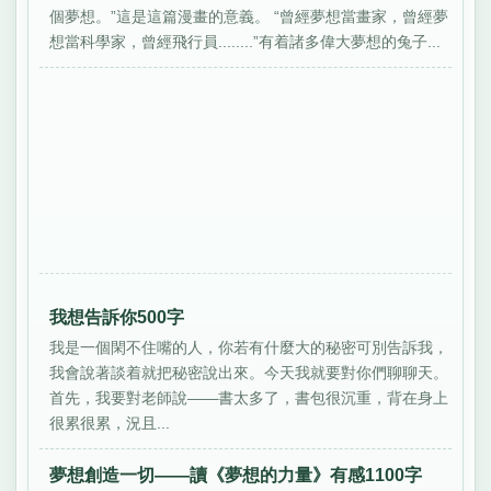
個夢想。”這是這篇漫畫的意義。 “曾經夢想當畫家，曾經夢
想當科學家，曾經飛行員........”有着諸多偉大夢想的兔子...
我想告訴你500字
我是一個閑不住嘴的人，你若有什麼大的秘密可別告訴我，
我會說著談着就把秘密說出來。今天我就要對你們聊聊天。
首先，我要對老師說——書太多了，書包很沉重，背在身上
很累很累，況且...
夢想創造一切——讀《夢想的力量》有感1100字