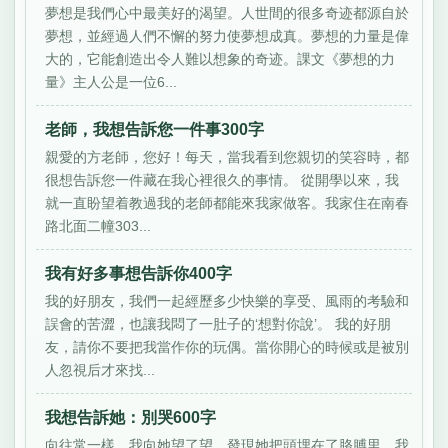
夢想是我們心中最美好的渴望。人世間的很多奇迹都源自於
夢想，並經過人們不懈的努力使夢想成真。夢想的力量是偉
大的，它能創造出令人難以想象的奇迹。課文《夢想的力
量》主人公是一位6...
老師，我想告訴您一件事300字
親愛的方老師，您好！每天，當我看到您親切的笑容時，都
很想告訴您一件藏在我心裡很久的事情。 從開學以來，我
就一直盼望着教過我的老師都能來我家做客。我家住在南春
路北面二幢303...
我有好多事想告訴你400字
我的好朋友，我們一起經歷多少快樂的享受、風雨的考驗和
誤會的苦澀，也讓我悶了一肚子的‘想對你說’。 我的好朋
友，請你不要把我當作你的玩偶。當你開心的時候或是被別
人忽視后才來找...
我想告訴她：別哭600字
向往常一樣，我向她望了望，發現她把頭埋在了胳膊里，我