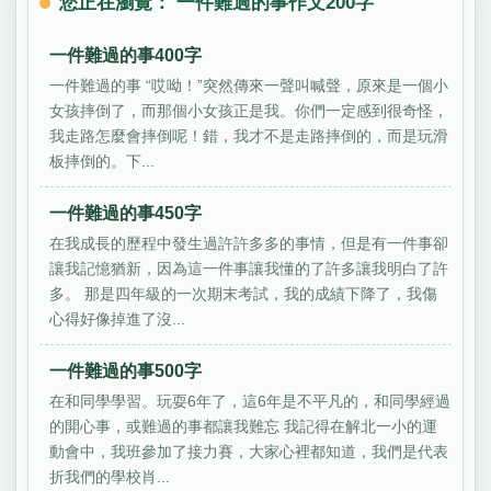
您正在瀏覽： 一件難過的事作文200字
一件難過的事400字
一件難過的事 “哎呦！”突然傳來一聲叫喊聲，原來是一個小
女孩摔倒了，而那個小女孩正是我。你們一定感到很奇怪，
我走路怎麼會摔倒呢！錯，我才不是走路摔倒的，而是玩滑
板摔倒的。下...
一件難過的事450字
在我成長的歷程中發生過許許多多的事情，但是有一件事卻
讓我記憶猶新，因為這一件事讓我懂的了許多讓我明白了許
多。 那是四年級的一次期末考試，我的成績下降了，我傷
心得好像掉進了沒...
一件難過的事500字
在和同學學習。玩耍6年了，這6年是不平凡的，和同學經過
的開心事，或難過的事都讓我難忘 我記得在解北一小的運
動會中，我班參加了接力賽，大家心裡都知道，我們是代表
折我們的學校肖...