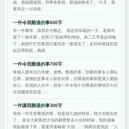
績。老師讚揚我，同學羨慕我，那滋味夠美了。“今天，我
要再交一次頭卷。...
一件令我難過的事600字
有一件事情，讓我至今難忘。 那是四年級的一天，老師布
置了一個作業，把剪刀?彩紙帶到學校。第二天早晨起得晚
了，匆匆忙忙把東西往書包里一塞便走了，走到半路猛然想
起忘帶彩紙，媽媽...
一件令我難過的事700字
每個人都有自己快樂。遺憾。難過的事，快樂的事令人難以
忘懷，遺憾的是事令人耿耿於懷，但難過的事卻更讓人縈繞
於心。在我的人生中，就有一件令我十分難過的事情至今仍
在我腦海里回蕩…...
一件讓我難過的事300字
我有一件非常難過的事，就是我七歲的時候，我大伯就去世
了。 當在大家要把大伯的屍體拿去火化的時候，我的淚像
雨點般落下來，還邊哭邊喊着“大伯……”媽媽安慰我說：“人