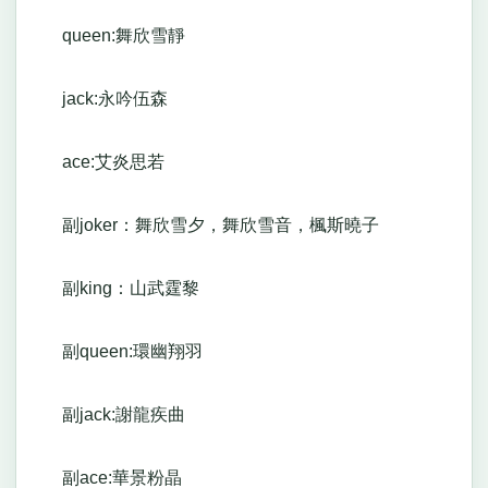
queen:舞欣雪靜
jack:永吟伍森
ace:艾炎思若
副joker：舞欣雪夕，舞欣雪音，楓斯曉子
副king：山武霆黎
副queen:環幽翔羽
副jack:謝龍疾曲
副ace:華景粉晶