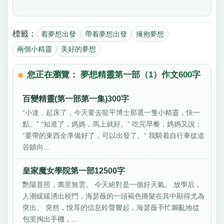
標籤：
着夢想出發
帶着夢想出發
擁抱夢想
兩個小精靈
美好的夢想
您正在瀏覽： 夢想精靈第一部（1）作文600字
百變精靈(第一部第一集)300字
“小達，起床了，今天要去龍平博士那選一隻小精靈，快一
點。” “知道了，媽媽，馬上就好。” 吃完早餐，媽媽又說：
“要帶的東西全準備好了，可以出發了。” 我騎着自行車從道
谷鎮向...
皇家魔女學院第一部12500字
艷陽普照，萬里無雲。 今天絕對是一個好天氣。 放學后，
人潮緩緩湧出校門，海瑟薇的一頭褐色捲髮在其中顯得尤為
突出。 突然，悅耳的信息鈴聲響起，海瑟薇手忙腳亂地從
包里掏出手機，...