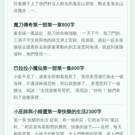
壯着膽子上了他們村沒人敢去的鬼谷山冒險．剛走進鬼谷山
沒幾步，一...
魔刀傳奇第一部第一章800字
秦皇統一風波起，龍刀捨命御強敵。 一天下午，龍刀門的
三弟子宇文靖與他的師兄弟上官錦、段成龍、趙起一起去落
陽坡去接應前去刺探秦軍動向的王凌雲與海濤。當趕到落陽
坡時，他們發現一...
巴拉拉小魔仙第一部第一集600字
小藍不見了，凌家全部都着急死了。美琪美雪連忙跑去一個
深林，不過深林很恐怖，所以就變身了。 美雪想到了一個
辦法，就說：“去找遊樂哥哥吧。 美琪說：“好哇！ 她們來
到了遊樂家裡...
小巫師與小精靈第一章快樂的生活2300字
第一章 快樂的生活 從前，有一個村莊，它的名字叫“童話
村。” 村莊里有着勤勞的農民，快樂的孩子——這裡，每天
都有笑聲，小孩子的歡笑聲，大人們憨憨的笑聲，老人們呵