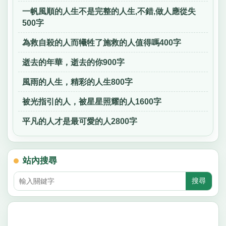
一帆風順的人生不是完整的人生,不錯,做人應從失
500字
為救自殺的人而犧牲了施救的人值得嗎400字
逝去的年華，逝去的你900字
風雨的人生，精彩的人生800字
被光指引的人，被星星照耀的人1600字
平凡的人才是最可愛的人2800字
站內搜尋