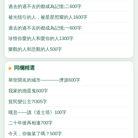
過去的過不去的都成為記憶;二600字
被光指引的人，被星星照耀的人1600字
過去的過不去的都成為記憶;一600字
珍惜你愛的人和愛你的人1300字
樂觀的人和悲觀的人500字
同欄精選
舉世聞名的城市————濟源600字
我家的搗蛋鬼600字
貧民變公主?!305字
嘆息——讀《道士塔》100字
二十年後再相逢700字
今天，你偷菜了嗎？500字