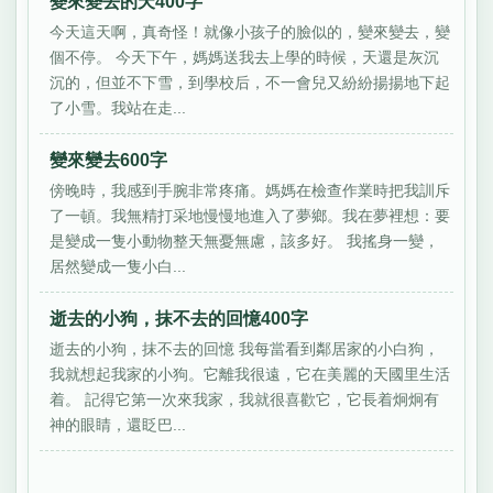
變來變去的天400字
今天這天啊，真奇怪！就像小孩子的臉似的，變來變去，變
個不停。 今天下午，媽媽送我去上學的時候，天還是灰沉
沉的，但並不下雪，到學校后，不一會兒又紛紛揚揚地下起
了小雪。我站在走...
變來變去600字
傍晚時，我感到手腕非常疼痛。媽媽在檢查作業時把我訓斥
了一頓。我無精打采地慢慢地進入了夢鄉。我在夢裡想：要
是變成一隻小動物整天無憂無慮，該多好。 我搖身一變，
居然變成一隻小白...
逝去的小狗，抹不去的回憶400字
逝去的小狗，抹不去的回憶 我每當看到鄰居家的小白狗，
我就想起我家的小狗。它離我很遠，它在美麗的天國里生活
着。 記得它第一次來我家，我就很喜歡它，它長着炯炯有
神的眼睛，還眨巴...