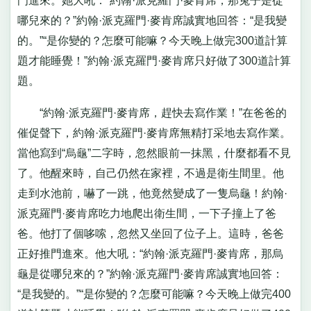
門進來。她大吼：“約翰·派克羅門·麥肯席，那兔子是從
哪兒來的？”約翰·派克羅門·麥肯席誠實地回答：“是我變
的。”“是你變的？怎麼可能嘛？今天晚上做完300道計算
題才能睡覺！”約翰·派克羅門·麥肯席只好做了300道計算
題。
“約翰·派克羅門·麥肯席，趕快去寫作業！”在爸爸的
催促聲下，約翰·派克羅門·麥肯席無精打采地去寫作業。
當他寫到“烏龜”二字時，忽然眼前一抹黑，什麼都看不見
了。他醒來時，自己仍然在家裡，不過是衛生間里。他
走到水池前，嚇了一跳，他竟然變成了一隻烏龜！約翰·
派克羅門·麥肯席吃力地爬出衛生間，一下子撞上了爸
爸。他打了個哆嗦，忽然又坐回了位子上。這時，爸爸
正好推門進來。他大吼：“約翰·派克羅門·麥肯席，那烏
龜是從哪兒來的？”約翰·派克羅門·麥肯席誠實地回答：
“是我變的。”“是你變的？怎麼可能嘛？今天晚上做完400