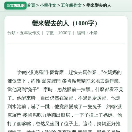
首頁
>
小學作文
>
五年級作文
>
變來變去的人
白雲飄飄網
變來變去的人（1000字）
分類：五年級作文｜ 字數：1000字｜ 編輯：小景
“約翰·派克羅門·麥肯席，趕快去寫作業！”在媽媽的
催促聲下，約翰·派克羅門·麥肯席無精打采地去寫作業。
當他寫到“兔子”二字時，忽然眼前一抹黑，什麼都看不見
了。他醒來時，自己仍然在家裡，不過是廚房裡。他走
到水池前，嚇了一跳，他竟然變成了一隻兔子！約翰·派
克羅門·麥肯席吃力地蹦出廚房，一下子撞上了媽媽。他
打了個哆嗦，忽然又坐回了位子上。這時，媽媽正好推