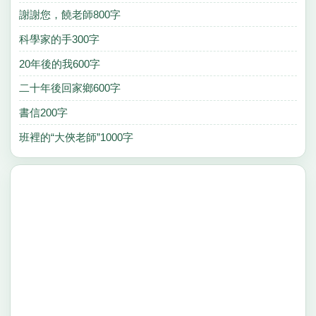
謝謝您，饒老師800字
科學家的手300字
20年後的我600字
二十年後回家鄉600字
書信200字
班裡的“大俠老師”1000字