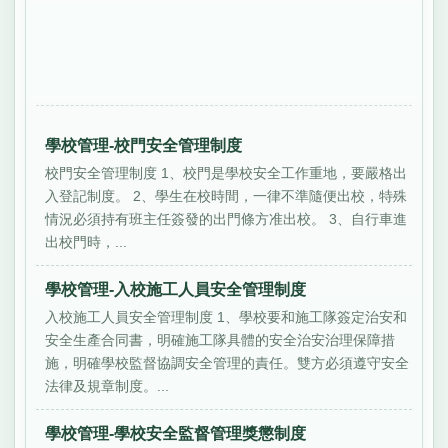
學校管理-校門安全管理制度
校門安全管理制度 1、校門是學校安全工作重地，要嚴格出
入登記制度。 2、學生在校時間，一律不準隨便出校，特殊
情況必須持有班主任簽發的出門條方准出校。 3、自行車進
出校門時，...
學校管理-入校施工人員安全管理制度
入校施工人員安全管理制度 1、學校要和施工隊簽定治安和
安全生產合同書，明確施工隊具體的安全治安治理保障措
施，明確學校監督協調安全管理的責任。雙方必須遵守安全
法律及規章制度。...
學校管理-學校安全監督管理獎懲制度