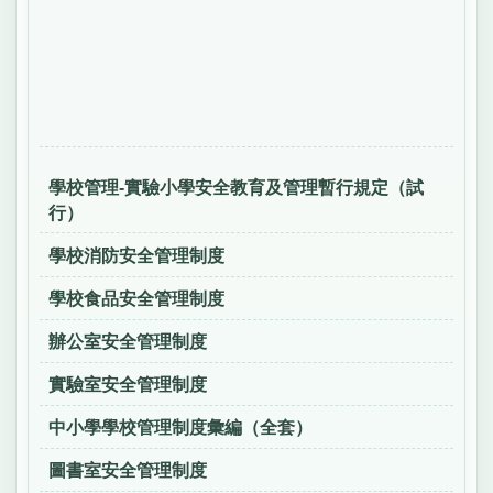
學校管理-實驗小學安全教育及管理暫行規定（試
行）
學校消防安全管理制度
學校食品安全管理制度
辦公室安全管理制度
實驗室安全管理制度
中小學學校管理制度彙編（全套）
圖書室安全管理制度