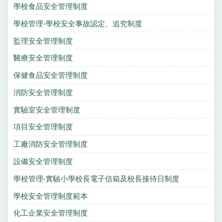
學校食品安全管理制度
學校管理-學校安全事故認定、追究制度
監理安全管理制度
醫療安全管理制度
保健食品安全管理制度
消防安全管理制度
實驗室安全管理制度
項目安全管理制度
工廠消防安全管理制度
設備安全管理制度
學校管理-實驗小學校長電子信箱及校長接待日制度
學校安全管理制度範本
化工企業安全管理制度