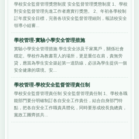
學校安全監督管理獎懲制度 安全監督管理獎懲制度 1、學校
對安全監督管理先進工作者應實行獎懲。 2、年初各學校制
訂年度安全目標，完善各項安全監督管理細則，報請校安全
領導小組審...
學校管理-實驗小學安全管理措施
實驗小學安全管理措施 學生安全涉及千家萬戶，關係社會
穩定。學校作為教書育人的場所，更是重任在肩，責無旁
貸，應當為學生安全築起第一道防線，必須為學生提供一個
安全健康的環境。安...
學校管理-學校安全監督管理責任制
學校安全監督管理責任制 安全監督管理責任制 1、學校各職
能部門要分明確制訂各自安全工作責任，結合自身部門特
點，把各自安全工作職責具體化，同時要形成校長負總責，
黨政工團齊抓共...