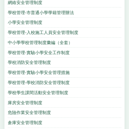
網絡安全管理制度
學校管理-市普通小學學籍管理辦法
小學安全管理制度
學校管理-入校施工人員安全管理制度
中小學學校管理制度彙編（全套）
學校管理-實驗小學安全工作制度
學校消防安全管理制度
學校管理-實驗小學安全管理措施
學校管理-學校消防安全管理制度
學校學生課間活動安全管理制度
庫房安全管理制度
危險作業安全管理制度
倉庫安全管理制度