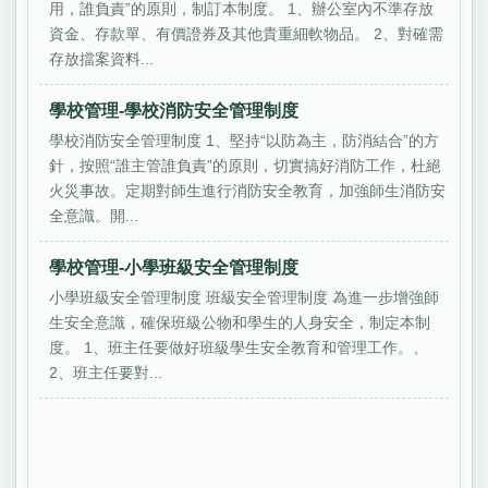
用，誰負責”的原則，制訂本制度。 1、辦公室內不準存放
資金、存款單、有價證券及其他貴重細軟物品。 2、對確需
存放擋案資料...
學校管理-學校消防安全管理制度
學校消防安全管理制度 1、堅持“以防為主，防消結合”的方
針，按照“誰主管誰負責”的原則，切實搞好消防工作，杜絕
火災事故。定期對師生進行消防安全教育，加強師生消防安
全意識。開...
學校管理-小學班級安全管理制度
小學班級安全管理制度 班級安全管理制度 為進一步增強師
生安全意識，確保班級公物和學生的人身安全，制定本制
度。 1、班主任要做好班級學生安全教育和管理工作。、
2、班主任要對...