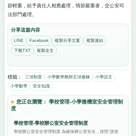
節輕重，給予責任人相應處理，情節嚴重者，交公安司
法部門處理。
分享這篇內容
LINE
Facebook
複製分享文案
複製連結
下載TXT
複製全文
標籤：
三項制度
小學數學教師五項修鍊
小學語文
小學數學
安全知識
您正在瀏覽： 學校管理-小學微機室安全管理制
度
學校管理-學校辦公室安全管理制度
學校辦公室安全管理制度 為確保辦公室安全，按照“誰使