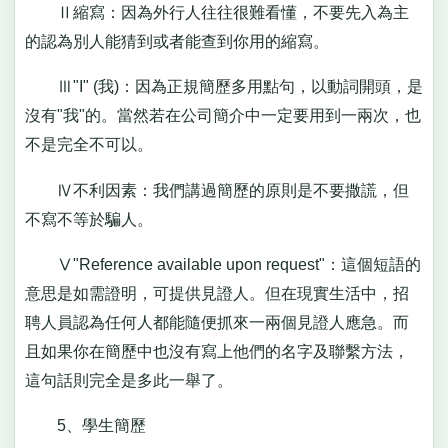
Ⅱ縮寫：因為外行人往往很難看懂，不要先入為主
的認為別人能猜到或者能查到你用的縮寫。
Ⅲ"I" (我)：因為正規簡歷多用點句，以動詞開頭，是
沒有"我"的。當然若在公司簡介中一定要用到一兩次，也
不是完全不可以。
Ⅳ不利因素：我們講過簡歷的原則是不要撒謊，但
不寫不等於騙人。
Ⅴ"Reference available upon request"：這個短語的
意思是如需證明，可提供見證人。但在現實生活中，招
聘人員認為任何人都能隨便抓來一兩個見證人應急。而
且如果你在簡歷中也沒有寫上他們的名字及聯繫方法，
這句話則完全是多此一舉了。
5、學生簡歷