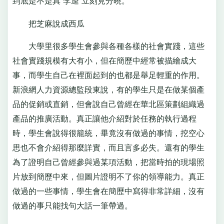
到底是不是真“李逵”立刻見分曉。
把芝麻說成西瓜
大學里很多學生會參與各種各樣的社會實踐，這些
社會實踐規模有大有小，但在簡歷中經常被描繪成大
事，而學生自己在裡面起到的也都是舉足輕重的作用。
新浪網人力資源總監段東說，有的學生只是在做某個產
品的促銷或直銷，但會說自己曾經在華北區策劃組織過
產品的推廣活動。真正讓他介紹對於任務的執行過程
時，學生會說得很籠統，畢竟沒有做過的事情，挖空心
思也不會介紹得那麼詳實，而且言多必失。還有的學生
為了證明自己曾經參與過某項活動，把當時拍的現場照
片放到簡歷中來，但圖片證明不了你的領導能力。真正
做過的一些事情，學生會在簡歷中寫得非常詳細，沒有
做過的事只能找句大話一筆帶過。