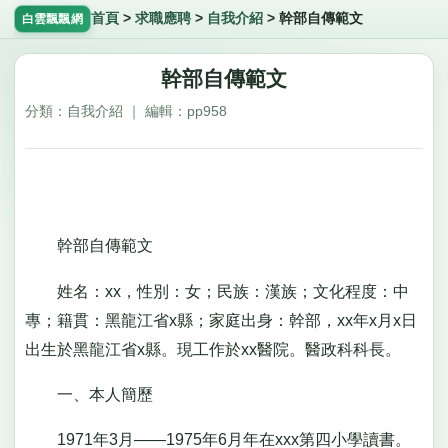
首頁
>
求職應聘
>
自我介紹
>
幹部自傳範文
白雲飄飄網
幹部自傳範文
分類：自我介紹 ｜ 編輯：pp958
幹部自傳範文
姓名：xx，性別：女；民族：漢族；文化程度：中
專；籍貫：黑龍江省x縣；家庭出身：幹部，xx年x月x日
出生於黑龍江省x縣。現工作於xx醫院。醫政科科長。
一、本人簡歷
1971年3月——1975年6月年在xxx第四小學讀書。