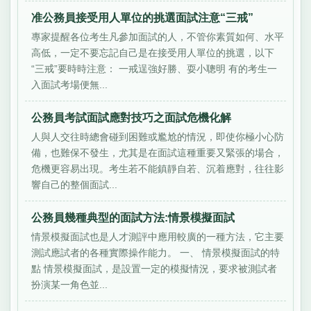
准公務員接受用人單位的挑選面試注意“三戒”
專家提醒各位考生凡參加面試的人，不管你素質如何、水平
高低，一定不要忘記自己是在接受用人單位的挑選，以下
“三戒”要時時注意： 一戒逞強好勝、耍小聰明 有的考生一
入面試考場便無...
公務員考試面試應對技巧之面試危機化解
人與人交往時總會碰到困難或尷尬的情況，即使你極小心防
備，也難保不發生，尤其是在面試這種重要又緊張的場合，
危機更容易出現。考生若不能鎮靜自若、沉着應對，往往影
響自己的整個面試...
公務員幾種典型的面試方法:情景模擬面試
情景模擬面試也是人才測評中應用較廣的一種方法，它主要
測試應試者的各種實際操作能力。 一、 情景模擬面試的特
點 情景模擬面試，是設置一定的模擬情況，要求被測試者
扮演某一角色並...