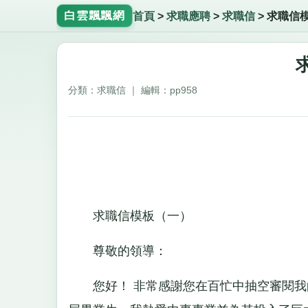
白雲飄飄網
首頁
>
求職應聘
>
求職信
>
求職信模
分類：求職信 ｜ 編輯：pp958
求職信模板（一）
尊敬的領導：
您好！ 非常感謝您在百忙中抽空審閱我