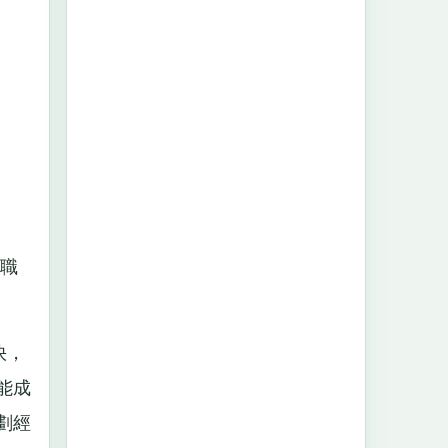
求職
快，
能成
劃經