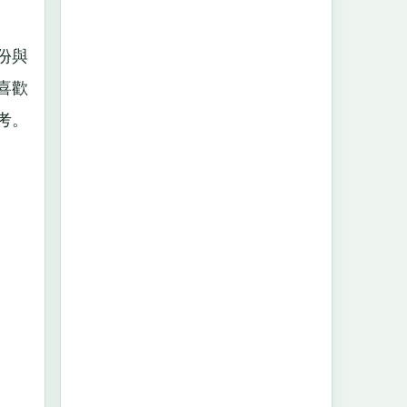
份與
喜歡
考。