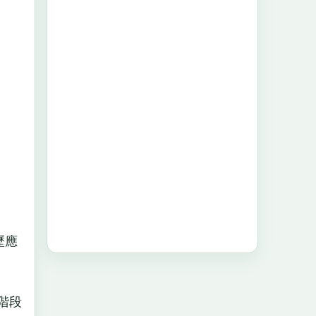
歷應
階段