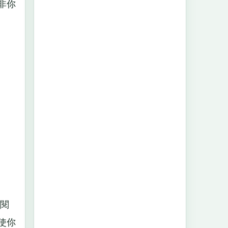
非你
閱
使你