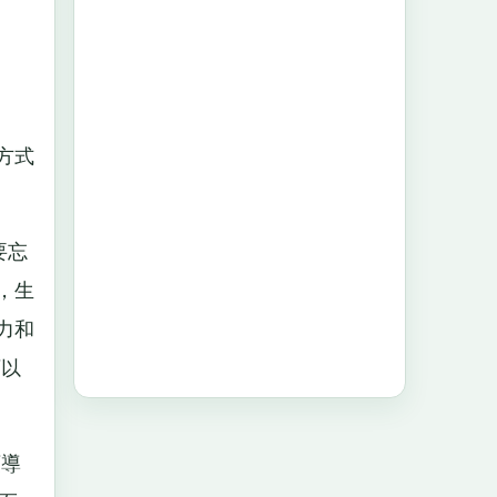
方式
要忘
，生
力和
可以
領導