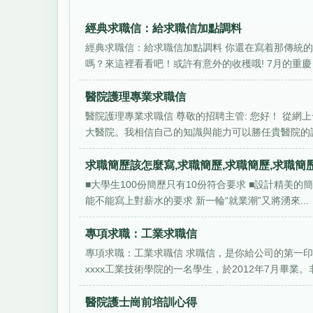
經典求職信：給求職信加點調料
經典求職信：給求職信加點調料 你還在寫着那傳統
嗎？來這裡看看吧！或許有意外的收穫哦! 7月的重慶，
醫院護理專業求職信
醫院護理專業求職信 尊敬的招聘主管: 您好！ 從
大醫院。我相信自己的知識與能力可以勝任貴醫院的護士
求職簡歷該怎麼寫,求職簡歷,求職簡歷,求職簡歷
■大學生100份簡歷只有10份符合要求 ■設計精美
能不能寫上對薪水的要求 新一輪“就業潮”又將湧來...
專項求職：工業求職信
專項求職：工業求職信 求職信，是你給公司的第一印
xxxx工業技術學院的一名學生，於2012年7月畢業。非.
醫院護士崗前培訓心得