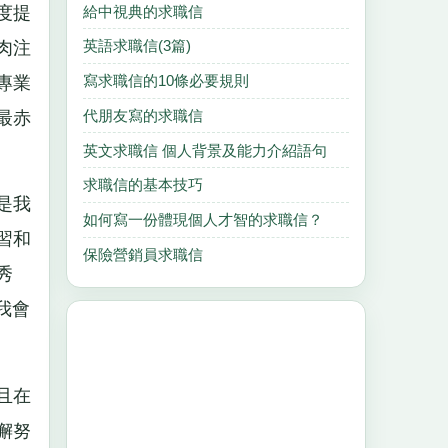
給中視典的求職信
度提
英語求職信(3篇)
肉注
寫求職信的10條必要規則
專業
代朋友寫的求職信
最赤
英文求職信 個人背景及能力介紹語句
求職信的基本技巧
是我
如何寫一份體現個人才智的求職信？
習和
保險營銷員求職信
秀
我會
且在
懈努