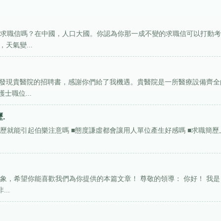
的求職信嗎？在中國，人口大國。你認為你那一成不變的求職信可以打動
天氣變...
網上發現貴醫院的招聘書，感謝你們給了我機遇。貴醫院是一所醫療設備齊全
職位...
.
的簡歷就能引起伯樂注意嗎 ■態度謙虛都會讓用人單位產生好感嗎 ■求職簡歷
象，希望你能喜歡我們為你提供的本篇文章！ 尊敬的領導： 你好！ 我是
..