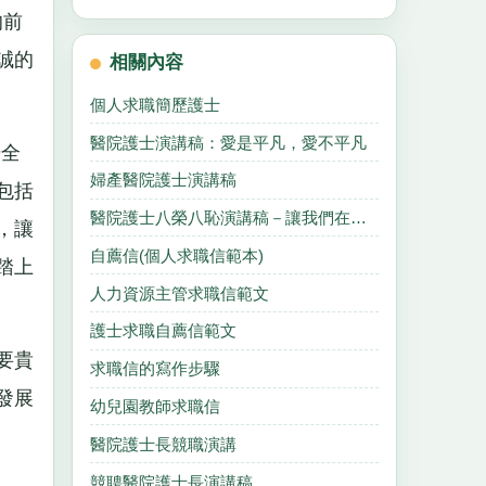
的前
誠的
相關內容
個人求職簡歷護士
醫院護士演講稿：愛是平凡，愛不平凡
始全
婦產醫院護士演講稿
包括
醫院護士八榮八恥演講稿－讓我們在平凡中奉獻
，讓
自薦信(個人求職信範本)
踏上
人力資源主管求職信範文
護士求職自薦信範文
要貴
求職信的寫作步驟
發展
幼兒園教師求職信
醫院護士長競職演講
競聘醫院護士長演講稿