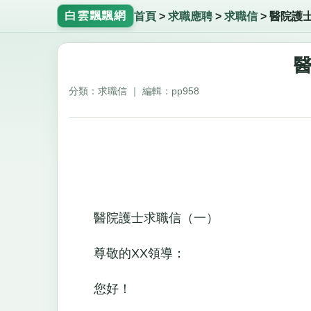
白雲飄飄網
首頁
>
求職應聘
>
求職信
>
醫院護
分類：求職信 ｜ 編輯：pp958
醫院護士求職信（一）
尊敬的XX領導：
您好！