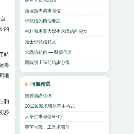
銷售人員求職信
護理類專業求職信
自
求職信的四個要訣
新的
材料類專業大學生求職信的範文
護士求職信範文
求職信範例 — 醫藥代表
用時
醫院護士崗前培訓心得
握專
間獲
同欄精選
。
競聘演講稿(6)
任和
2012最新求職信基本格式
初步
大學生求職信500字
專項求職：工業求職信