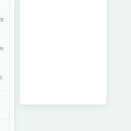
考官
的
上