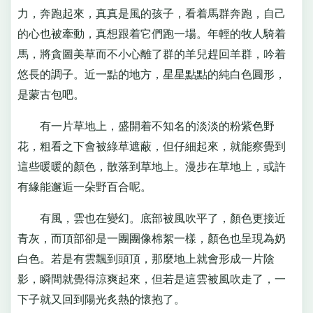
力，奔跑起來，真真是風的孩子，看着馬群奔跑，自己
的心也被牽動，真想跟着它們跑一場。年輕的牧人騎着
馬，將貪圖美草而不小心離了群的羊兒趕回羊群，吟着
悠長的調子。近一點的地方，星星點點的純白色圓形，
是蒙古包吧。
有一片草地上，盛開着不知名的淡淡的粉紫色野
花，粗看之下會被綠草遮蔽，但仔細起來，就能察覺到
這些暖暖的顏色，散落到草地上。漫步在草地上，或許
有緣能邂逅一朵野百合呢。
有風，雲也在變幻。底部被風吹平了，顏色更接近
青灰，而頂部卻是一團團像棉絮一樣，顏色也呈現為奶
白色。若是有雲飄到頭頂，那麼地上就會形成一片陰
影，瞬間就覺得涼爽起來，但若是這雲被風吹走了，一
下子就又回到陽光炙熱的懷抱了。