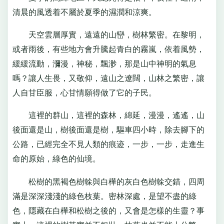
清晨的風透着不屬於夏季的濕潤和涼爽。
天空雲層厚實，遠遠的山巒，樹林繁密。在黎明，
或者雨後，有些地方會升騰起青白的霧嵐，依着風勢，
緩緩流動，瀰漫，神秘，飄渺，那是山中神明的氣息
嗎？讓人生畏，又敬仰，遠山之遼闊，山林之繁密，讓
人自甘臣服，心甘情願得做了它的子民。
這裡的群山，這裡的森林，綿延，漫漫，遙遙，山
後面還是山，樹後面還是樹，驅車四小時，除去腳下的
公路，已經完全不見人類的痕迹，一步，一步，走進生
命的原始，綠色的仙境。
松樹的黑褐色樹榦與白樺的灰白色樹榦交錯，四周
滿是深深淺淺的綠色枝葉。密林深處，是望不盡的綠
色，隱藏在白樺和松樹之後的，又會是怎樣的生靈？事