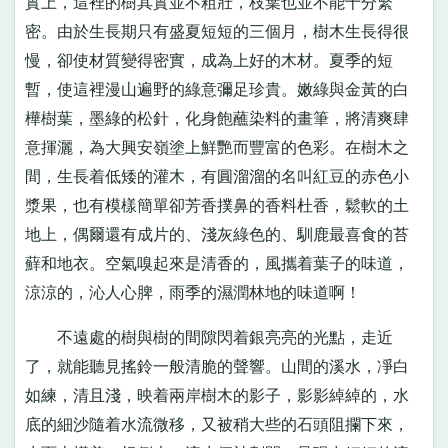
實上，這裡的樹其實並不粗壯，枝葉也並不能十分繁
密。由於生長期只有盛夏短短的三個月，樹木生長得很
慢，卻使材質變得密實，成為上好的木材。夏季的短
暫，使這裡漫山遍野的綠意彌足珍貴。嫩綠與金黃的白
樺樹葉，墨綠的松針，化身飽蘸染料的畫筆，將清爽肆
意揮灑，為大興安嶺塗上鮮艷而豐富的色彩。在樹木之
間，生長着低矮的灌木，有圓溜溜的名叫紅豆的赤色小
漿果，也有模樣簡單卻芳香撲鼻的香料杜香，鬆軟的土
地上，偶爾還有成片的、淺灰綠色的、馴鹿最喜食的苔
蘚和地衣。空氣嗅起來是清香的，風攜着葉子的味道，
涼涼的，沁人心脾，雨季的濕潤林地的味道啊！
不遠處的樹與樹的間隙閃着銀亮亮的光點，走近
了，就能聽見搖鈴一般清脆的聲響。山間的溪水，凈白
如練，清且淺，映着兩岸樹木的影子，影影綽綽的，水
底的細沙隨着水流微移，又被稍大些的石頭阻攔下來，