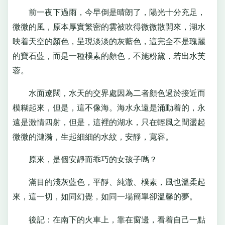
前一夜下過雨，今早倒是晴朗了，陽光十分充足，
微微的風，原本厚實繁密的雲被吹得微微散開來，湖水
映着天空的顏色，呈現淡淡的灰藍色，這完全不是瑰麗
的寶石藍，而是一種樸素的顏色，不施粉黛，若出水芙
蓉。
水面遼闊，水天的交界處因為二者顏色過於接近而
模糊起來，但是，這不像海。海水永遠是涌動着的，永
遠是激情四射，但是，這裡的湖水，只在輕風之間盪起
微微的漣漪，生起細細的水紋，安靜，寬容。
原來，是個安靜而乖巧的女孩子嗎？
滿目的淺灰藍色，平靜、純澈、樸素，風也溫柔起
來，這一切，如同幻覺，如同一場簡單卻溫馨的夢。
後記：在南下的火車上，靠在窗邊，看着自己一點