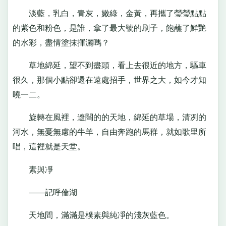
淡藍，乳白，青灰，嫩綠，金黃，再攜了瑩瑩點點
的紫色和粉色，是誰，拿了最大號的刷子，飽蘸了鮮艷
的水彩，盡情塗抹揮灑嗎？
草地綿延，望不到盡頭，看上去很近的地方，驅車
很久，那個小點卻還在遠處招手，世界之大，如今才知
曉一二。
旋轉在風裡，遼闊的的天地，綿延的草場，清冽的
河水，無憂無慮的牛羊，自由奔跑的馬群，就如歌里所
唱，這裡就是天堂。
素與凈
——記呼倫湖
天地間，滿滿是樸素與純凈的淺灰藍色。