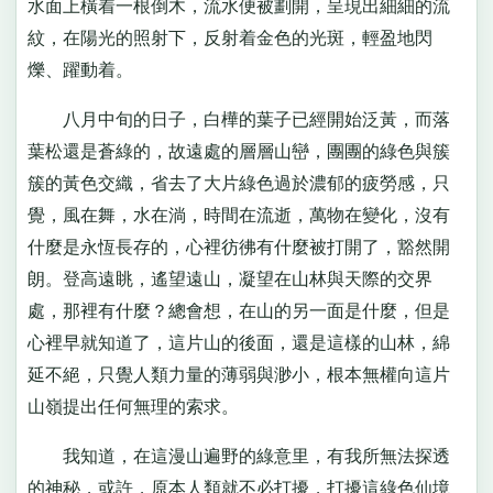
水面上橫着一根倒木，流水便被劃開，呈現出細細的流
紋，在陽光的照射下，反射着金色的光斑，輕盈地閃
爍、躍動着。
八月中旬的日子，白樺的葉子已經開始泛黃，而落
葉松還是蒼綠的，故遠處的層層山巒，團團的綠色與簇
簇的黃色交織，省去了大片綠色過於濃郁的疲勞感，只
覺，風在舞，水在淌，時間在流逝，萬物在變化，沒有
什麼是永恆長存的，心裡彷彿有什麼被打開了，豁然開
朗。登高遠眺，遙望遠山，凝望在山林與天際的交界
處，那裡有什麼？總會想，在山的另一面是什麼，但是
心裡早就知道了，這片山的後面，還是這樣的山林，綿
延不絕，只覺人類力量的薄弱與渺小，根本無權向這片
山嶺提出任何無理的索求。
我知道，在這漫山遍野的綠意里，有我所無法探透
的神秘，或許，原本人類就不必打擾，打擾這綠色仙境