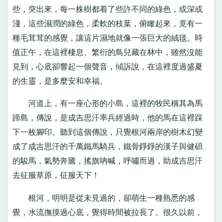
些，突出來，每一株樹都着了些許不同的綠色，或深或
淺，這些濕潤的綠色，柔軟的枝葉，俯瞰起來，竟有一
種毛茸茸的感覺，讓這片濕地就像一張巨大的絨毯。時
值正午，在這裡棲息、繁衍的鳥兒藏在林中，雖然沒能
見到，心底卻響起一個聲音，傾訴說，在這裡度過盛夏
的生靈，是多麼安和幸福。
河道上，有一座心形的小島，這裡的牧民稱其為馬
蹄島，傳說，是成吉思汗率兵經過時，他的馬在這裡踩
下一枚腳印。聽到這個傳說，只覺根河兩岸的樹木幻變
成了成吉思汗的千萬鐵馬騎兵，鐵骨錚錚的漢子與健碩
的駿馬，氣勢奔騰，搖旗吶喊，呼嘯而過，助成吉思汗
去征服草原，征服天下！
根河，明明是從未見過的，卻萌生一種熟悉的感
覺，水流撫摸過心底，覺得時間被拉長了。很久以前，