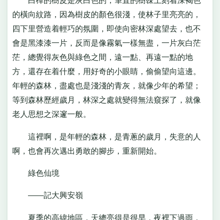
白樺的樹皮是灰白色的，筆直的樹榦上刻着深褐色
的橫向紋路，因為樹皮的顏色很淺，使林子里亮亮的，
四下里營造着輕巧的氛圍，即使向密林深處望去，也不
會是黑漆漆一片，反而是像霧氣一樣無盡，一片灰白茫
茫，總覺得灰色與綠色之間，遠一點、再遠一點的地
方，還存在着什麼，用好奇的小眼睛，偷偷望向這邊。
年輕的森林，盡處也是淺淺的青灰，就像少年的希望；
等到森林歷經歲月，林深之處就變得無法窺探了，就像
老人思想之深邃一般。
這裡啊，是年輕的森林，是青蔥的歲月，失意的人
啊，也會再次邁出勇敢的腳步，重新開始。
綠色仙境
——記大興安嶺
夏季的高緯地區，天總亮得是很早，夜裡下過雨，