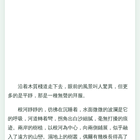
沿着木質棧道走下去，眼前的風景叫人驚異，但更
多的是平靜，那是一種無聲的拜服。
根河靜靜的，彷彿在沉睡着，水面微微的波瀾是它
的呼吸，河道轉着彎，拐角出白沙細膩，毫無打擾的痕
迹。兩岸的樹植，以根河為中心，向兩側鋪展，似乎融
入了遠方的山巒。濕地上的樹叢，偶爾有幾株長得高了