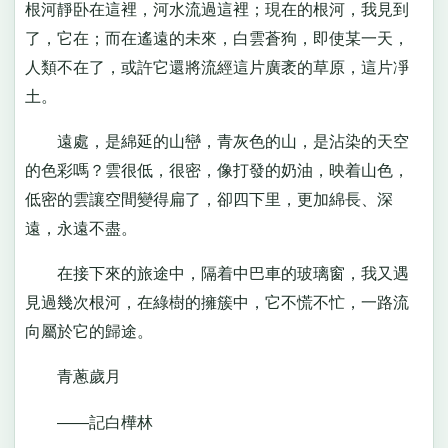
根河靜卧在這裡，河水流過這裡；現在的根河，我見到
了，它在；而在遙遠的未來，白雲蒼狗，即使某一天，
人類不在了，或許它還將流經這片廣袤的草原，這片凈
土。
遠處，是綿延的山巒，青灰色的山，是沾染的天空
的色彩嗎？雲很低，很密，像打發的奶油，映着山色，
低密的雲讓空間變得扁了，卻四下里，更加綿長、深
遠，永遠不盡。
在接下來的旅途中，隔着中巴車的玻璃窗，我又遇
見過幾次根河，在綠樹的擁簇中，它不慌不忙，一路流
向屬於它的歸途。
青蔥歲月
——記白樺林