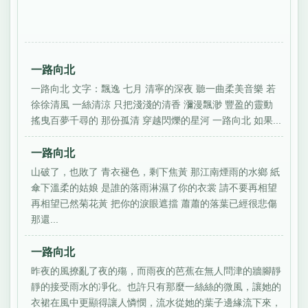
一路向北
一路向北 文字：飄逸 七月 清寧的深夜 聽一曲柔美音樂 若
徐徐清風 一絲清涼 只把淺淺的清香 瀰漫飄渺 豐盈的靈動
搖曳百夢千尋的 那份孤清 穿越閃爍的星河 一路向北 如果...
一路向北
山破了，也敗了 青衣褪色，剩下焦黃 那江南煙雨的水鄉 紙
傘下溫柔的姑娘 是誰的落雨淋濕了你的衣裳 請不要再相望
再相望已然菊花黃 把你的淚眼遮擋 蕭蕭的落葉已經很悲傷
那還...
一路向北
昨夜的風撩亂了夜的殤，而雨夜的芭蕉在無人問津的牆腳靜
靜的接受雨水的凈化。也許只有那麼一絲絲的微風，讓她的
衣裙在風中更顯得讓人憐憫，流水從她的葉子邊緣流下來，