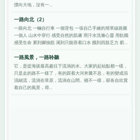
撲向大地，沒有一...
一路向北（2）
一路向北 一輛自行車 一個背包 一張自己手繪的簡單線路圖
一個人 山水中穿行 感受自然的肌膚 用汗水洗滌心靈 用飢餓
感受生命 累到腳抽筋 渴到只能吞着口水 餓到四肢乏力 窮...
一路風景，一路聆聽
它，是從海拔最高處往下流淌的水。大家的起始點都一樣，
只是走的路不一樣了，有的跟着大河奔騰不息，有的變成涓
涓細流，流淌在草原，流淌在山間。雖不一樣，卻各自欣賞
着自己的風景，尋...