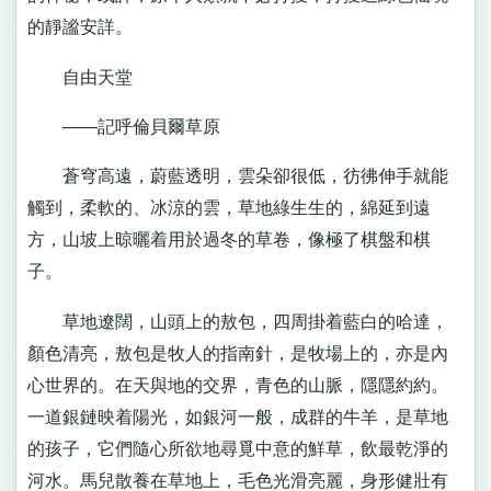
的靜謐安詳。
自由天堂
——記呼倫貝爾草原
蒼穹高遠，蔚藍透明，雲朵卻很低，彷彿伸手就能
觸到，柔軟的、冰涼的雲，草地綠生生的，綿延到遠
方，山坡上晾曬着用於過冬的草卷，像極了棋盤和棋
子。
草地遼闊，山頭上的敖包，四周掛着藍白的哈達，
顏色清亮，敖包是牧人的指南針，是牧場上的，亦是內
心世界的。在天與地的交界，青色的山脈，隱隱約約。
一道銀鏈映着陽光，如銀河一般，成群的牛羊，是草地
的孩子，它們隨心所欲地尋覓中意的鮮草，飲最乾淨的
河水。馬兒散養在草地上，毛色光滑亮麗，身形健壯有