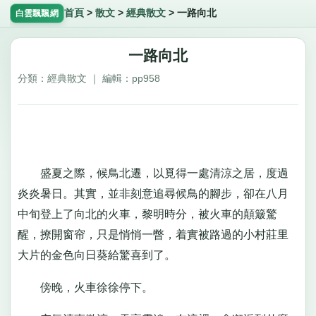
首頁
>
散文
>
經典散文
>
一路向北
白雲飄飄網
一路向北
分類：經典散文 ｜ 編輯：pp958
盛夏之際，候鳥北遷，以覓得一處清涼之居，度過
炎炎暑日。其實，並非刻意追尋候鳥的腳步，卻在八月
中旬登上了向北的火車，黎明時分，被火車的顛簸驚
醒，撩開窗帘，只是悄悄一瞥，着實被路過的小村莊里
大片的金色向日葵給驚喜到了。
傍晚，火車徐徐停下。