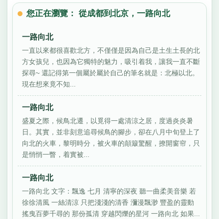
您正在瀏覽： 從成都到北京，一路向北
一路向北
一直以來都很喜歡北方，不僅僅是因為自己是土生土長的北
方女孩兒，也因為它獨特的魅力，吸引着我，讓我一直不斷
探尋~ 還記得第一個屬於屬於自己的筆名就是：北極以北。
現在想來竟不知...
一路向北
盛夏之際，候鳥北遷，以覓得一處清涼之居，度過炎炎暑
日。其實，並非刻意追尋候鳥的腳步，卻在八月中旬登上了
向北的火車，黎明時分，被火車的顛簸驚醒，撩開窗帘，只
是悄悄一瞥，着實被...
一路向北
一路向北 文字：飄逸 七月 清寧的深夜 聽一曲柔美音樂 若
徐徐清風 一絲清涼 只把淺淺的清香 瀰漫飄渺 豐盈的靈動
搖曳百夢千尋的 那份孤清 穿越閃爍的星河 一路向北 如果...