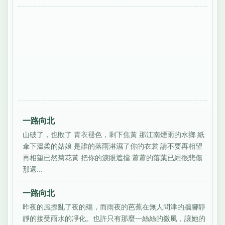
一路向北
山破了，也敗了 青衣褪色，剩下焦黃 那江南煙雨的水鄉 紙
傘下溫柔的姑娘 是誰的落雨淋濕了你的衣裳 請不要再相望
再相望已然菊花黃 把你的淚眼遮擋 蕭蕭的落葉已經很悲傷
那還...
一路向北
昨夜的風撩亂了夜的殤，而雨夜的芭蕉在無人問津的牆腳靜
靜的接受雨水的凈化。也許只有那麼一絲絲的微風，讓她的