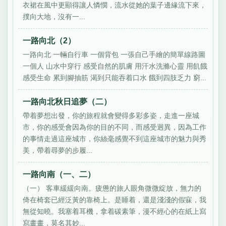
衣裙在風中更顯得讓人憐憫，流水從她的葉子邊緣流下來，
撲向大地，沒有一...
一路向北（2）
一路向北 一輛自行車 一個背包 一張自己手繪的簡單線路圖
一個人 山水中穿行 感受自然的肌膚 用汗水洗滌心靈 用飢餓
感受生命 累到腳抽筋 渴到只能吞着口水 餓到四肢乏力 窮...
一路向北秋日追夢（二）
帶着夢想出發，你的旅程就會變得多彩多姿，走進一座城
市，你的感受會因為你的目的不同，而感受迥異，因為工作
的事情走過這座城市，你絲毫感覺不到這座城市的魅力與秀
美，帶着尋夢的步履...
一路向南（一、二）
（一） 客車緩緩向南。疲憊的旅人眼角微微綻放，無力的
倚在椅套已經泛黃的靠椅上。是睡着，還是淺淺的假寐，我
無從知曉。我塞着耳機，拿着碳素筆，漫不經心的在紙上寫
寫畫畫，莫名其妙...