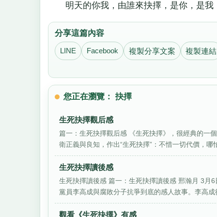
明天的你我，由誰來抉擇，是你，是我
分享這篇內容
LINE
Facebook
複製分享文案
複製連結
您正在瀏覽： 抉擇
生死抉擇觀后感
篇一：生死抉擇觀后感 《生死抉擇》，很經典的一
衛正義與良知，作出“生死抉擇”：不惜一切代價，哪怕犧
生死抉擇讀後感
生死抉擇讀後感 篇一：生死抉擇讀後感 邢瀚月 3
黨員李高成與腐敗分子抗爭到底的感人故事。李高成從一
觀看《生死抉擇》有感