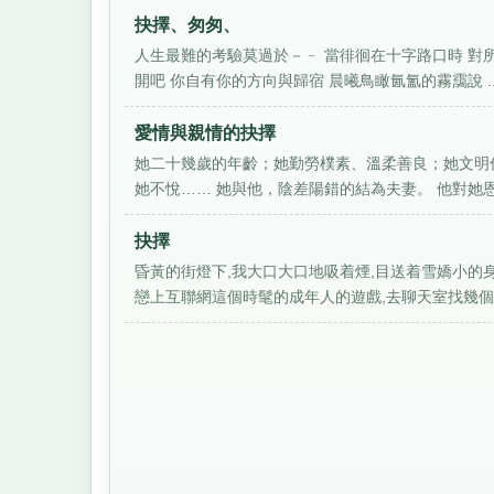
抉擇、匆匆、
人生最難的考驗莫過於－﹣ 當徘徊在十字路口時 對所
開吧 你自有你的方向與歸宿 晨曦鳥瞰氤氳的霧靄說 ..
愛情與親情的抉擇
她二十幾歲的年齡；她勤勞樸素、溫柔善良；她文明
她不悅…… 她與他，陰差陽錯的結為夫妻。 他對她恩愛
抉擇
昏黃的街燈下,我大口大口地吸着煙,目送着雪嬌小的身
戀上互聯網這個時髦的成年人的遊戲,去聊天室找幾個朋