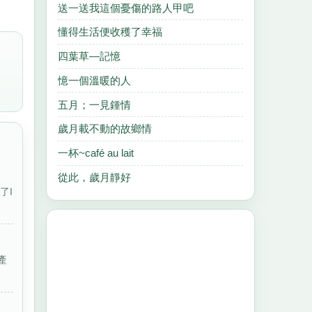
送一送我這個憂傷的路人甲吧
懂得生活便收穫了幸福
四葉草—記憶
憶一個溫暖的人
五月；一見鍾情
歲月載不動的故鄉情
一杯~café au lait
從此，歲月靜好
了I
產