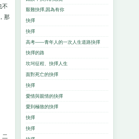
也不
艱難抉擇,因為有你
，那
抉擇
抉擇
高考——青年人的一次人生道路抉擇
抉擇的路
坎坷征程、抉擇人生
面對死亡的抉擇
抉擇
愛情與親情的抉擇
愛到極致的抉擇
抉擇
抉擇
。二