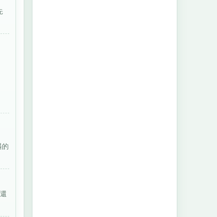
先
遇的
，還