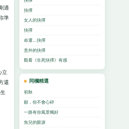
抉擇
剛適
抉擇
你準
女人的抉擇
抉擇
命運…抉擇
意外的抉擇
觀看《生死抉擇》有感
心立
同欄精選
方還
小生
初秋
願，你不會心碎
一路有你風景獨好
魚兒的眼淚