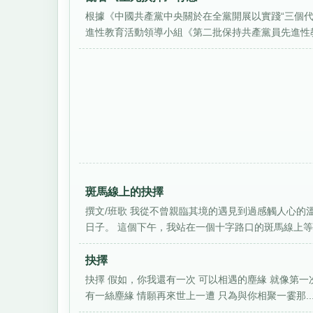
根據《中國共產黨中央關於在全黨開展以實踐“三個
進性教育活動領導小組《第二批保持共產黨員先進性教
斑馬線上的抉擇
撰文/班歌 我從不曾親臨其境的遇見到過感觸人心
日子。 這個下午，我站在一個十字路口的斑馬線上等待
抉擇
抉擇 假如，你我還有一次 可以相遇的塵緣 就像第一
有一絲塵緣 情願再來世上一遭 只為與你相聚一霎那..