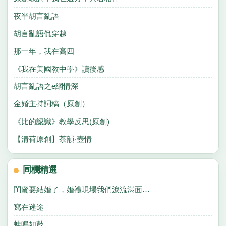
夜半胡言亂語
胡言亂語侃穿越
那一年，我在高四
《我在美國教中學》讀後感
胡言亂語之e網情深
金婚主持詞稿（原創）
《比的認識》教學反思(原創)
【清荷原創】茶韻·壺情
同欄精選
閨蜜要結婚了，婚禮現場我們淚流滿面…
寫在迷途
蛙鳴如鼓