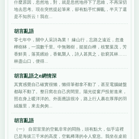
什麼原因，忽然地，對，就是忽然地停下了思維，不再深切
地去思考。現在突然提起筆來，卻有點手忙腳亂，半天了還
是不知所云！我在...
胡言亂語
零七年中，關中人采詩為業！ 緣山行，忘路之遠近，忽逢
樺樹林，一瀉數千里。中無雜樹，挺挺白樺，枝繁葉茂，芳
香鮮美，落英繽紛，香氣襲人，詩人甚異之，欲窮其林……
林盡山口，便得...
胡言亂語之e網情深
其實感覺自己確實很懶，懶得筆都拿不動了，甚至電腦鍵盤
都敲不動了。整日窩在自己房間里。陽光從窗戶投射進來，
照在身上暖洋洋的。外面應該很冷，路上行人裹在厚厚的羽
絨服里，來去匆匆...
胡言亂語
（一） 自習室里的空氣非常的悶熱，頭有點大，似乎這裡
已是海拔三千米的高度，空氣稀薄的令人窒息。我坐在桌前