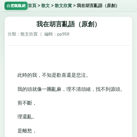
首頁
>
散文
>
散文欣賞
>
我在胡言亂語（原創）
白雲飄飄網
我在胡言亂語（原創）
分類：散文欣賞 ｜ 編輯：pp958
此時的我，不知是歡喜還是悲泣。
我的頭就像一團亂麻，理不清頭緒，找不到源頭。
剪不斷，
理還亂。
是離愁，