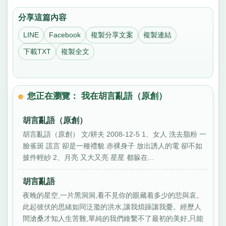
分享這篇內容
LINE
Facebook
複製分享文案
複製連結
下載TXT
複製全文
您正在瀏覽： 我在胡言亂語（原創）
胡言亂語（原創）
胡言亂語（原創） 文/耕夫 2008-12-5 1、女人 洗去脂粉 一
臉雀斑 謊言 卻是一種禮貌 赤裸身子 放出誘人的電 卻不如
披件輕紗 2、月亮 又大又亮 星星 都躲在...
胡言亂語
夜晚的星空,一片黑洞洞,看不見你的眼藏着多少的悲與哀。
此起彼伏的思緒如同泛濫的洪水,讓我煩躁讓我憂。經歷人
間滄桑才知人生苦難,單純的我們維繫不了最初的美好,只能