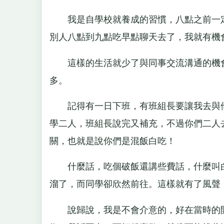
我是自學校就養成的習慣，八點之前一定
別人八點到九點吃早點聊天去了，我就有機
這樣的生活就少了與同事交流溝通的機會
多。
記得有一日下班，有班組長要讓我去與他
學二人，班組長說完又補充，不過你們二人
關，也就是說你們是混飯白吃！
什麼話，吃個破飯還講些費話，什麼叫白
溜了，而同學卻欣然前往。這樣就有了風聲
說歸說，我是不會介意的，好在當時的開