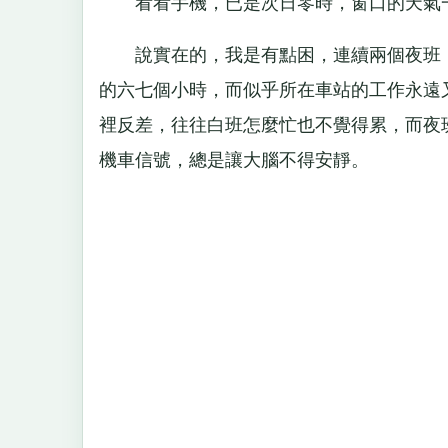
看看手機，已是次日零時，窗口的天氣一
說實在的，我是有點困，連續兩個夜班，
的六七個小時，而似乎所在車站的工作永遠
裡反差，往往白班怎麼忙也不覺得累，而夜
機車信號，總是讓大腦不得安靜。