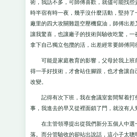
術，我話不多，可師傅喜歡，就儘可能找些
時半宿有時一夜，幾乎沒什麼活動，堅持了
廠里的四大攻關難題空壓機竄油，師傅出差
讓我驚喜，也讓廠子的技術與驗收吃驚，一
拿下自己獨立包攬的活，出差經常要師傅同
可能是家庭教育的影響，父母於我上班前
得一手好技術，才會站住腳跟，也才會讓自
改變。
記得有次下班，我在會議室套間幫着打些
事，我進去的早又從裡面鎖了門，就沒有人
在主管領導提出從我們新分五個人中選一
落。而分管驗收的卻站出說話，這小子太聰