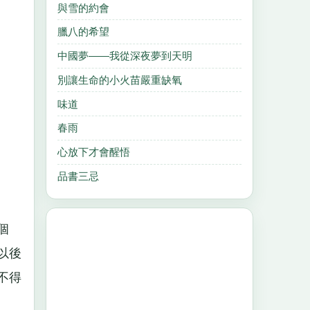
與雪的約會
臘八的希望
中國夢——我從深夜夢到天明
別讓生命的小火苗嚴重缺氧
味道
春雨
心放下才會醒悟
品書三忌
個
以後
不得