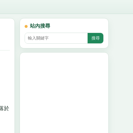
站內搜尋
落於