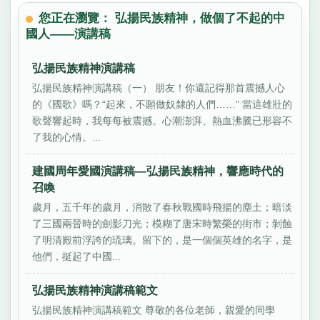
您正在瀏覽： 弘揚民族精神，做個了不起的中
國人——演講稿
弘揚民族精神演講稿
弘揚民族精神演講稿（一） 朋友！你還記得那首震撼人心
的《國歌》嗎？“起來，不願做奴隸的人們……” 當這雄壯的
歌聲響起時，我每每被震撼。心潮澎湃、熱血沸騰已形容不
了我的心情。...
建國周年愛國演講稿—弘揚民族精神，響應時代的
召喚
歲月，五千年的歲月，消散了春秋戰國時飛揚的塵土；暗淡
了三國兩晉時的劍影刀光；模糊了唐宋時繁榮的街市；剝蝕
了明清殿前浮誇的琉璃。留下的，是一個個英雄的名字，是
他們，挺起了中國...
弘揚民族精神演講稿範文
弘揚民族精神演講稿範文 尊敬的各位老師，親愛的同學