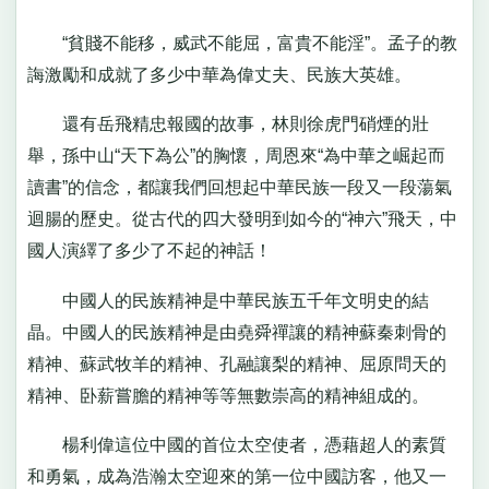
“貧賤不能移，威武不能屈，富貴不能淫”。孟子的教
誨激勵和成就了多少中華為偉丈夫、民族大英雄。
還有岳飛精忠報國的故事，林則徐虎門硝煙的壯
舉，孫中山“天下為公”的胸懷，周恩來“為中華之崛起而
讀書”的信念，都讓我們回想起中華民族一段又一段蕩氣
迴腸的歷史。從古代的四大發明到如今的“神六”飛天，中
國人演繹了多少了不起的神話！
中國人的民族精神是中華民族五千年文明史的結
晶。中國人的民族精神是由堯舜禪讓的精神蘇秦刺骨的
精神、蘇武牧羊的精神、孔融讓梨的精神、屈原問天的
精神、卧薪嘗膽的精神等等無數崇高的精神組成的。
楊利偉這位中國的首位太空使者，憑藉超人的素質
和勇氣，成為浩瀚太空迎來的第一位中國訪客，他又一