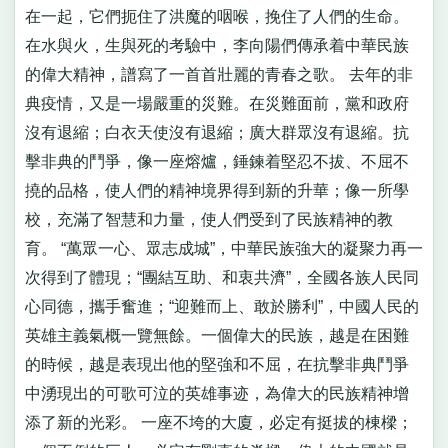
在一起，它們扼住了洪魔的咽喉，挽住了人們的生命。
在水與火，生與死的考驗中，李向陽們傳承着中華民族
的偉大精神，譜寫了一首首壯麗的青春之歌。 去年的非
典疫情，又是一場嚴重的災難。在災難面前，黨和政府
沒有退縮；白衣天使沒有退縮；廣大群眾沒有退縮。抗
擊非典的鬥爭，像一座熔爐，錘鍊着堅忍不拔、不屈不
撓的品格，使人們的精神境界得到新的升華；像一所學
校，充滿了智慧和力量，使人們受到了民族精神的教
育。 “萬眾一心、眾志成城”，中華民族強大的凝聚力再一
次得到了體現；“團結互助、和衷共濟”，全國各族人民同
心同德，攜手奮進；“迎難而上、敢於勝利”，中國人民的
英雄主義氣概一覽無餘。一個偉大的民族，越是在困難
的時候，越是表現出他的堅強和不屈，在抗擊非典鬥爭
中湧現出的可歌可泣的英雄事迹，為偉大的民族精神增
添了新的光彩。 一座不垮的大廈，必定有挺拔的棟樑；