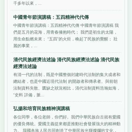
千多年以來，...
中國青年節演講稿：五四精神代代傳
中國青年節演講稿：五四精神代代傳 中國青年節演講稿 我
們是五月的花海，用青春擁抱時代； 我們是初生的太陽，
用生命點燃未來； “五四”的火炬，喚起了民族的覺醒； 壯
麗的事業，...
清代民族經濟法述論 清代民族經濟法述論 清代民族
經濟法述論
有清一代的法制，既是中國整個封建時代法制的集大成者和
總結者，也是中國近現代法制 的開啟者和傳承者。與前朝
法制資料失散、匱缺之狀況相比，清代法制資料浩瀚如海，
“史料 詳備，脈...
弘揚和培育民族精神演講稿
各位同學，各位老師，你們好。我們中華民族自古就有愛國
的優良傳統。愛國主義從來都是推動社會發展強大的精神動
力。 我國各族人民共同創造了中華民族光輝燦爛的文化，