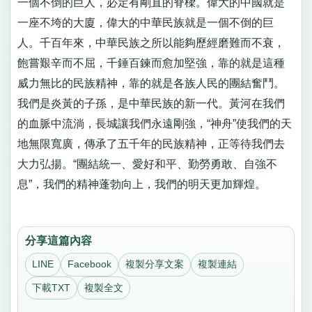
一個不倒的巨人，必定有剛直的脊樑。偉大的中國就是
一座不垮的大廈，偉大的中華民族就是一個不倒的巨
人。千百年來，中華民族之所以能夠歷經磨難而不衰，
飽嘗艱辛而不屈，千錘百鍊而愈加堅強，靠的就是這種
威力無比的民族精神，靠的就是各族人民的團結奮鬥。
我們是炎黃的子孫，是中華民族的新一代。黃河在我們
的血脈中流淌，長城讓我們永遠剛強，“神舟”使我們的天
地無限寬廣，傳承了五千年的民族精神，正等待我們去
大力弘揚。“團結統一、愛好和平、勤勞勇敢、自強不
息”，我們的精神蓬勃向上，我們的明天更加輝煌。
分享這篇內容
LINE
Facebook
複製分享文案
複製連結
下載TXT
複製全文