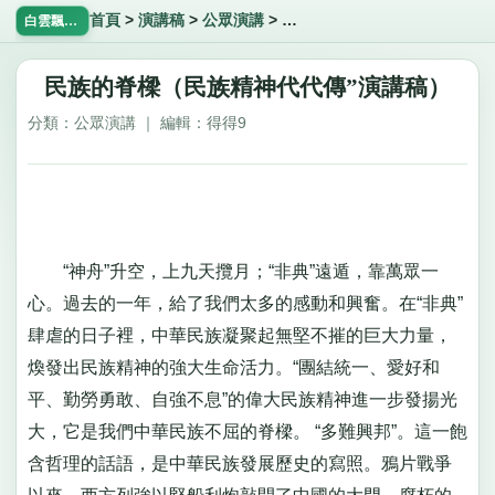
首頁
>
演講稿
>
公眾演講
>
民族的脊樑（民族精神代代傳”
白雲飄飄網
民族的脊樑（民族精神代代傳”演講稿）
分類：公眾演講 ｜ 編輯：得得9
“神舟”升空，上九天攬月；“非典”遠遁，靠萬眾一
心。過去的一年，給了我們太多的感動和興奮。在“非典”
肆虐的日子裡，中華民族凝聚起無堅不摧的巨大力量，
煥發出民族精神的強大生命活力。“團結統一、愛好和
平、勤勞勇敢、自強不息”的偉大民族精神進一步發揚光
大，它是我們中華民族不屈的脊樑。 “多難興邦”。這一飽
含哲理的話語，是中華民族發展歷史的寫照。鴉片戰爭