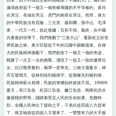
以來，西方列強以堅船利炮敲開了中國的大門。腐朽的
滿清政府簽下一個又一個喪權辱國的不平等條約。黃河
在哭泣、長城在哭泣、虎門的炮塔在哭泣。然而，偉大
的中華民族沒有屈服，三元里、義和團，孫中山、毛澤
東，一代又一代，前赴後繼，百折不撓。最終，在中國
共產黨的領導下，我們推翻了“三座大山”，重新屹立於世
界民族之林。東方巨龍從千年的沉睡中蘇醒過來。在偉
大的民族精神激勵下，我們創造了一個又一個的奇迹，
戰勝了一次又一次的挑戰，湧現了一批又一批的優秀兒
女。抗日戰爭勝利，兩彈一星爭先。三峽大壩蓄水，神
舟五號飛天。從林則徐到楊靖宇、從鄧稼先到楊利偉，
民族精神薪火相傳，民族的脊樑始終挺拔不屈。 1998年
夏天，長江告急、松花江告急、嫩江告急，咆哮的洪水
像脫韁的野馬，踐踏着受災人民的生命財產。危難時
刻，全國人民伸出了援助之手，子弟兵從四面八方趕來
了，救災物資從四面八方運來了。一雙雙有力的大手握