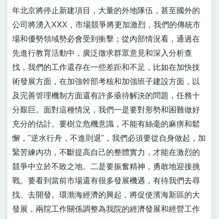
年北京將停止新建項目，大量的外地隊伍，甚至國外的
公司將湧入XXX，市場競爭將更加激烈，我們的傳統市
場和優勢領域勢必會受到衝擊；從內部情況看，通過在
先進行教育活動中，廣泛徵求群眾意見和深入分析查
找，我們的工作還存在一些差距和不足，比如在加快技
術發展方面，在加強幹部考核和加強班子建設方面，以
及完善管理機制方面還有許多亟待解決的問題，任務十
分艱巨。面對這種情況，我們一是要對形勢和困難做好
充分的估計。要樹立危機意識，不能有絲毫的麻痹和鬆
懈，"逆水行舟，不進則退"，我們必須要從自身做起，加
緊苦練內功，不斷提高自己的整體實力，才能在激烈的
競爭中立於不敗之地。二是要振奮精神，勇敢地迎接挑
戰。要看到當前市場還有很多發展機遇，有待我們去尋
找、去開發。環渤海經濟的興起，將促使濱海新區的大
發展，兩院工作關係調整為我院的經濟發展和經營工作