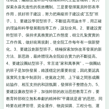
探索永葆先進性的長效機制。三是要發揮黨員幹部表率
作用，抓好班子建設，努力把兩級班子建設成"五型"班
子。1、要建設學習型班子。不斷提高理論水平，用正確
的理論和科學發展觀指導工作，謀划全局。2、要建設實
幹型班子。保持求真務實的工作態度，樹立扎紮實實的
工作作風，做好統籌規劃，使全院工作每年有一個新變
化。3、要建設創新型班子。積極探索加快改革發展的新
方法、新思路，最終體現為全院綜合實力的不斷提高。
4、要建設團結型班子。常言道"家和萬事興"，一個團結
的班子是加快發展，維護穩定的重要前提，因此要認真
落實民主集中制原則，使黨政之間、上下級之間形成團
結協作、相互支持的和諧氛圍，發揮班子整體合力。5、
要建設廉政型班子，加強幹部的政治思想教育工作，要
教育幹部樹立無私奉獻的精神和"平庸就是過"的思想。同
時要在經濟管理、資金運作、物資採購、工程分包、運