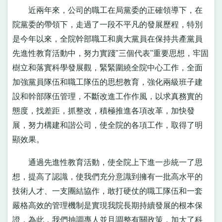
近兩年來，公司的職工在局黨委的正確領導下，在
院黨委的帶領下，走過了一段不平凡的發展歷程，特別
是今年以來，全院幹部職工和廣大黨員在保持共產黨員
先進性教育活動中，努力實踐"三個代表"重要思想，牢固
樹立和落實科學發展觀，緊緊圍繞全院中心工作，全面
加強黨員隊伍和職工隊伍的思想教育，強化兩級班子建
設和幹部隊伍管理，不斷改進工作作風，以求真務實的
態度，找差距，抓整改，積極推進各項改革，加快發
展，努力構建和諧公司，使全院的各項工作，取得了明
顯效果。
通過先進性教育活動，使全院上下進一步統一了思
想，提高了認識，使我們充分意識到擁有一批高水平的
技術人才、一支團結協作，敢打硬仗的職工隊伍和一套
嚴格高效的管理機制是實現我院長期持續發展的根本保
證，為此，我們抽調專人並且調整有關政策，加大了科