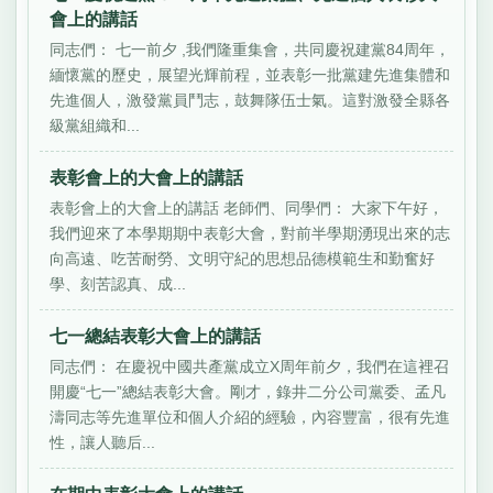
會上的講話
同志們： 七一前夕 ,我們隆重集會，共同慶祝建黨84周年，
緬懷黨的歷史，展望光輝前程，並表彰一批黨建先進集體和
先進個人，激發黨員鬥志，鼓舞隊伍士氣。這對激發全縣各
級黨組織和...
表彰會上的大會上的講話
表彰會上的大會上的講話 老師們、同學們： 大家下午好，
我們迎來了本學期期中表彰大會，對前半學期湧現出來的志
向高遠、吃苦耐勞、文明守紀的思想品德模範生和勤奮好
學、刻苦認真、成...
七一總結表彰大會上的講話
同志們： 在慶祝中國共產黨成立X周年前夕，我們在這裡召
開慶“七一”總結表彰大會。剛才，錄井二分公司黨委、孟凡
濤同志等先進單位和個人介紹的經驗，內容豐富，很有先進
性，讓人聽后...