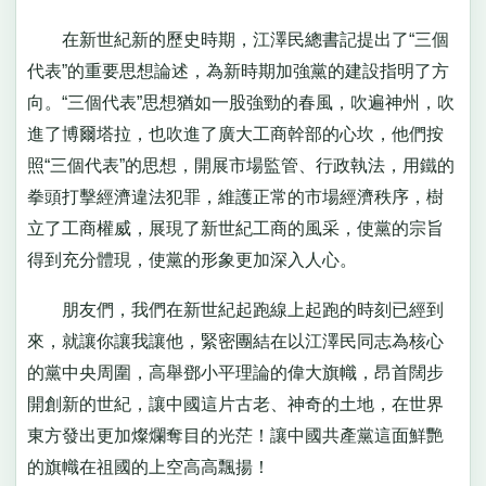
在新世紀新的歷史時期，江澤民總書記提出了“三個
代表”的重要思想論述，為新時期加強黨的建設指明了方
向。“三個代表”思想猶如一股強勁的春風，吹遍神州，吹
進了博爾塔拉，也吹進了廣大工商幹部的心坎，他們按
照“三個代表”的思想，開展市場監管、行政執法，用鐵的
拳頭打擊經濟違法犯罪，維護正常的市場經濟秩序，樹
立了工商權威，展現了新世紀工商的風采，使黨的宗旨
得到充分體現，使黨的形象更加深入人心。
朋友們，我們在新世紀起跑線上起跑的時刻已經到
來，就讓你讓我讓他，緊密團結在以江澤民同志為核心
的黨中央周圍，高舉鄧小平理論的偉大旗幟，昂首闊步
開創新的世紀，讓中國這片古老、神奇的土地，在世界
東方發出更加燦爛奪目的光茫！讓中國共產黨這面鮮艷
的旗幟在祖國的上空高高飄揚！