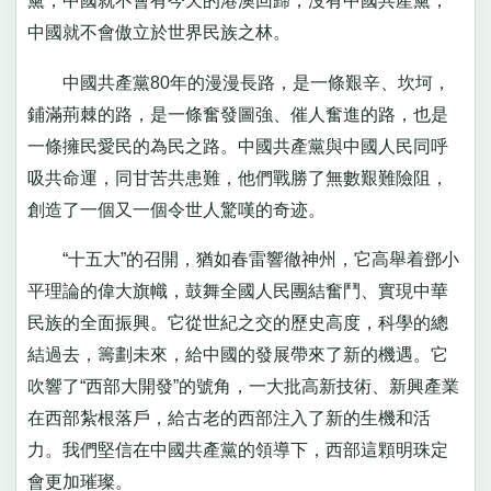
黨，中國就不會有今天的港澳回歸；沒有中國共產黨，
中國就不會傲立於世界民族之林。
中國共產黨80年的漫漫長路，是一條艱辛、坎坷，
鋪滿荊棘的路，是一條奮發圖強、催人奮進的路，也是
一條擁民愛民的為民之路。中國共產黨與中國人民同呼
吸共命運，同甘苦共患難，他們戰勝了無數艱難險阻，
創造了一個又一個令世人驚嘆的奇迹。
“十五大”的召開，猶如春雷響徹神州，它高舉着鄧小
平理論的偉大旗幟，鼓舞全國人民團結奮鬥、實現中華
民族的全面振興。它從世紀之交的歷史高度，科學的總
結過去，籌劃未來，給中國的發展帶來了新的機遇。它
吹響了“西部大開發”的號角，一大批高新技術、新興產業
在西部紮根落戶，給古老的西部注入了新的生機和活
力。我們堅信在中國共產黨的領導下，西部這顆明珠定
會更加璀璨。