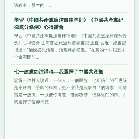
過程中，發生的一...
學習《中國共產黨廉潔自律準則》《中國共產黨紀
律處分條例》心得體會
學習《中國共產黨廉潔自律準則》《中國共產黨紀律處分條
例》心得體會 山海關區旅遊局黨委書記 王巍 習近平總書記
指出："治國必先治黨，治黨務必從嚴。"在黨的十八屆五中
全會召開前...
七一建黨節演講稿—我選擇了中國共產黨
記得一位哲人說過：一個人，一個民族，他所信仰的不應該
是束縛自己手腳的桎梏，更不應該是絞殺自己的繩索，而應
當是一股風，一股催你挺進、催你跋涉、催你奮鬥的風。而
我選擇了信仰馬克...