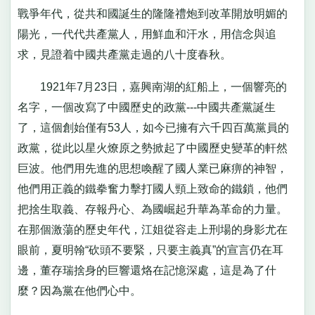
戰爭年代，從共和國誕生的隆隆禮炮到改革開放明媚的
陽光，一代代共產黨人，用鮮血和汗水，用信念與追
求，見證着中國共產黨走過的八十度春秋。
1921年7月23日，嘉興南湖的紅船上，一個響亮的
名字，一個改寫了中國歷史的政黨---中國共產黨誕生
了，這個創始僅有53人，如今已擁有六千四百萬黨員的
政黨，從此以星火燎原之勢掀起了中國歷史變革的軒然
巨波。他們用先進的思想喚醒了國人業已麻痹的神智，
他們用正義的鐵拳奮力擊打國人頸上致命的鐵鎖，他們
把捨生取義、存報丹心、為國崛起升華為革命的力量。
在那個激蕩的歷史年代，江姐從容走上刑場的身影尤在
眼前，夏明翰“砍頭不要緊，只要主義真”的宣言仍在耳
邊，董存瑞捨身的巨響還烙在記憶深處，這是為了什
麼？因為黨在他們心中。