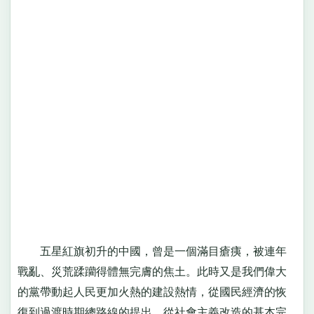
五星紅旗初升的中國，曾是一個滿目瘡痍，被連年
戰亂、災荒蹂躪得體無完膚的焦土。此時又是我們偉大
的黨帶動起人民更加火熱的建設熱情，從國民經濟的恢
復到過渡時期總路線的提出，從社會主義改造的基本完