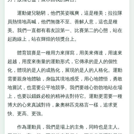
運動健兒馳騁，他們英姿颯爽，這是種美；拉拉隊
員熱情地高喊，他們無微不至、善解人意，這也是種
美。我們一直都有着友誼第一、比賽第二的心態，站在
起跑線上，站在輝煌的領獎台上。
體育競賽是一種用力來揮寫，用美來傳達，用速來
超越，用度來衡量的運動形式，它傳承的是人的個性
化，體現的是人的成熟化，展現的是人的人格化。運動
需要親身地體驗，身臨其境地感受，用心地體悟，勇敢
地嘗試，也需要公平地競爭。我們要雄心勃勃地站在場
上，也要以錙銖必較的精神去對待它。運動更需要一種
博大的心來真誠對待，象奧林匹克格言一樣，追求更
快、更高、更強。
作為運動員，我們是場上的主角，同時也是主人。