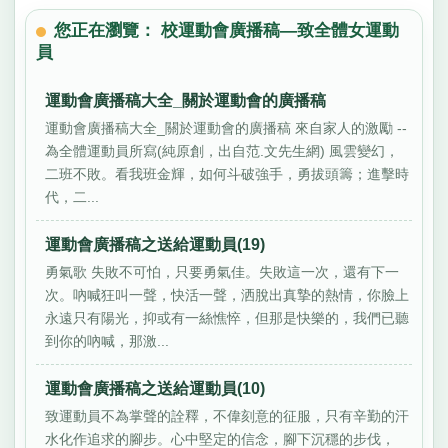
您正在瀏覽： 校運動會廣播稿—致全體女運動
員
運動會廣播稿大全_關於運動會的廣播稿
運動會廣播稿大全_關於運動會的廣播稿 來自家人的激勵 --
為全體運動員所寫(純原創，出自范.文先生網) 風雲變幻，
二班不敗。看我班金輝，如何斗破強手，勇拔頭籌；進擊時
代，二...
運動會廣播稿之送給運動員(19)
勇氣歌 失敗不可怕，只要勇氣佳。失敗這一次，還有下一
次。吶喊狂叫一聲，快活一聲，洒脫出真摯的熱情，你臉上
永遠只有陽光，抑或有一絲憔悴，但那是快樂的，我們已聽
到你的吶喊，那激...
運動會廣播稿之送給運動員(10)
致運動員不為掌聲的詮釋，不偉刻意的征服，只有辛勤的汗
水化作追求的腳步。心中堅定的信念，腳下沉穩的步伐，