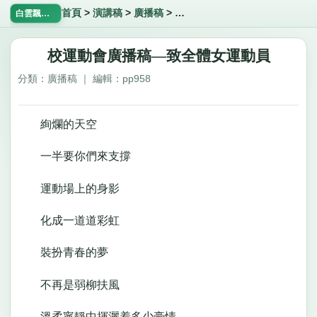
首頁
>
演講稿
>
廣播稿
>
校運動會廣播稿—致全體女運動
白雲飄飄網
校運動會廣播稿—致全體女運動員
分類：廣播稿 ｜ 編輯：pp958
絢爛的天空
一半要你們來支撐
運動場上的身影
化成一道道彩虹
裝扮青春的夢
不再是弱柳扶風
溫柔寧靜中揮灑着多少豪情