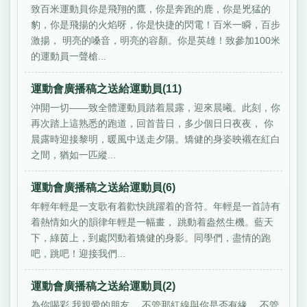
致百米運動員你是飛翔的鷹，你是奔跑的鹿，你是兇猛的
豹，你是飛揚的火焰呀，你是快捷的閃電！百米一瞬，百步
激揚， 明亮的嗓音，明亮的容顏。你是英雄！致參加100米
的運動員一聲槍...
運動會廣播稿之送給運動員(11)
沖開一切——致全體運動員踏着晨露，迎來晨曦。此刻，你
再次踏上這熟悉的跑道，回首昔日，多少個日日夜夜， 你
晨露時迎接黎明，暖風中送走夕陽。矯健的身姿映襯在紅白
之間，猶如一匹縱...
運動會廣播稿之送給運動員(6)
年輕年輕是一支歌有着歡快跳躍着的音符。年輕是一首詩有
着熱情如火的韻律年輕是一幅畫， 跳動着盎然生機。藍天
下，綠茵上，到處閃動着矯健的身影。同學們，盡情的跑
吧，跳吧！迎接我們...
運動會廣播稿之送給運動員(2)
為你喝彩 我親愛的朋友， 不管那紅線與你是否有緣， 不管