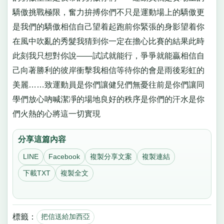
驕傲挑戰極限，奮力拚搏你們不只是運動場上的驕傲更
是我們的驕傲相信自己望着起跑前你緊張的身影望着你
在風中吹亂的秀髮我猜到你一定在擔心比賽的結果此時
此刻我只想對你說——試試就能行，爭爭就能贏相信自
己向著勝利的彼岸衝擊我相信等待你的會是雨後彩虹的
美麗……致運動員是你們讓健兒們無憂往前是你們讓同
學們放心吶喊潔凈的場地良好的秩序是你們的汗水是你
們火熱的心將這一切實現
分享這篇內容
LINE
Facebook
複製分享文案
複製連結
下載TXT
複製全文
標籤：
把信送給加西亞