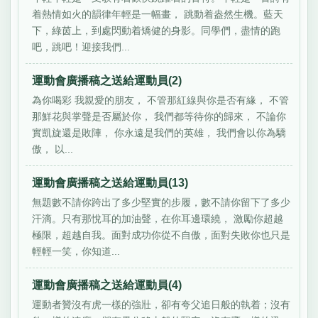
着熱情如火的韻律年輕是一幅畫， 跳動着盎然生機。藍天
下，綠茵上，到處閃動着矯健的身影。同學們，盡情的跑
吧，跳吧！迎接我們...
運動會廣播稿之送給運動員(2)
為你喝彩 我親愛的朋友， 不管那紅線與你是否有緣， 不管
那鮮花與掌聲是否屬於你， 我們都等待你的歸來， 不論你
實凱旋還是敗陣， 你永遠是我們的英雄， 我們會以你為驕
傲， 以...
運動會廣播稿之送給運動員(13)
無題數不請你跨出了多少堅實的步履，數不請你留下了多少
汗滴。只有那悅耳的加油聲，在你耳邊環繞， 激勵你超越
極限，超越自我。面對成功你從不自傲，面對失敗你也只是
輕輕一笑，你知道...
運動會廣播稿之送給運動員(4)
運動者贊沒有虎一樣的強壯，卻有夸父追日般的執着；沒有