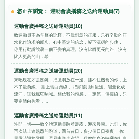
您正在瀏覽： 運動會廣播稿之送給運動員(7)
運動會廣播稿之送給運動員(10)
致運動員不為掌聲的詮釋，不偉刻意的征服，只有辛勤的汗
水化作追求的腳步。心中堅定的信念，腳下沉穩的步伐，
你用行動訴說著一個不變的真理。沒有比腳更長的路，沒有
比人更高的山，希...
運動會廣播稿之送給運動員(20)
來吧現在才是關鍵，把脆弱放在一邊。抓不住機會的你，上
不了最前線。 踏上雪白跑線， 把頭髮甩到後邊。能量化成
流汗，讓我瘋狂吶喊。相信我的預感，一定第一個撞線，只
要定睛向你看，...
運動會廣播稿之送給運動員(11)
沖開一切——致全體運動員踏着晨露，迎來晨曦。此刻，你
再次踏上這熟悉的跑道，回首昔日，多少個日日夜夜， 你
晨露時迎接黎明，暖風中送走夕陽。矯健的身姿映襯在紅白