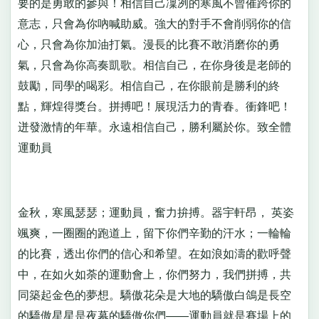
要的是勇敢的參與！相信自己凜冽的寒風不曾催跨你的
意志，只會為你吶喊助威。強大的對手不會削弱你的信
心，只會為你加油打氣。漫長的比賽不敢消磨你的勇
氣，只會為你高奏凱歌。相信自己，在你身後是老師的
鼓勵，同學的喝彩。相信自己，在你眼前是勝利的終
點，輝煌得獎台。拼搏吧！展現活力的青春。衝鋒吧！
迸發激情的年華。永遠相信自己，勝利屬於你。致全體
運動員
金秋，寒風瑟瑟；運動員，奮力拚搏。器宇軒昂， 英姿
颯爽，一圈圈的跑道上，留下你們辛勤的汗水；一輪輪
的比賽，透出你們的信心和希望。在如浪如濤的歡呼聲
中，在如火如荼的運動會上，你們努力，我們拼搏，共
同築起金色的夢想。驕傲花朵是大地的驕傲白鴿是長空
的驕傲星星是夜幕的驕傲你們——運動員就是賽場上的