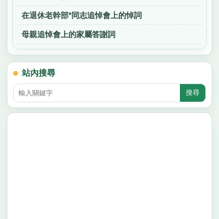
在退休老幹部*同志追悼會上的悼詞
母親追悼會上的家屬答謝詞
站內搜尋