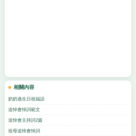
相關內容
奶奶過生日祝福語
追悼會悼詞範文
追悼會主持詞2篇
祖母追悼會悼詞