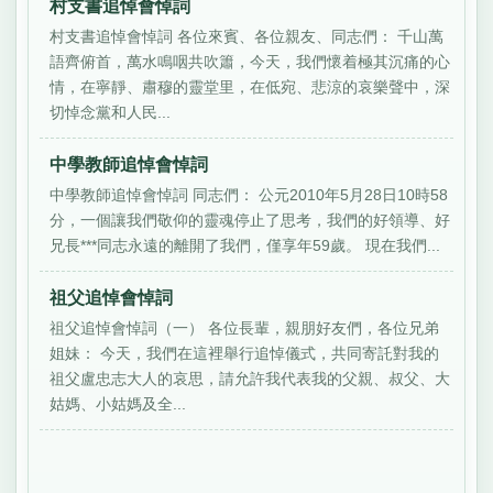
村支書追悼會悼詞
村支書追悼會悼詞 各位來賓、各位親友、同志們： 千山萬
語齊俯首，萬水鳴咽共吹簫，今天，我們懷着極其沉痛的心
情，在寧靜、肅穆的靈堂里，在低宛、悲涼的哀樂聲中，深
切悼念黨和人民...
中學教師追悼會悼詞
中學教師追悼會悼詞 同志們： 公元2010年5月28日10時58
分，一個讓我們敬仰的靈魂停止了思考，我們的好領導、好
兄長***同志永遠的離開了我們，僅享年59歲。 現在我們...
祖父追悼會悼詞
祖父追悼會悼詞（一） 各位長輩，親朋好友們，各位兄弟
姐妹： 今天，我們在這裡舉行追悼儀式，共同寄託對我的
祖父盧忠志大人的哀思，請允許我代表我的父親、叔父、大
姑媽、小姑媽及全...