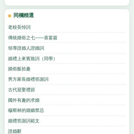
同欄精選
老校長悼詞
傳統婚俗之七——喜宴篇
領導證婚人證婚詞
婚禮上來賓致詞（同學）
婚俗飯拾趣
男方家長婚禮答謝詞
古代迎娶禮節
國外有趣的求婚
穆斯林的婚姻禁忌
婚禮答謝詞範文
證婚辭