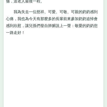
傷，送老人最後一程。
我為失去一位慈祥、可愛、可敬、可親的奶奶感到
心痛，我也為今天有那麼多的長輩前來參加奶奶追悼會
感到欣慰，讓兒孫們發自肺腑說上一聲：敬愛的奶奶您
一路走好！