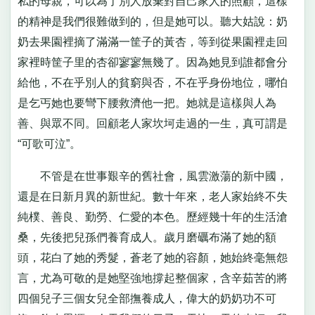
私的母親，可以為了別人放棄對自己家人的照顧，這樣
的精神是我們很難做到的，但是她可以。聽大姑說：奶
奶去果園裡摘了滿滿一筐子的黃杏，等到從果園裡走回
家裡時筐子里的杏卻寥寥無幾了。因為她見到誰都會分
給他，不在乎別人的貧窮與否，不在乎身份地位，哪怕
是乞丐她也要彎下腰救濟他一把。她就是這樣與人為
善、與眾不同。回顧老人家坎坷走過的一生，真可謂是
“可歌可泣”。
不管是在世事艱辛的舊社會，風雲激蕩的新中國，
還是在日新月異的新世紀。數十年來，老人家始終不失
純樸、善良、勤勞、仁愛的本色。歷經幾十年的生活滄
桑，先後把兒孫們養育成人。歲月磨礪布滿了她的額
頭，花白了她的秀髮，蒼老了她的容顏，她始終毫無怨
言，尤為可敬的是她堅強地撐起整個家，含辛茹苦的將
四個兒子三個女兒全部撫養成人，偉大的奶奶功不可