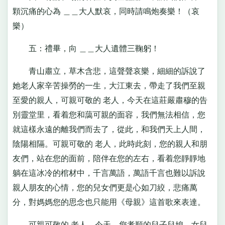
顆沉痛的心為 ＿＿大人默哀，同時請鳴炮奏樂！（哀
樂）
五：禮畢，向 ＿＿大人遺體三鞠躬！
青山肅立，草木含悲，這聲聲哀樂，細細的訴說了
她老人家辛苦操勞的一生，大江東去，帶走了我們至親
至愛的親人，可親可敬的 老人，今天在這莊嚴肅穆的告
別靈堂里，看着您和藹可親的面容，我們無法相信，您
就這樣永遠的離我們而去了，從此，和我們天上人間，
陰陽相隔。可親可敬的 老人，此時此刻，您的親人和朋
友們，站在您的面前，陪伴在您的左右，看着您靜靜地
躺在這冰冷的棺材中，千言萬語，萬語千言也難以訴說
親人朋友的心情，您的兒女們更是心如刀絞，悲痛萬
分，對媽媽您的思念也只能用《母親》這首歌來表達。
可親可敬的 老人，今天，您孝順的兒子兒媳，女兒