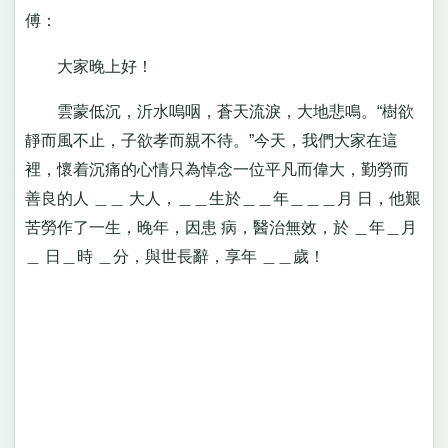
傅：
大家晚上好！
雲蒙低沉，沂水嗚咽，蒼天流淚，大地悲鳴。“樹欲
靜而風不止，子欲孝而親不待。”今天，我們大家在這
裡，懷着沉痛的心情只為悼念一位平凡而偉大，勤勞而
善良的人 ＿＿ 大人，＿＿生於＿＿年＿＿＿月 日，他艱
苦勞作了一生，晚年，因患 病，醫治無效，於 ＿年＿月
＿ 日＿時 ＿分，與世長辭，享年 ＿＿歲！