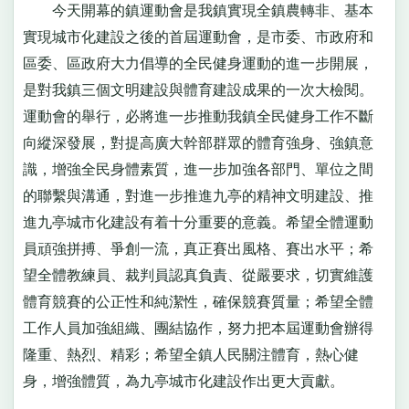
今天開幕的鎮運動會是我鎮實現全鎮農轉非、基本
實現城市化建設之後的首屆運動會，是市委、市政府和
區委、區政府大力倡導的全民健身運動的進一步開展，
是對我鎮三個文明建設與體育建設成果的一次大檢閱。
運動會的舉行，必將進一步推動我鎮全民健身工作不斷
向縱深發展，對提高廣大幹部群眾的體育強身、強鎮意
識，增強全民身體素質，進一步加強各部門、單位之間
的聯繫與溝通，對進一步推進九亭的精神文明建設、推
進九亭城市化建設有着十分重要的意義。希望全體運動
員頑強拼搏、爭創一流，真正賽出風格、賽出水平；希
望全體教練員、裁判員認真負責、從嚴要求，切實維護
體育競賽的公正性和純潔性，確保競賽質量；希望全體
工作人員加強組織、團結協作，努力把本屆運動會辦得
隆重、熱烈、精彩；希望全鎮人民關注體育，熱心健
身，增強體質，為九亭城市化建設作出更大貢獻。