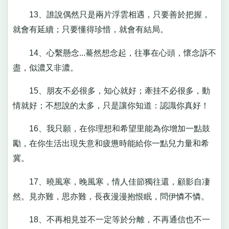
13、誰說偶然只是兩片浮雲相遇，只要善於把握，
就會有延續；只要懂得珍惜，就會有結局。
14、心繫懸念...驀然想念起，往事在心頭，懷念訴不
盡，似濃又非濃。
15、朋友不必很多，知心就好；牽挂不必很多，動
情就好；不想說的太多，只是讓你知道：認識你真好！
16、我只願，在你理想和希望里能為你增加一點鼓
勵，在你生活出現失意和疲憊時能給你一點兒力量和希
冀。
17、曉風寒，晚風寒，情人佳節獨往還，顧影自凄
然。見亦難，思亦難，長夜漫漫抱恨眠，問伊憐不憐。
18、不再相見並不一定等於分離，不再通信也不一