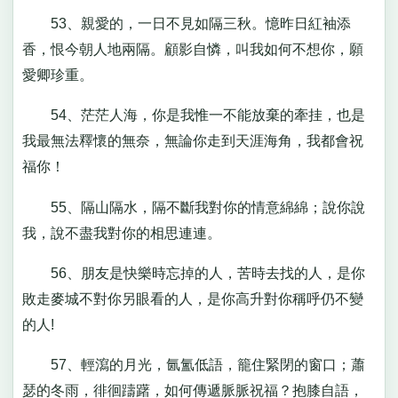
53、親愛的，一日不見如隔三秋。憶昨日紅袖添
香，恨今朝人地兩隔。顧影自憐，叫我如何不想你，願
愛卿珍重。
54、茫茫人海，你是我惟一不能放棄的牽挂，也是
我最無法釋懷的無奈，無論你走到天涯海角，我都會祝
福你！
55、隔山隔水，隔不斷我對你的情意綿綿；說你說
我，說不盡我對你的相思連連。
56、朋友是快樂時忘掉的人，苦時去找的人，是你
敗走麥城不對你另眼看的人，是你高升對你稱呼仍不變
的人!
57、輕瀉的月光，氤氳低語，籠住緊閉的窗口；蕭
瑟的冬雨，徘徊躊躇，如何傳遞脈脈祝福？抱膝自語，