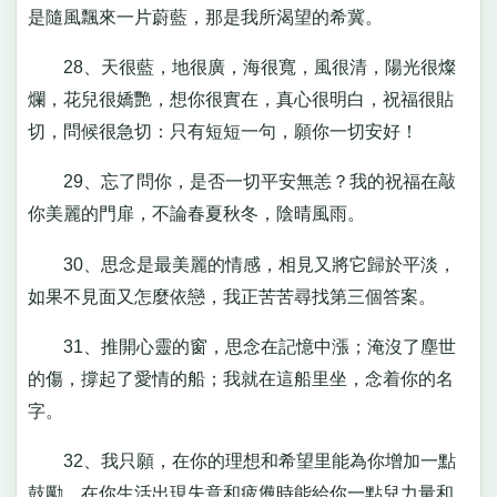
是隨風飄來一片蔚藍，那是我所渴望的希冀。
28、天很藍，地很廣，海很寬，風很清，陽光很燦
爛，花兒很嬌艷，想你很實在，真心很明白，祝福很貼
切，問候很急切：只有短短一句，願你一切安好！
29、忘了問你，是否一切平安無恙？我的祝福在敲
你美麗的門扉，不論春夏秋冬，陰晴風雨。
30、思念是最美麗的情感，相見又將它歸於平淡，
如果不見面又怎麼依戀，我正苦苦尋找第三個答案。
31、推開心靈的窗，思念在記憶中漲；淹沒了塵世
的傷，撐起了愛情的船；我就在這船里坐，念着你的名
字。
32、我只願，在你的理想和希望里能為你增加一點
鼓勵，在你生活出現失意和疲憊時能給你一點兒力量和