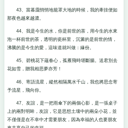
43、當暮靄悄悄地籠罩大地的時候，我的牽挂便如
那夜色越來越濃。
44、我是今生的水，你是前世的茶，用今生的水來
泡一杯前世的茶，透明的瓷杯里，沉澱的是前世的情，
沸騰的是今生的愛，這味道就叫做：緣份。
45、碧桃花下蘊春心，孤雁飛時堪斷腸。送君別去
花如雪，贈我相思夢亦芳！
46、寄語流星，縱然相隔萬水千山，我也將思念寄
予流星，飛向你。
47、友誼，是一把雨傘下的兩個心影，是一張桌子
上的兩對明眸，友誼，它是思想土壤中的兩朵小花，並
不僅僅是在不幸中才需要朋友，因為幸福的人也要朋友
來共享自己的幸福。