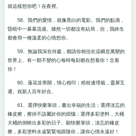
就這樣想你吧！在夜裡。
58、我們的愛情，就像黑白的電影。我們的點滴，
昏暗中一幕幕流過。雖然一切都沒有結局，但，我終生
都會用一種溫柔的心情想你。
59、無論我深在何處，都請你相信在這瞬息萬變的
世界上、有一顆不變的心每時每刻都在想着你！念着
你！
60、蓮花並蒂開，情心相印；梧枝連理栽，靈犀互
通。祝新人百年好合。
61、選擇快樂筆頭，畫出幸福的生活；選擇淡忘的
橡皮擦，擦掉不該屬於你的煩惱；選擇多彩塗料，大桶
大桶的倒映出多彩的日子。願快樂筆頭，淡忘的橡皮
擦，多彩塗料永遠緊緊地跟隨你，讓你心情永遠好！