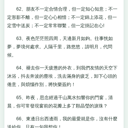
62、朋友不一定合情合理，但一定知心知意；不一
定形影不離，但一定心心相惜；不一定錦上添花，但一
定雪中送炭；不一定常常聯繫，但一定掛記在心!
63、夜色茫茫照四周，天邊新月如鉤。往事恍如
夢，夢境何處求。人隔千里，路悠悠，請明月，代問
候。
64、褪去你一天疲憊的外衣，到我們友情的天空下
沐浴，抖去奔波的塵埃，洗去滿身的疲乏，卸下心頭的
倦意，與煩惱作別，將快樂簽約！
65、昨夜，思念經過千山萬水扣響你的門窗，清
晨，你可常發現窗前的花瓣上多了顆晶瑩的淚珠？
66、東邊日出西邊雨，我的最愛就是你，沒有什麼
送給你，只有一句我想你！