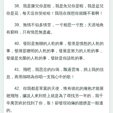
38、我是滕兒你是較，我是魚兒你是蝦，我是盆兒
你是花，每天逗你笑哈哈！我現在很想你就睡不着啊！
39、無情不似多情苦，一寸相思一寸愁；天涯地角
有窮時，只有情思無盡處。
40、發獃是無聊的人乾的事，發泄是憤怒的人乾的
事，發揮是聰明的人乾的事，發展是努力的人乾的事，
發揚是光榮的人乾的事，發財是你該乾的事。
41、飛吧，我思念的白鴿，飄過雲海，捎上我的信
息，再用鴿哨為你唱一支我心中的歌！
42、你我都是單翼的天使，惟有彼此的擁抱才能展
翅飛翔，據說人來到世上就是為了尋找另一半的，我千
辛萬苦終於找到了你，靠！卻發現咱倆的翅膀是一順邊
的。