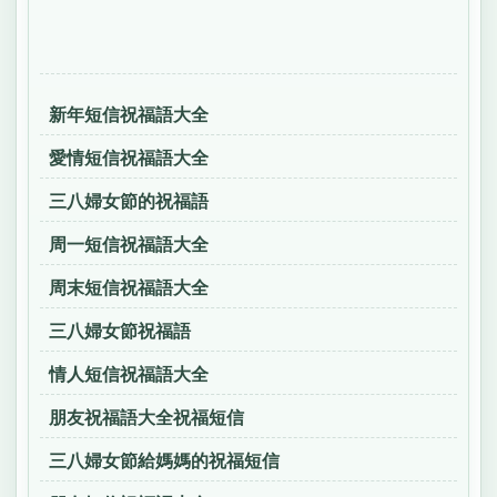
新年短信祝福語大全
愛情短信祝福語大全
三八婦女節的祝福語
周一短信祝福語大全
周末短信祝福語大全
三八婦女節祝福語
情人短信祝福語大全
朋友祝福語大全祝福短信
三八婦女節給媽媽的祝福短信