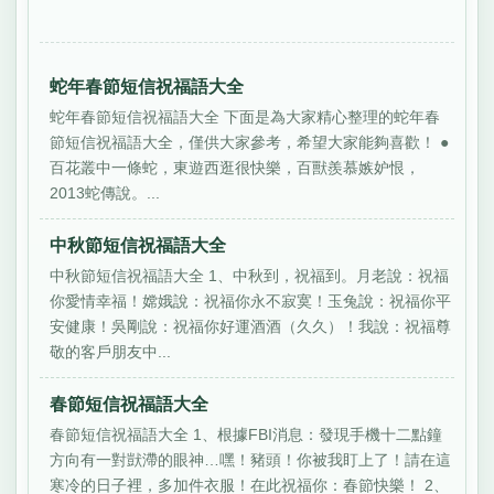
蛇年春節短信祝福語大全
蛇年春節短信祝福語大全 下面是為大家精心整理的蛇年春
節短信祝福語大全，僅供大家參考，希望大家能夠喜歡！ ●
百花叢中一條蛇，東遊西逛很快樂，百獸羨慕嫉妒恨，
2013蛇傳說。...
中秋節短信祝福語大全
中秋節短信祝福語大全 1、中秋到，祝福到。月老說：祝福
你愛情幸福！嫦娥說：祝福你永不寂寞！玉兔說：祝福你平
安健康！吳剛說：祝福你好運酒酒（久久）！我說：祝福尊
敬的客戶朋友中...
春節短信祝福語大全
春節短信祝福語大全 1、根據FBI消息：發現手機十二點鐘
方向有一對獃滯的眼神…嘿！豬頭！你被我盯上了！請在這
寒冷的日子裡，多加件衣服！在此祝福你：春節快樂！ 2、