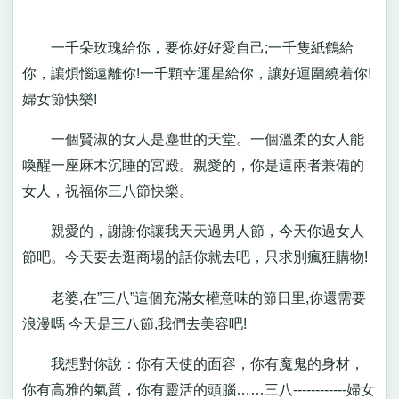
一千朵玫瑰給你，要你好好愛自己;一千隻紙鶴給
你，讓煩惱遠離你!一千顆幸運星給你，讓好運圍繞着你!
婦女節快樂!
一個賢淑的女人是塵世的天堂。一個溫柔的女人能
喚醒一座麻木沉睡的宮殿。親愛的，你是這兩者兼備的
女人，祝福你三八節快樂。
親愛的，謝謝你讓我天天過男人節，今天你過女人
節吧。今天要去逛商場的話你就去吧，只求別瘋狂購物!
老婆,在”三八”這個充滿女權意味的節日里,你還需要
浪漫嗎 今天是三八節,我們去美容吧!
我想對你說：你有天使的面容，你有魔鬼的身材，
你有高雅的氣質，你有靈活的頭腦……三八------------婦女