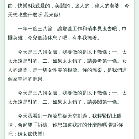
節，快樂!!我親愛的，美麗的，迷人的，偉大的老婆，今
天想吃些什麼呀 我來做!
一年一度三八節，讓那些工作和瑣事見鬼去吧，巾
幗英雄，今兒個該休息了吧，有事我擔著。
今天是三八婦女節，我要做的是以下幾條：一、太
太永遠是對的。二、如果太太錯了，請參考第一條。女
人的溫柔，是一切女性美的根源。你的溫柔，是我們這
個家幸福的源泉。
今天是三八婦女節，我要做的是以下幾條：一、太
太永遠是對的。二、如果太太錯了，請參閱第一條。
今天我看到一顆流星從天空劃過，我趕緊閉上眼
睛，合起雙手祈禱。你想知道我許的什麼願嗎 告訴你
吧：婦女節快樂!