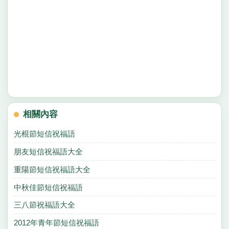
相關內容
光棍節短信祝福語
朋友短信祝福語大全
重陽節短信祝福語大全
中秋佳節短信祝福語
三八節祝福語大全
2012年青年節短信祝福語