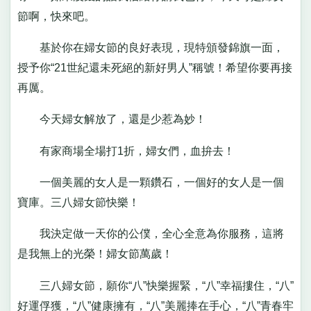
節啊，快來吧。
基於你在婦女節的良好表現，現特頒發錦旗一面，
授予你“21世紀還未死絕的新好男人”稱號！希望你要再接
再厲。
今天婦女解放了，還是少惹為妙！
有家商場全場打1折，婦女們，血拚去！
一個美麗的女人是一顆鑽石，一個好的女人是一個
寶庫。三八婦女節快樂！
我決定做一天你的公僕，全心全意為你服務，這將
是我無上的光榮！婦女節萬歲！
三八婦女節，願你“八”快樂握緊，“八”幸福摟住，“八”
好運俘獲，“八”健康擁有，“八”美麗捧在手心，“八”青春牢