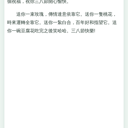
個祝福，祝你三八節開心愉快。
送你一束玫瑰，傳情達意依靠它。送你一隻桃花，
時來運轉全靠它。送你一紮白合，百年好和指望它。送
你一碗豆腐花吃完之後笑哈哈。三八節快樂!