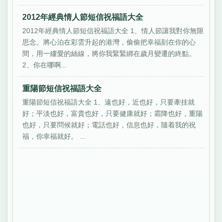
2012年經典情人節短信祝福語大全
2012年經典情人節短信祝福語大全 1、情人節讓我對你無限
思念。將心泊在彩雲升起的港灣，偷偷把幸福刻在你的心
間，用一縷愛的絲線，將你我緊緊綁在歲月變遷的終點。
2、你在哪啊...
重陽節短信祝福語大全
重陽節短信祝福語大全 1、遠也好，近也好，只要牽挂就
好；平淡也好，富貴也好，只要健康就好；霜降也好，重陽
也好，只要問候就好；電話也好，信息也好，隨着我的祝
福，你幸福就好。 ...