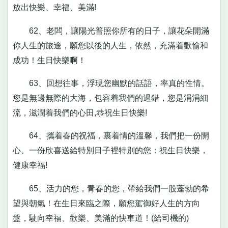
放出快樂、幸福、美滿!
62、老闆，讓陽光普照你所有的日子，讓花朵開滿
你人生的旅途，願您以後的人生，依然，充滿着歡愉和
成功！生日快樂啊！
63、回想往事，浮現您幽默的話語，率真的性情。
您是無邊無際的大海，包容着我們的過錯，您是涓涓細
流，滋潤着我們的心田,恭祝生日快樂!
64、攜着春的祝福，裹着情的溫馨，我們把一份開
心、一份欣喜送給特別日子裡特別的您：祝生日快樂，
健康幸福!
65、活力的您，青春的您，帶給我們一股蓬勃的希
望與朝氣！在生日來臨之際，願您駕御好人生的方向
盤，駛向幸福、歡樂、美滿的快車道！(給司機的)