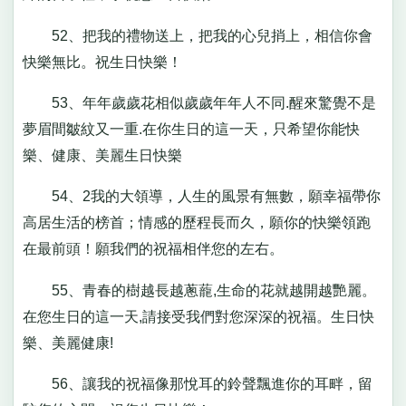
52、把我的禮物送上，把我的心兒捎上，相信你會
快樂無比。祝生日快樂！
53、年年歲歲花相似歲歲年年人不同.醒來驚覺不是
夢眉間皺紋又一重.在你生日的這一天，只希望你能快
樂、健康、美麗生日快樂
54、2我的大領導，人生的風景有無數，願幸福帶你
高居生活的榜首；情感的歷程長而久，願你的快樂領跑
在最前頭！願我們的祝福相伴您的左右。
55、青春的樹越長越蔥蘢,生命的花就越開越艷麗。
在您生日的這一天,請接受我們對您深深的祝福。生日快
樂、美麗健康!
56、讓我的祝福像那悅耳的鈴聲飄進你的耳畔，留