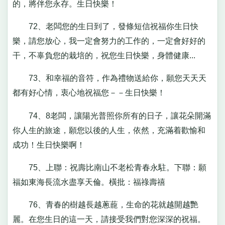
的，將伴您永存。生日快樂！
72、老闆您的生日到了，發條短信祝福你生日快
樂，請您放心，我一定會努力的工作的，一定會好好的
干，不辜負您的栽培的，祝您生日快樂，身體健康...
73、和幸福的音符，作為禮物送給你，願您天天天
都有好心情，衷心地祝福您－－生日快樂！
74、8老闆，讓陽光普照你所有的日子，讓花朵開滿
你人生的旅途，願您以後的人生，依然，充滿着歡愉和
成功！生日快樂啊！
75、上聯：祝壽比南山不老松青春永駐。下聯：願
福如東海長流水盡享天倫。橫批：福祿壽禧
76、青春的樹越長越蔥蘢，生命的花就越開越艷
麗。在您生日的這一天，請接受我們對您深深的祝福。