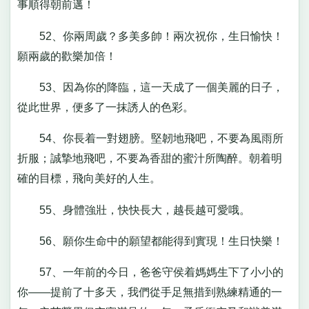
事順得朝前邁！
52、你兩周歲？多美多帥！兩次祝你，生日愉快！
願兩歲的歡樂加倍！
53、因為你的降臨，這一天成了一個美麗的日子，
從此世界，便多了一抹誘人的色彩。
54、你長着一對翅膀。堅韌地飛吧，不要為風雨所
折服；誠摯地飛吧，不要為香甜的蜜汁所陶醉。朝着明
確的目標，飛向美好的人生。
55、身體強壯，快快長大，越長越可愛哦。
56、願你生命中的願望都能得到實現！生日快樂！
57、一年前的今日，爸爸守侯着媽媽生下了小小的
你——提前了十多天，我們從手足無措到熟練精通的一