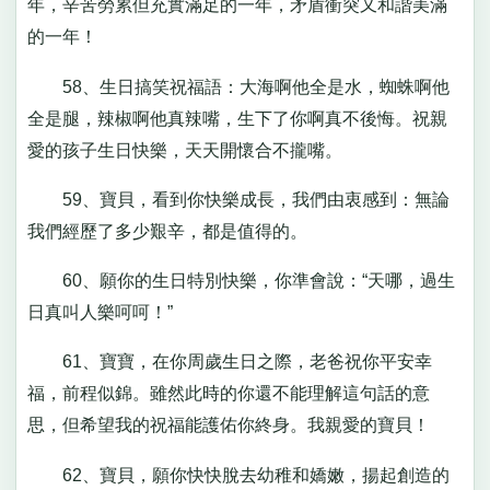
年，辛苦勞累但充實滿足的一年，矛盾衝突又和諧美滿
的一年！
58、生日搞笑祝福語：大海啊他全是水，蜘蛛啊他
全是腿，辣椒啊他真辣嘴，生下了你啊真不後悔。祝親
愛的孩子生日快樂，天天開懷合不攏嘴。
59、寶貝，看到你快樂成長，我們由衷感到：無論
我們經歷了多少艱辛，都是值得的。
60、願你的生日特別快樂，你準會說：“天哪，過生
日真叫人樂呵呵！”
61、寶寶，在你周歲生日之際，老爸祝你平安幸
福，前程似錦。雖然此時的你還不能理解這句話的意
思，但希望我的祝福能護佑你終身。我親愛的寶貝！
62、寶貝，願你快快脫去幼稚和嬌嫩，揚起創造的