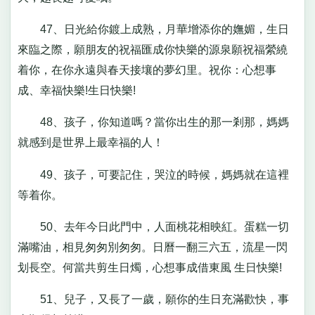
47、日光給你鍍上成熟，月華增添你的嫵媚，生日
來臨之際，願朋友的祝福匯成你快樂的源泉願祝福縈繞
着你，在你永遠與春天接壤的夢幻里。祝你：心想事
成、幸福快樂!生日快樂!
48、孩子，你知道嗎？當你出生的那一剎那，媽媽
就感到是世界上最幸福的人！
49、孩子，可要記住，哭泣的時候，媽媽就在這裡
等着你。
50、去年今日此門中，人面桃花相映紅。蛋糕一切
滿嘴油，相見匆匆別匆匆。日曆一翻三六五，流星一閃
划長空。何當共剪生日燭，心想事成借東風 生日快樂!
51、兒子，又長了一歲，願你的生日充滿歡快，事