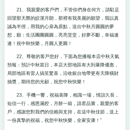
21、我親愛的客戶們，不管你們身在何方，請駐足
回望那天際的皎潔月朗，那裡有我美麗的願望，我以真
誠為半徑，用我的心扉為原點，送出中秋月圓圓的夢
想，願：生活團團圓圓，亮亮堂堂，好夢不斷，幸福連
連！祝中秋快樂，月圓人更圓！
22、尊敬的客戶您好，下面為您播報本店中秋天氣
預報：預計中秋當日，本店大部地區有大到暴降優惠，
局部地區有雷人搞笑驚喜，沿收銀台地帶更有天降橫財
抽獎，期待您的光顧，祝您中秋快樂！
23、手機一響，祝福喜降，相識一場，情誼久長，
短信一行，感恩滿腔，月餅一箱，請君品嘗，親愛的客
戶，感謝您對我們的信賴與支持，在這中秋佳節，送上
一份真摯的祝福，祝您中秋快樂，全家安康！"