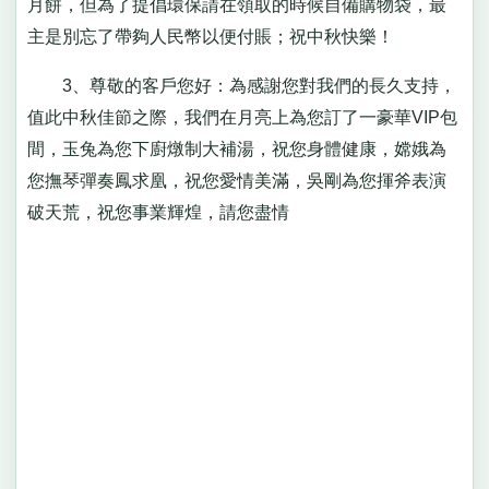
月餅，但為了提倡環保請在領取的時候自備購物袋，最
主是別忘了帶夠人民幣以便付賬；祝中秋快樂！
3、尊敬的客戶您好：為感謝您對我們的長久支持，
值此中秋佳節之際，我們在月亮上為您訂了一豪華VIP包
間，玉兔為您下廚燉制大補湯，祝您身體健康，嫦娥為
您撫琴彈奏鳳求凰，祝您愛情美滿，吳剛為您揮斧表演
破天荒，祝您事業輝煌，請您盡情