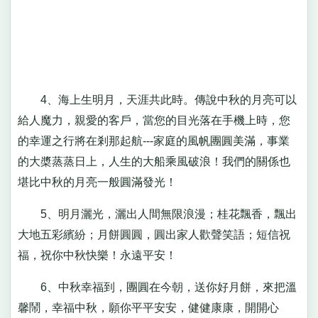
4、海上生明月，天涯共此時。傳說中秋的月亮可以
給人魔力，親愛的客戶，當您的目光落在手機上時，您
的幸運之行將在剎那起航---家庭的風帆團圓美滿，事業
的大槳蒸蒸日上，人生的大船乘風破浪！我們的關係也
堪比中秋的月亮一般圓滿發光！
5、明月灑光，灑出人間無限浪漫；桂花飄香，飄出
大地五彩繽紛；月餅圓圓，圓出家人歡聲笑語；短信祝
福，祝你中秋快樂！永遠平安！
6、中秋幸福到，團圓在今朝，送你好月餅，來把溫
馨鬧，幸福中秋，願你平平安安，健健康康，開開心