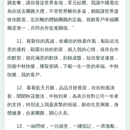
圓套餐，讓你發送世界各地，零元結費。我讓中國電信
為你送去團圓大禮，不管世界離你多遠，都能讓世界盡
收你眼底，近距離的體驗團圓的定義。祝願客戶幸福團
圓是第一，共同合作促進關係。"
11、複製你的真誠，收藏你的執着作風，黏貼在生
意的過程，顯露出你的初衷，插入我的心情，保存合作
的默契，彼此滿意的歡快，刻錄成盤，短信發送連接，
回復中秋快樂，獲取密碼，下載一生一世的幸福。中秋
快樂，我的客戶。
12、看看藍天月圓，品品月餅香甜，吹吹秋風清
新，聞聞秋花雅淡，中秋到來，為表示你對公司一年來
的支持，特別送上我最真摯的祝福，願你生意興隆，身
體健康，合家團圓，開心久長。
13、一絲問候，一分謝意，一縷惦記，一席激勵，