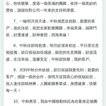
心，快快樂樂，度過一個美滿的團圓，收得一個美妙的
豐收，謝謝你對公司一年來的支持和厚愛。
7、一輪明月掛天邊，中秋感恩送祝願，親愛的客
戶，值此佳節，祝您全家歡樂團圓，幸福美滿，福降門
前，好運連連，財神眷戀，四海來緣！
8、中秋佳節情愈濃，明月皎潔表初忠，平日里生意
相提攜，節日祝福加倍感謝，願您的生意興隆，財源茂
盛，生活幸福，溫馨安定，中秋節快樂，我的客戶。
9、月到中秋分外妖嬈，節日祝福我要先到；親愛的
客戶，感謝一路的合作，借明月送我衷心的祝福給您，
祝人逢佳節精神爽，人團家圓事業成，身體健康，快樂
每一天！
10、中秋將至，我命中國移動特此為你量身定做團