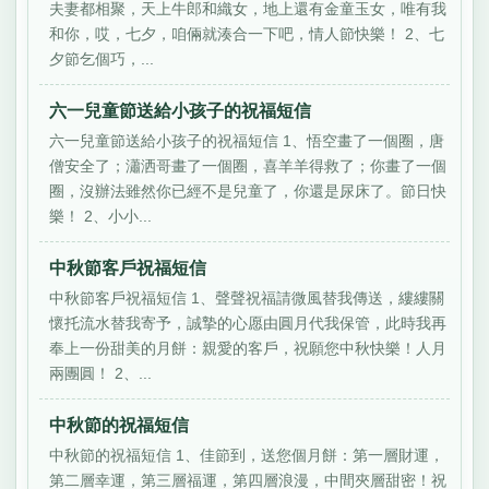
夫妻都相聚，天上牛郎和織女，地上還有金童玉女，唯有我
和你，哎，七夕，咱倆就湊合一下吧，情人節快樂！ 2、七
夕節乞個巧，...
六一兒童節送給小孩子的祝福短信
六一兒童節送給小孩子的祝福短信 1、悟空畫了一個圈，唐
僧安全了；瀟洒哥畫了一個圈，喜羊羊得救了；你畫了一個
圈，沒辦法雖然你已經不是兒童了，你還是尿床了。節日快
樂！ 2、小小...
中秋節客戶祝福短信
中秋節客戶祝福短信 1、聲聲祝福請微風替我傳送，縷縷關
懷托流水替我寄予，誠摯的心愿由圓月代我保管，此時我再
奉上一份甜美的月餅：親愛的客戶，祝願您中秋快樂！人月
兩團圓！ 2、...
中秋節的祝福短信
中秋節的祝福短信 1、佳節到，送您個月餅：第一層財運，
第二層幸運，第三層福運，第四層浪漫，中間夾層甜密！祝