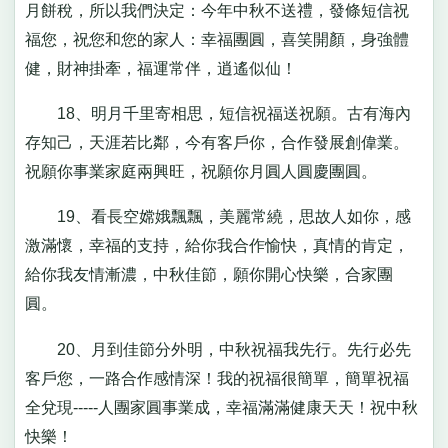
月餅稅，所以我們決定：今年中秋不送禮，發條短信祝
福您，祝您和您的家人：幸福團圓，喜笑開顏，身強體
健，財神掛牽，福運常伴，逍遙似仙！
18、明月千里寄相思，短信祝福送祝願。古有海內
存知己，天涯若比鄰，今有客戶你，合作發展創偉業。
祝願你事業家庭兩興旺，祝願你月圓人圓慶團圓。
19、看長空嫦娥飄飄，美麗常繞，思故人如你，感
激滿懷，幸福的支持，給你我合作愉快，真情的肯定，
給你我友情漸濃，中秋佳節，願你開心快樂，合家團
圓。
20、月到佳節分外明，中秋祝福我先行。先行必先
客戶您，一路合作感情深！我的祝福很簡單，簡單祝福
全兌現-----人團家圓事業成，幸福滿滿健康天天！祝中秋
快樂！