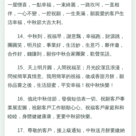
一屋愜喜，一點幸福，一束綺麗，一路坎坷，一直相
伴，一心不變，一腔祝願，一生美滿，願親愛的客戶生
活幸福，中秋節大吉大利。
14、中秋到，祝福早，謝意飄，幸福跑，財源跳，
團圓笑，明月皎，事業好，生活妙，生意巧，夥伴邀，
合作好，錢賺到，願你中秋合家團聚，歡聲笑語。
15、天上明月圓，人間祝福至；月光皎潔且浪漫，
問候簡單真情意。我用簡單的祝福，做成香甜月餅，願
你品嘗之後，生活甜蜜，平安幸福！祝中秋快樂！
16、值此中秋佳節，發個短信表一切。祝願客戶事
業展宏圖，祝願客戶工作順順心心。祝福客戶家庭和和
睦睦，身體健健康康，更要中秋節快樂。
17、尊敬的客戶，接上級通知，中秋送月餅要繳納