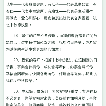
花生——代表身體健康，有瓜子——代表萬事如意，有
杏仁——代表幸福濃厚，有糖塊——代表是生活甜蜜，
再做皮：愛心和關心，用皮包裹餡就代表合家團圓，祝
您中秋節快樂！
28、繁忙的時光不會停歇，而我們總會需要時間放
鬆自己，借中秋佳節來臨之際，祝您節日快樂，更希望
您以後的生活事業更加順心如意！
29、親愛的客戶：根據中秋特別法，在這團圓的日
子裡，事業會伴着你，成功會等着你，鈔票會尋找你，
幸福會陪着你，快樂會走向你，好運會靠近你，我要祝
福你：中秋快樂。"
30、中秋節，快來到，問候祝福很重要，客戶你我
不必客套，願望祝福當來告，美好前程如明月皓，事業
順利儘是道，無限商機一起造，共祝我們合作更周到。