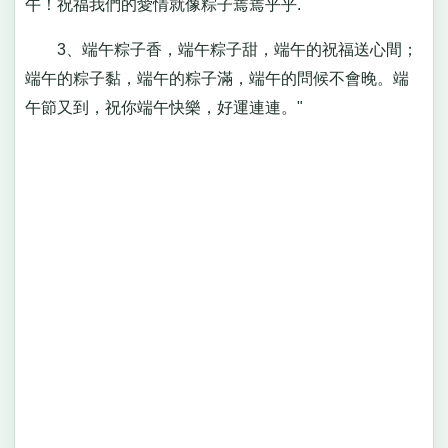
午！祝福我們的愛情就像粽子蔫蔫乎乎.
3、端午粽子香，端午粽子甜，端午的祝福送心間；
端午的粽子黏，端午的粽子滿，端午的問候不會晚。端
午節又到，祝你端午快樂，好運連連。"