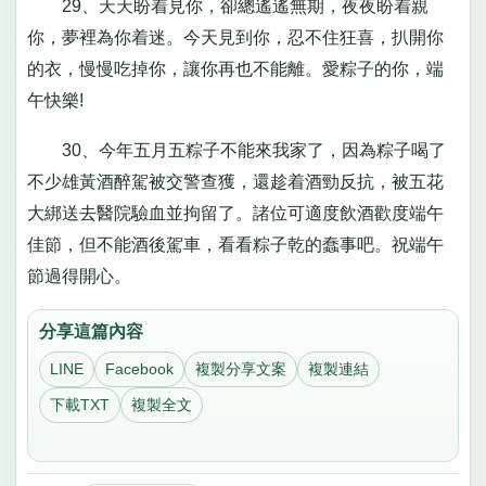
29、天天盼着見你，卻總遙遙無期，夜夜盼着親
你，夢裡為你着迷。今天見到你，忍不住狂喜，扒開你
的衣，慢慢吃掉你，讓你再也不能離。愛粽子的你，端
午快樂!
30、今年五月五粽子不能來我家了，因為粽子喝了
不少雄黃酒醉駕被交警查獲，還趁着酒勁反抗，被五花
大綁送去醫院驗血並拘留了。諸位可適度飲酒歡度端午
佳節，但不能酒後駕車，看看粽子乾的蠢事吧。祝端午
節過得開心。
分享這篇內容
LINE
Facebook
複製分享文案
複製連結
下載TXT
複製全文