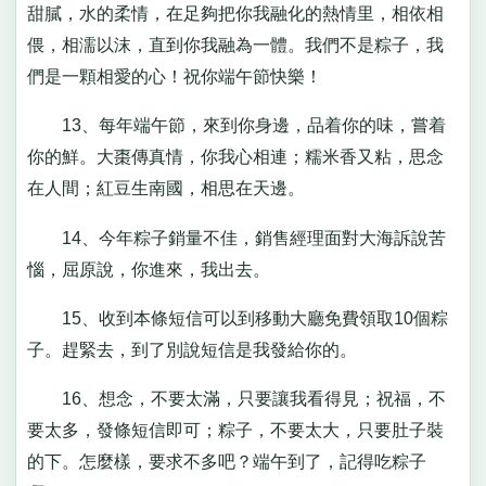
甜膩，水的柔情，在足夠把你我融化的熱情里，相依相
偎，相濡以沫，直到你我融為一體。我們不是粽子，我
們是一顆相愛的心！祝你端午節快樂！
13、每年端午節，來到你身邊，品着你的味，嘗着
你的鮮。大棗傳真情，你我心相連；糯米香又粘，思念
在人間；紅豆生南國，相思在天邊。
14、今年粽子銷量不佳，銷售經理面對大海訴說苦
惱，屈原說，你進來，我出去。
15、收到本條短信可以到移動大廳免費領取10個粽
子。趕緊去，到了別說短信是我發給你的。
16、想念，不要太滿，只要讓我看得見；祝福，不
要太多，發條短信即可；粽子，不要太大，只要肚子裝
的下。怎麼樣，要求不多吧？端午到了，記得吃粽子