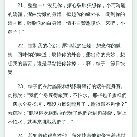
21、整整一年沒見你，撕心裂肺狂想你，小巧玲瓏
的嬌軀，潔白滑嫩的身體，撩起你的綠外衣，聞到你的
清香氣，輕吻你的白身體，情不自禁想咬你，來吧，小
粽子！"
22、控制我的心跳，壓抑我的狂燥，想念你的微
笑，回味你的味道，脫掉你的外套，露出你的美妙，想
想我的需要，還是早點把你幹掉……啊，粽子，節日快
樂！
23、粽子們在討論跟糕點隊將舉行的端午龍舟賽。
肉粽說：“我們全身裹得嚴實，不怕水。那些包子蛋糕們
一遇水全身松垮，都沒力氣划龍舟了，輸得還不夠慘？”
素粽說：“聽說這次糕點店配發了他們密封包裝袋，穿上
不怕水，就再來挑戰我們了。”
24、我知道你很喜歡他，每次捧着他都像捧着稀世