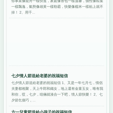
你事業像龍舟一樣快進，家庭像香包一樣溫馨，個性像粽葉
一樣飄逸，氣勢像雄黃一樣勁霸，快樂像糯米一樣粘上就不
掉！ 2、用千...
七夕情人節送給老婆的祝福短信
七夕情人節送給老婆的祝福短信 1、又是一年七月七，情侶
夫妻都相聚，天上牛郎和織女，地上還有金童玉女，唯有我
和你，哎，七夕，咱倆就湊合一下吧，情人節快樂！ 2、七
夕節乞個巧，...
六一兒童節送給小孩子的祝福短信