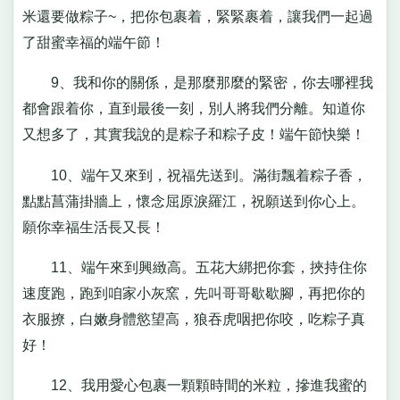
米還要做粽子~，把你包裹着，緊緊裹着，讓我們一起過
了甜蜜幸福的端午節！
9、我和你的關係，是那麼那麼的緊密，你去哪裡我
都會跟着你，直到最後一刻，別人將我們分離。知道你
又想多了，其實我說的是粽子和粽子皮！端午節快樂！
10、端午又來到，祝福先送到。滿街飄着粽子香，
點點菖蒲掛牆上，懷念屈原淚羅江，祝願送到你心上。
願你幸福生活長又長！
11、端午來到興緻高。五花大綁把你套，挾持住你
速度跑，跑到咱家小灰窯，先叫哥哥歇歇腳，再把你的
衣服撩，白嫩身體慾望高，狼吞虎咽把你咬，吃粽子真
好！
12、我用愛心包裹一顆顆時間的米粒，摻進我蜜的