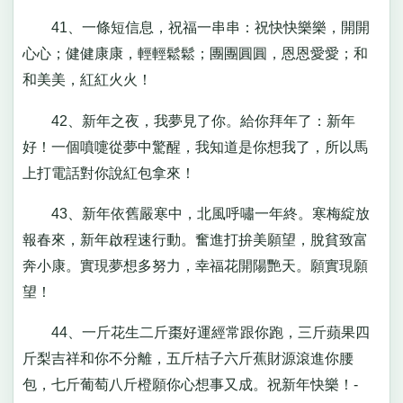
41、一條短信息，祝福一串串：祝快快樂樂，開開
心心；健健康康，輕輕鬆鬆；團團圓圓，恩恩愛愛；和
和美美，紅紅火火！
42、新年之夜，我夢見了你。給你拜年了：新年
好！一個噴嚏從夢中驚醒，我知道是你想我了，所以馬
上打電話對你說紅包拿來！
43、新年依舊嚴寒中，北風呼嘯一年終。寒梅綻放
報春來，新年啟程速行動。奮進打拚美願望，脫貧致富
奔小康。實現夢想多努力，幸福花開陽艷天。願實現願
望！
44、一斤花生二斤棗好運經常跟你跑，三斤蘋果四
斤梨吉祥和你不分離，五斤桔子六斤蕉財源滾進你腰
包，七斤葡萄八斤橙願你心想事又成。祝新年快樂！-