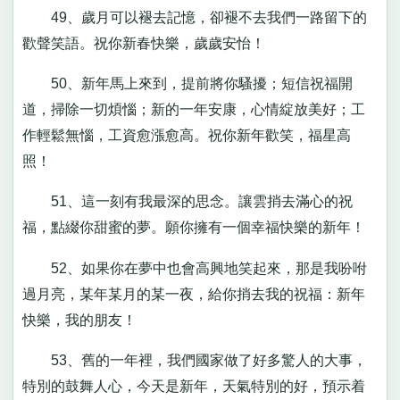
49、歲月可以褪去記憶，卻褪不去我們一路留下的
歡聲笑語。祝你新春快樂，歲歲安怡！
50、新年馬上來到，提前將你騷擾；短信祝福開
道，掃除一切煩惱；新的一年安康，心情綻放美好；工
作輕鬆無惱，工資愈漲愈高。祝你新年歡笑，福星高
照！
51、這一刻有我最深的思念。讓雲捎去滿心的祝
福，點綴你甜蜜的夢。願你擁有一個幸福快樂的新年！
52、如果你在夢中也會高興地笑起來，那是我吩咐
過月亮，某年某月的某一夜，給你捎去我的祝福：新年
快樂，我的朋友！
53、舊的一年裡，我們國家做了好多驚人的大事，
特別的鼓舞人心，今天是新年，天氣特別的好，預示着