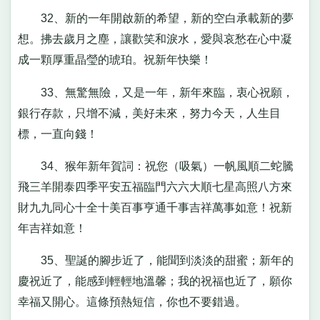
32、新的一年開啟新的希望，新的空白承載新的夢
想。拂去歲月之塵，讓歡笑和淚水，愛與哀愁在心中凝
成一顆厚重晶瑩的琥珀。祝新年快樂！
33、無驚無險，又是一年，新年來臨，衷心祝願，
銀行存款，只增不減，美好未來，努力今天，人生目
標，一直向錢！
34、猴年新年賀詞：祝您（吸氣）一帆風順二蛇騰
飛三羊開泰四季平安五福臨門六六大順七星高照八方來
財九九同心十全十美百事亨通千事吉祥萬事如意！祝新
年吉祥如意！
35、聖誕的腳步近了，能聞到淡淡的甜蜜；新年的
慶祝近了，能感到輕輕地溫馨；我的祝福也近了，願你
幸福又開心。這條預熱短信，你也不要錯過。