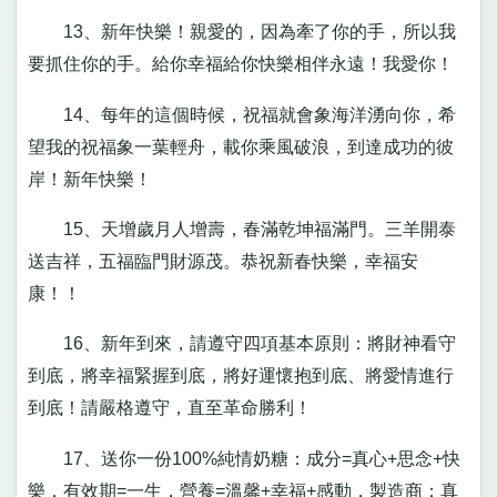
13、新年快樂！親愛的，因為牽了你的手，所以我
要抓住你的手。給你幸福給你快樂相伴永遠！我愛你！
14、每年的這個時候，祝福就會象海洋湧向你，希
望我的祝福象一葉輕舟，載你乘風破浪，到達成功的彼
岸！新年快樂！
15、天增歲月人增壽，春滿乾坤福滿門。三羊開泰
送吉祥，五福臨門財源茂。恭祝新春快樂，幸福安
康！！
16、新年到來，請遵守四項基本原則：將財神看守
到底，將幸福緊握到底，將好運懷抱到底、將愛情進行
到底！請嚴格遵守，直至革命勝利！
17、送你一份100%純情奶糖：成分=真心+思念+快
樂，有效期=一生，營養=溫馨+幸福+感動，製造商：真