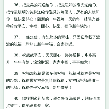
36、把最美的花送給你，把最暖和的陽光送給你。
把你最燦爛的笑臉送給你遇見的每個人，所有的人就和
你一樣快樂開心！願新的一年裡每一天的每一縷陽光都
帶給你平安、幸福、開心、快樂。祝你新年快樂！
37、一條短信，有如此多的牽挂，只因它承載了濃
濃的祝福。願好友新年幸福，合家歡樂。
38、祝歲歲平安，天天開心；路路通暢，步步高
升；年年有餘，滾滾財源；家家幸福，事事如意！
39、祝福加祝福是很多個祝福，祝福減祝福是祝福
的起點，祝福乘祝福是無限個祝福，祝福除祝福是唯一
的祝福，祝福你平安幸福，新年快樂！
40、繼往開來迎新歲，舉金杯春滿萬戶，與時俱進
賀豐年，傳笑語喜盈千家。