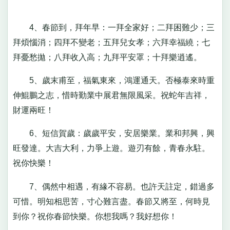
4、春節到，拜年早：一拜全家好；二拜困難少；三
拜煩惱消；四拜不變老；五拜兒女孝；六拜幸福繞；七
拜憂愁拋；八拜收入高；九拜平安罩；十拜樂逍遙。
5、歲末甫至，福氣東來，鴻運通天。否極泰來時重
伸鯤鵬之志，惜時勤業中展君無限風采。祝蛇年吉祥，
財運兩旺！
6、短信賀歲：歲歲平安，安居樂業。業和邦興，興
旺發達。大吉大利，力爭上遊。遊刃有餘，青春永駐。
祝你快樂！
7、偶然中相遇，有緣不容易。也許天註定，錯過多
可惜。明知相思苦，寸心難言盡。春節又將至，何時見
到你？祝你春節快樂。你想我嗎？我好想你！