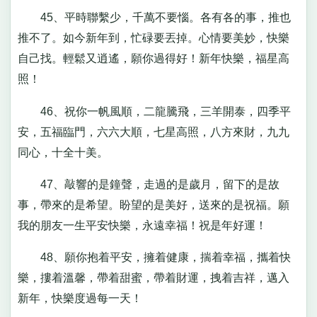
45、平時聯繫少，千萬不要惱。各有各的事，推也
推不了。如今新年到，忙碌要丟掉。心情要美妙，快樂
自己找。輕鬆又逍遙，願你過得好！新年快樂，福星高
照！
46、祝你一帆風順，二龍騰飛，三羊開泰，四季平
安，五福臨門，六六大順，七星高照，八方來財，九九
同心，十全十美。
47、敲響的是鐘聲，走過的是歲月，留下的是故
事，帶來的是希望。盼望的是美好，送來的是祝福。願
我的朋友一生平安快樂，永遠幸福！祝是年好運！
48、願你抱着平安，擁着健康，揣着幸福，攜着快
樂，摟着溫馨，帶着甜蜜，帶着財運，拽着吉祥，邁入
新年，快樂度過每一天！