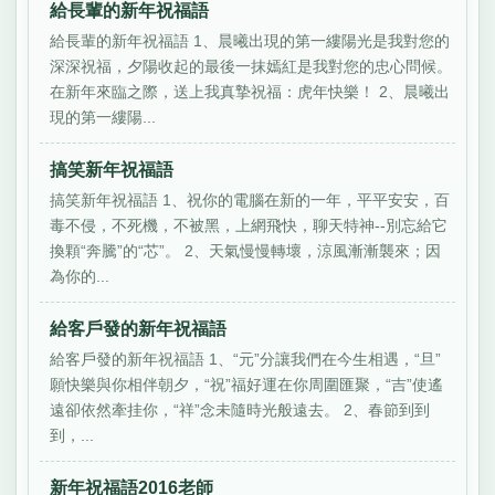
給長輩的新年祝福語
給長輩的新年祝福語 1、晨曦出現的第一縷陽光是我對您的
深深祝福，夕陽收起的最後一抹嫣紅是我對您的忠心問候。
在新年來臨之際，送上我真摯祝福：虎年快樂！ 2、晨曦出
現的第一縷陽...
搞笑新年祝福語
搞笑新年祝福語 1、祝你的電腦在新的一年，平平安安，百
毒不侵，不死機，不被黑，上網飛快，聊天特神--別忘給它
換顆“奔騰”的“芯”。 2、天氣慢慢轉壞，涼風漸漸襲來；因
為你的...
給客戶發的新年祝福語
給客戶發的新年祝福語 1、“元”分讓我們在今生相遇，“旦”
願快樂與你相伴朝夕，“祝”福好運在你周圍匯聚，“吉”使遙
遠卻依然牽挂你，“祥”念未隨時光般遠去。 2、春節到到
到，...
新年祝福語2016老師