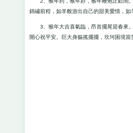
2、猴年到，猴年好，猴年鞭炮正歡鬧。
錦繡前程，如羊般游出自己的甜美愛情，如
3、猴年大吉喜氣臨，昂首擺尾迎春來。
開心祝平安。巨大身軀搖擺擺，坎坷困境當