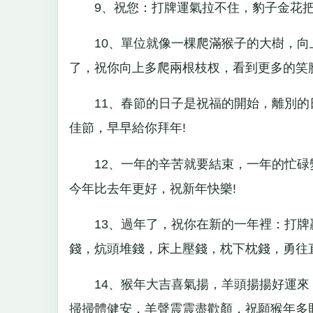
9、祝您：打牌運氣拉不住，豹子金花把
10、單位就像一棵爬滿猴子的大樹，向
了，祝你向上多爬兩根枝杈，看到更多的笑
11、春節的日子是祝福的開始，離別的日
佳節，早早給你拜年!
12、一年的辛苦就要結束，一年的忙碌變
今年比去年更好，祝新年快樂!
13、過年了，祝你在新的一年裡：打牌
錢，炕頭堆錢，床上壓錢，枕下枕錢，勇往
14、猴年大吉喜氣揚，羊頭揚揚好運來
掃掃體健安，羊聲震震盡歡顏，祝願猴年多