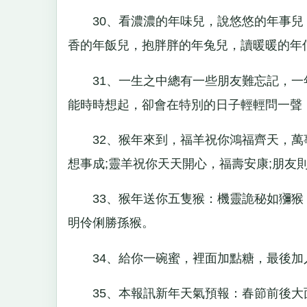
30、看濃濃的年味兒，說悠悠的年事兒
香的年飯兒，抱胖胖的年兔兒，讀暖暖的年信
31、一生之中總有一些朋友難忘記，一
能時時想起，卻會在特別的日子輕輕問一聲
32、猴年來到，福羊祝你鴻福齊天，萬事
想事成;靈羊祝你天天開心，福壽安康;朋友
33、猴年送你五隻猴：機靈詭秘如獼猴
明伶俐勝孫猴。
34、給你一碗蜜，裡面加點糖，最後加入
35、本報訊新年天氣預報：春節前後大