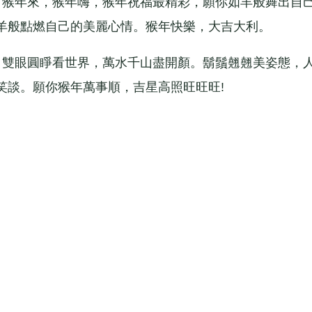
猴年來，猴年嗨，猴年祝福最精彩，願你如羊般舞出自
羊般點燃自己的美麗心情。猴年快樂，大吉大利。
雙眼圓睜看世界，萬水千山盡開顏。鬍鬚翹翹美姿態，
笑談。願你猴年萬事順，吉星高照旺旺旺!