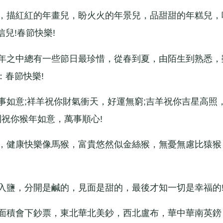
，描紅紅的年畫兒，盼火火的年景兒，品甜甜的年糕兒，
兒!春節快樂!
年之中總有一些節日最珍惜，從春到夏，由陌生到熟悉，
：春節快樂!
如意;祥羊祝你財氣衝天，好運無窮;吉羊祝你吉星高照
則祝你猴年如意，萬事順心!
，健康快樂像馬猴，富貴悠然似金絲猴，無憂無慮比猿猴
鹽，分開是鹹的，見面是甜的，最後才知一切是幸福的
面積會下鈔票，東北華北美鈔，西北盧布，華中華南英鎊