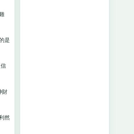
雞
的是
短信
神財
利然