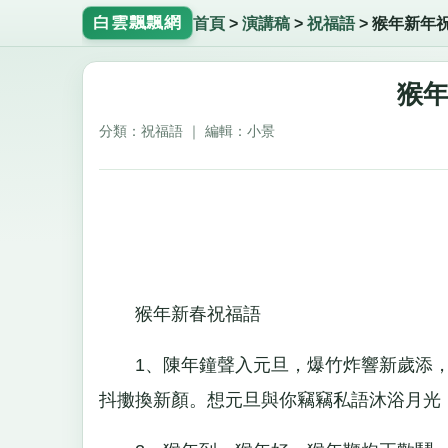
白雲飄飄網
首頁
>
演講稿
>
祝福語
>
猴年新年
猴
分類：祝福語 ｜ 編輯：小景
猴年新春祝福語
1、陳年鐘聲入元旦，爆竹炸響新歲添，
抖擻換新顏。想元旦與你竊竊私語沐浴月光