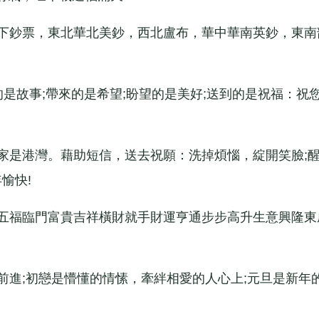
下鈔票，東北華北美鈔，西北盧布，華中華南英鈔，東南
是故事;帶來的是希望;盼望的是美好;送到的是祝福：祝
是港灣。藉助短信，送去祝願：洗掉煩惱，綻開笑臉;
愉快!
五福臨門富貴吉祥橫財就手財運亨通步步高升生意興隆東
進;初戀是懵懂的情愫，牽絆相愛的人心上;元旦是新年