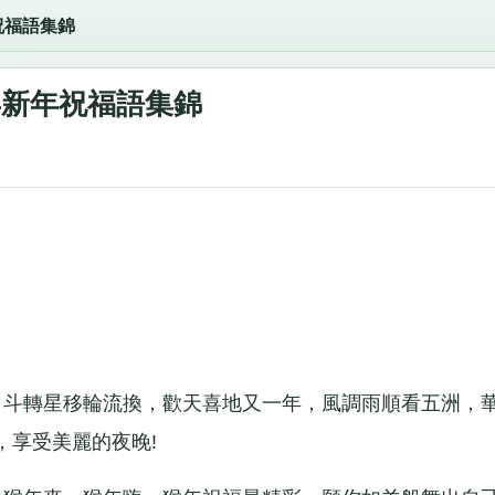
祝福語集錦
年新年祝福語集錦
斗轉星移輪流換，歡天喜地又一年，風調雨順看五洲，
，享受美麗的夜晚!