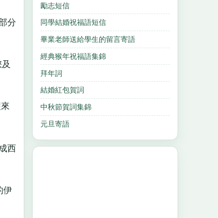
勵志短信
部分
同學結婚祝福語短信
畢業老師送給學生的留言寄語
經典猴年祝福語集錦
您及
拜年詞
結婚紅包賀詞
醒來
中秋節賀詞集錦
元旦寄語
成西
的伊