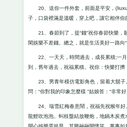
20、送你一件外套，前面是平安，(liux
子，口袋裡滿是溫暖，穿上吧，讓它相伴你的
21、春節到了，提“錢”祝你春節快樂，
閑娛樂不差錢。總之，就是生活美好一路向“錢
22、一天天，時間過去，成長累積;一月
到，舊年過去，祝福累積。祝你：快樂打擠
23、男青年模仿電影角色，留着大鬍子
問：“你對我的印象怎麼樣 ”姑娘答：“非常
24、瑞雪紅梅春意鬧，祝福先祝猴年好
龍鯉吹泡泡。虯枝盤結放鞭炮，地鍋木炭煮
開心娛樂需趁早。其樂融融開懷笑，萬事如