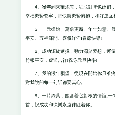
4、猴年到來鞭炮鬧，紅妝對聯也嬌俏，
幸福緊緊套牢，把快樂緊緊擁抱，和好運互
5、一元復始、萬象更新、年年如意、歲
平安、五福滿門、喜氣洋洋!春節快樂!
6、成功源於選擇，動力源於夢想，運氣
竹報平安，虎送吉祥!祝你元旦快樂!
7、我的猴年願望：從現在開始你只准疼
對我說的每一句話都要真心。
8、一片綠葉，飽含着它對根的情誼;一句
首，祝成功和快樂永遠伴隨着你。