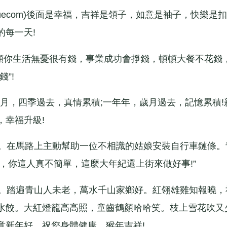
uecom)後面是幸福，吉祥是領子，如意是袖子，快樂是扣
每一天!
願你生活無憂很有錢，事業成功會掙錢，頓頓大餐不花錢
”!
月，四季過去，真情累積;一年年，歲月過去，記憶累積!
，幸福升級!
。在馬路上主動幫助一位不相識的姑娘安裝自行車鏈條。
好，你這人真不簡單，這麼大年紀還上街來做好事!”
。踏遍青山人未老，萬水千山家鄉好。紅翎雄雞知報曉，
水餃。大紅燈籠高高照，童齒鶴顏哈哈笑。枝上雪花吹又
意新年好。祝您身體健康，猴年吉祥!