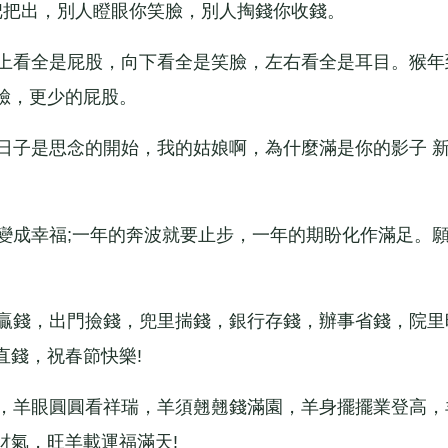
把出，別人瞪眼你笑臉，別人掏錢你收錢。
上看全是屁股，向下看全是笑臉，左右看全是耳目。猴年
臉，更少的屁股。
子是思念的開始，我的姑娘啊，為什麼滿是你的影子 
成幸福;一年的奔波就要止步，一年的期盼化作滿足。
贏錢，出門撿錢，兜里揣錢，銀行存錢，辦事省錢，院里
直錢，祝春節快樂!
，羊眼圓圓看祥瑞，羊須翹翹錢滿園，羊身擺擺業登高，
財氣，旺羊載運福滿天!