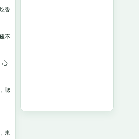
吃香
雖不
，心
，聰
!
，東