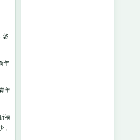
，悠
新年
青年
祈福
少，