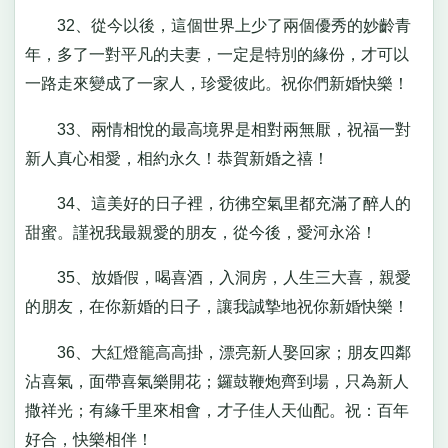
32、從今以後，這個世界上少了兩個優秀的妙齡青
年，多了一對平凡的夫妻，一定是特別的緣份，才可以
一路走來變成了一家人，珍愛彼此。祝你們新婚快樂！
33、兩情相悅的最高境界是相對兩無厭，祝福一對
新人真心相愛，相約永久！恭賀新婚之禧！
34、這美好的日子裡，彷彿空氣里都充滿了醉人的
甜蜜。謹祝我最親愛的朋友，從今後，愛河永浴！
35、放婚假，喝喜酒，入洞房，人生三大喜，親愛
的朋友，在你新婚的日子，讓我誠摯地祝你新婚快樂！
36、大紅燈籠高高掛，漂亮新人娶回家；朋友四鄰
沾喜氣，面帶喜氣樂開花；鑼鼓鞭炮齊到場，只為新人
撒祥光；有緣千里來相會，才子佳人天仙配。祝：百年
好合，快樂相伴！