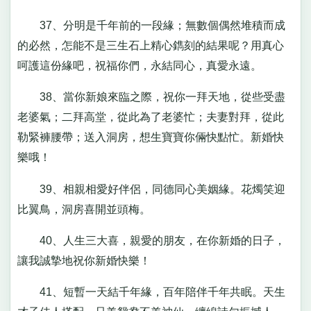
37、分明是千年前的一段緣；無數個偶然堆積而成
的必然，怎能不是三生石上精心鐫刻的結果呢？用真心
呵護這份緣吧，祝福你們，永結同心，真愛永遠。
38、當你新娘來臨之際，祝你一拜天地，從些受盡
老婆氣；二拜高堂，從此為了老婆忙；夫妻對拜，從此
勒緊褲腰帶；送入洞房，想生寶寶你倆快點忙。新婚快
樂哦！
39、相親相愛好伴侶，同德同心美姻緣。花燭笑迎
比翼鳥，洞房喜開並頭梅。
40、人生三大喜，親愛的朋友，在你新婚的日子，
讓我誠摯地祝你新婚快樂！
41、短暫一天結千年緣，百年陪伴千年共眠。天生