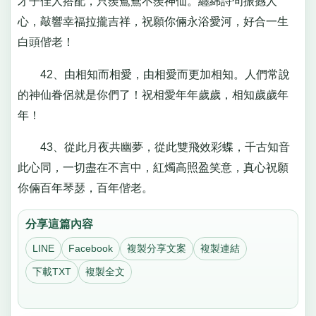
才子佳人搭配，只羨鴛鴦不羨神仙。纏綿詩句振撼人
心，敲響幸福拉攏吉祥，祝願你倆永浴愛河，好合一生
白頭偕老！
42、由相知而相愛，由相愛而更加相知。人們常說
的神仙眷侶就是你們了！祝相愛年年歲歲，相知歲歲年
年！
43、從此月夜共幽夢，從此雙飛效彩蝶，千古知音
此心同，一切盡在不言中，紅燭高照盈笑意，真心祝願
你倆百年琴瑟，百年偕老。
分享這篇內容
LINE
Facebook
複製分享文案
複製連結
下載TXT
複製全文