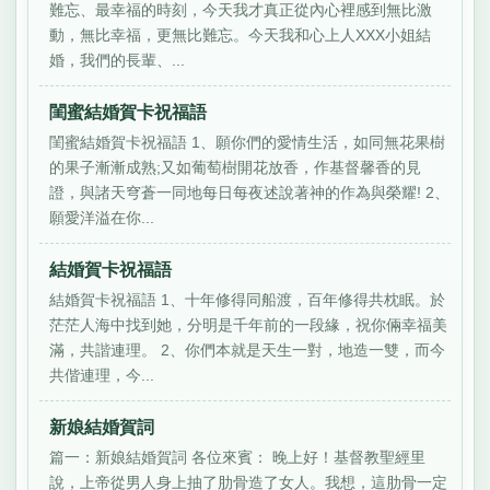
難忘、最幸福的時刻，今天我才真正從內心裡感到無比激
動，無比幸福，更無比難忘。今天我和心上人XXX小姐結
婚，我們的長輩、...
閨蜜結婚賀卡祝福語
閨蜜結婚賀卡祝福語 1、願你們的愛情生活，如同無花果樹
的果子漸漸成熟;又如葡萄樹開花放香，作基督馨香的見
證，與諸天穹蒼一同地每日每夜述說著神的作為與榮耀! 2、
願愛洋溢在你...
結婚賀卡祝福語
結婚賀卡祝福語 1、十年修得同船渡，百年修得共枕眠。於
茫茫人海中找到她，分明是千年前的一段緣，祝你倆幸福美
滿，共諧連理。 2、你們本就是天生一對，地造一雙，而今
共偕連理，今...
新娘結婚賀詞
篇一：新娘結婚賀詞 各位來賓： 晚上好！基督教聖經里
說，上帝從男人身上抽了肋骨造了女人。我想，這肋骨一定