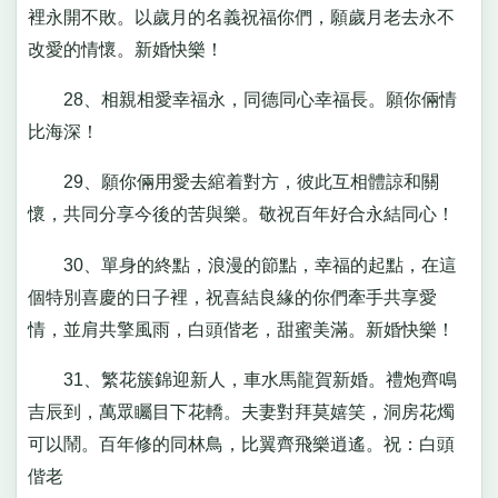
裡永開不敗。以歲月的名義祝福你們，願歲月老去永不
改愛的情懷。新婚快樂！
28、相親相愛幸福永，同德同心幸福長。願你倆情
比海深！
29、願你倆用愛去綰着對方，彼此互相體諒和關
懷，共同分享今後的苦與樂。敬祝百年好合永結同心！
30、單身的終點，浪漫的節點，幸福的起點，在這
個特別喜慶的日子裡，祝喜結良緣的你們牽手共享愛
情，並肩共擎風雨，白頭偕老，甜蜜美滿。新婚快樂！
31、繁花簇錦迎新人，車水馬龍賀新婚。禮炮齊鳴
吉辰到，萬眾矚目下花轎。夫妻對拜莫嬉笑，洞房花燭
可以鬧。百年修的同林鳥，比翼齊飛樂逍遙。祝：白頭
偕老