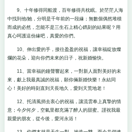
9、十年修得同船渡，百年修得共枕眠。於茫茫人海
中找到他/她，分明是千年前的一段緣；無數個偶然堆積
而成的必然，怎能不是三生石上精心鐫刻的結果呢？用
真心呵護這份緣吧，真愛的你們。
10、伸出愛的手，接往盈盈的祝福，讓幸福綻放燦
爛的花朵，迎向你們未來的日子，祝新婚愉快。
11、當幸福的鐘聲響起來，一對新人面對美好的未
來，獻上我最真誠的祝福，願你倆新婚快樂！永結同
心！美好的時刻直到天長地久，愛到天荒地老！
12、托清風捎去衷心的祝福，讓流雲奉上真摯的情
意；今夕何夕，空氣里都充滿了醉人的甜蜜。謹祝我最
親愛的朋友，從今後，愛河永浴！
13、你們本就是天生一對，地造一雙，而今共偕連