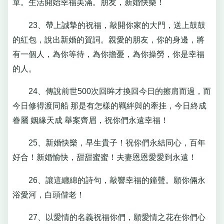
單。生活開始幸福美滿。朋友，新婚快樂！
23、帶上誠摯的祝福，敲開你家的大門，送上鼓鼓
的紅包，說出新婚的賀詞。親愛的朋友，你的身邊，將
有一個人，為你等待，為你擔憂，為你操勞，你是幸福
的人。
24、傳說前世500次回眸才換回今日的擦肩而過，而
今日修得渡同船 那是有怎樣的羈絆與的牽挂，今日終成
眷屬 姻緣天成 舉案齊眉，祝你們永遠幸福！
25、新婚快樂，早生貴子！祝你們永結同心，百年
好合！新婚愉快，甜甜蜜蜜！夫妻恩恩愛愛到永遠！
26、讓這纏綿的詩句，敲響幸福的鐘聲。願你倆永
浴愛河，白頭偕老！
27、以愛情的名義祝福你們，願愛情之花在你們心