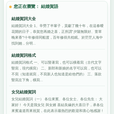
您正在瀏覽： 結婚賀語
結婚賀詞大全
結婚賀詞大全 1、辛勞了半輩子，貢獻了幾十年，在這春曖
花開的日子，恭賀您再婚之喜，正所謂"夕陽無限好、萱草
晚來香"!十年修得同船渡，百年修得共枕眠。於茫茫人海中
找到她，分明...
結婚賀詞格式
結婚賀詞格式 一、可以豎著寫，也可以橫着寫（古代文字
豎寫，現代橫寫） 二、新郎和新娘的名字可以寫，也可以
不寫（知道就寫，不寫新人也知道是給他們的） 三、落款
豎寫左下角，橫寫...
女兒結婚賀詞
女兒結婚賀詞（一） 各位來賓、各位女士、各位先生： 大
家好！ 今天是我女兒 與女婿 喜結良緣的大喜日子，承各位
來賓遠道而來祝賀，在此表示最熱烈的歡迎和衷心地感謝！