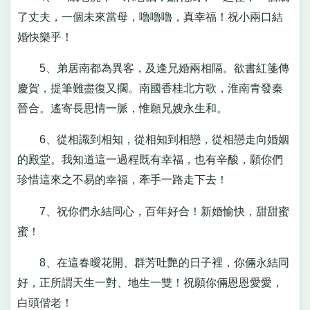
了丈夫，一個未來當母，嚕嚕嚕，真幸福！祝小兩口結
婚快樂乎！
5、弟居南都為異客，及逢兄婚兩相隔。欲書紅箋傳
慶賀，提筆難盡復又擱。南國香桂北方歌，淮南青發秦
晉合。遙寄長思情一脈，惟願兄嫂永生和。
6、從相識到相知，從相知到相戀，從相戀走向婚姻
的殿堂。我知道這一過程既有幸福，也有辛酸，願你們
珍惜這來之不易的幸福，牽手一路走下去！
7、祝你們永結同心，百年好合！新婚愉快，甜甜蜜
蜜！
8、在這春曖花開、群芳吐艷的日子裡，你倆永結同
好，正所謂天生一對、地生一雙！祝願你倆恩恩愛愛，
白頭偕老！