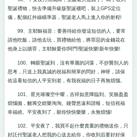
聖誕禮物，快去準備升級版聖誕襪吧，裝上GPS定位
儀，配個紅外線瞄準器，聖誕老人馬上進入你的射程!
99、主耶穌福音：要善待給你發這短信的人，要常
請他吃飯，請他去玩，買禮物給他，將罪惡的金錢花在
他身上以贖罪，主耶穌愛你!阿門!聖誕快樂!新年快樂!
100、轉眼聖誕到，沒有華麗的詞藻，不抄襲別人的
思考，只送上我真誠的祝福和簡單的問好，神呀，請保
佑這看短信的人平安到老，有我祝福的日子再無煩惱。
101、星光璀璨空中耀，吉祥如意降臨到。笑臉盈盈
煩惱拋，觥籌交錯樂淘淘。鐘聲悠遠和諧報，短信祝福
幸福繞。平安夜到了，願你快快樂樂，永無煩惱!
102、平安夜了，我買不起什麼貴重的禮物送你，只
好託付聖誕老人把我的心送去給你，你收到后要好好保