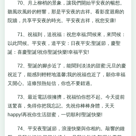
70、月上柳梢的景象，讓我們開始平安夜的暢想。
聽風吹風鈴的輕響，那是平安夜的吉祥。看影度迴廊的
院牆，共享平安夜的時光。平安夜吉祥，祝您安康!
71、祝福到，送祝福：祝您幸福;問候來，來問候：
以此問候。平安夜，道平安：日夜平安;聖誕節，慶聖
誕：喜慶聖誕!祝你聖誕快樂!幸福平安!
72、聖誕的腳步近了，能聞到淡淡的甜蜜;元旦的慶
祝近了，能感到輕輕地溫馨;我的祝福也近了，願你幸福
又開心。這條預熱短信，你也不要錯過。
73、最近電話很擁擠，祝福怕你想不起。今天提前
送驚喜，免得你把我忘記。先祝你棒棒身體，天天
happy!再祝你生活甜蜜，一切順利!聖誕快樂!
74、平安夜聖誕節，浪漫快樂與你相約。敲響的鐘