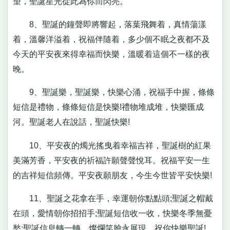
望，聖誕星光從此為你而閃亮。
8、聖誕的鐘聲即將響起，落葉飛舞着，真情蕩漾
着，溫馨洋溢着，祝福伴隨着，多少個不眠之夜都不及
今天的平安夜來得幸福而快樂，溫暖着這個不一樣的夜
晚。
9、聖誕樂，聖誕樂，快樂心涌，祝福手中握，條條
短信是禮物，條條短信是快樂!禮物堆成堆，快樂匯成
河。聖誕老人在說話，聖誕快樂!
10、平安夜的燭光搖曳着幸福吉祥，聖誕樹的紅果
美滿芳香，平安夜的祈福許願聲聲悅耳。祝福平安一生
的吉祥短信頻傳。平安夜願朋友，今生今世皆平安快樂!
11、聖誕之花拿在手，幸運朝你點點頭;聖誕之帽戴
在頭，愛情朝你招招手;聖誕短信收一收，快樂冬季無憂
愁;聖誕信息轉一轉，燦爛笑臉永展現。祝你快樂聖誕!