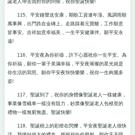
誕老人帶去我對你的問候，祝你聖誕快樂!
115、平安鐘聲送安康，期盼工資連年漲。風調雨順
萬事興，出門跌在金磚上。走路踩着元寶艙，工作順意
皆事安。吉祥如意幸福美，一生平安健康伴。願平安永
遠!
116、平安夜為你祈禱，許下心愿祝你一生平安。為
你祈福，願你一輩子美滿幸福，平安夜璀璨的星光就是
你生活的寫照。願你平安夜快快樂樂，祝你一生絢麗多
姿!
117、聖誕到了，祝你的身體像聖誕老人一樣健康，
事業像雪橇車一樣沒有阻力，鈔票像聖誕老人包袱里的
禮物一樣無窮無盡。聖誕快樂!
118、聖誕樹上的彩燈在閃爍，平安夜聖誕老人很快
活，我備好超大的禮盒，把祝福向你發射。願你天天哼