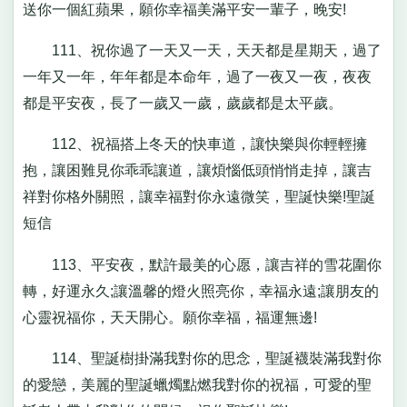
送你一個紅蘋果，願你幸福美滿平安一輩子，晚安!
111、祝你過了一天又一天，天天都是星期天，過了
一年又一年，年年都是本命年，過了一夜又一夜，夜夜
都是平安夜，長了一歲又一歲，歲歲都是太平歲。
112、祝福搭上冬天的快車道，讓快樂與你輕輕擁
抱，讓困難見你乖乖讓道，讓煩惱低頭悄悄走掉，讓吉
祥對你格外關照，讓幸福對你永遠微笑，聖誕快樂!聖誕
短信
113、平安夜，默許最美的心愿，讓吉祥的雪花圍你
轉，好運永久;讓溫馨的燈火照亮你，幸福永遠;讓朋友的
心靈祝福你，天天開心。願你幸福，福運無邊!
114、聖誕樹掛滿我對你的思念，聖誕襪裝滿我對你
的愛戀，美麗的聖誕蠟燭點燃我對你的祝福，可愛的聖