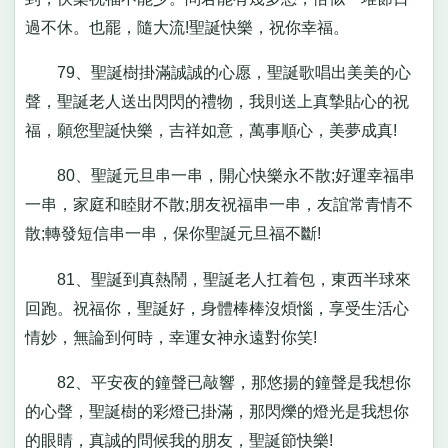
過不休。也罷，隨大流!聖誕快樂，祝你幸福。
79、聖誕樹掛滿誠誠的心愿，聖誕歌唱出美美的心
聲，聖誕老人送出閃閃的禮物，我則送上真摯貼心的祝
福，願您聖誕快樂，吉祥如意，萬事順心，美夢成真!
80、聖誕元旦串一串，開心快樂永不散;好運幸福串
一串，家庭和睦財不散;朋友祝福串一串，友誼常青情不
散;轉發短信串一串，保你聖誕元旦福不斷!
81、聖誕到真熱鬧，聖誕老人扛着包，東西半球來
回跑。祝福你，聖誕好，身體棒棒沒煩惱，享受生活心
情妙，無論到何時，幸運女神永遠對你笑!
82、平安夜的鐘聲已敲響，那悠揚的鐘聲是我想你
的心聲，聖誕樹的彩燈已掛滿，那閃爍的燈光是我想你
的眼睛，真誠的問候我的朋友，聖誕節快樂!