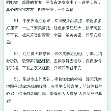
同歡樂，親愛的友友，平安夜為友友求了一道平安符，
真心的祝福友友：四季平安，一生幸福!
51、平安夜送紅蘋果，幸福安康鈔票摞。發財多多
好運罩，一生平安美夢托。紅色象徵紅紅火，蘋果寓意
平平安。糖果芳香甜蜜蜜，幸福一輩美美樂。願平安順
風!
52、紅紅篝火映彩輝，張張笑臉紅彤彤。手舞足蹈
歡歌跳，歌聲舞蹈熱辣情。盡興歌舞盡情歡，青春激情
彩飛揚。平安之夜來狂歡，只願同學皆平安!
53、聖誕樹上的雪花，帶着無數的祝福，漫天飛舞
地飄落;遠處悠揚的鐘聲，夾着平安與喜悅，開啟你我的
心扉，讓我們溫馨祈願：聖誕節人人快樂!人世間充滿真
愛!