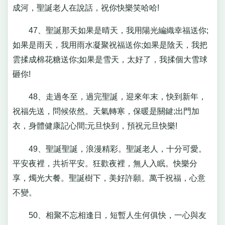
成河，聖誕老人在說話，祝你快樂笑哈哈!
47、聖誕那天如果是晴天，我用陽光編織幸福送你;
如果是雨天，我用雨水凝聚祝福送你;如果是陰天，我把
雲揉成棉花糖送你;如果是雪天，太好了，我揉個大雪球
砸你!
48、走過冬至，過完聖誕，迎來年末，快到新年，
祝福先送，問候依然。天氣轉寒，保暖是關鍵;出門加
衣，身體健康記心間;元旦快到，預祝元旦快樂!
49、聖誕聖誕，浪漫精彩。聖誕老人，十分可愛。
平安夜裡，共祈平安。狂歡夜裡，無人入眠。快樂分
享，燭光大餐。聖誕樹下，美好許願。萬千祝福，心意
不變。
50、相聚不忘相逢日，短暫人生何俱快，一心與友