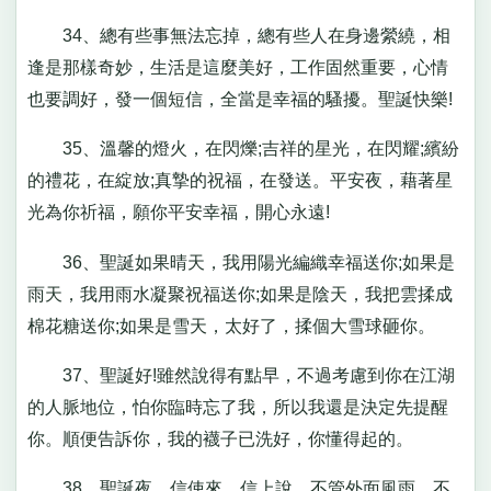
34、總有些事無法忘掉，總有些人在身邊縈繞，相
逢是那樣奇妙，生活是這麼美好，工作固然重要，心情
也要調好，發一個短信，全當是幸福的騷擾。聖誕快樂!
35、溫馨的燈火，在閃爍;吉祥的星光，在閃耀;繽紛
的禮花，在綻放;真摯的祝福，在發送。平安夜，藉著星
光為你祈福，願你平安幸福，開心永遠!
36、聖誕如果晴天，我用陽光編織幸福送你;如果是
雨天，我用雨水凝聚祝福送你;如果是陰天，我把雲揉成
棉花糖送你;如果是雪天，太好了，揉個大雪球砸你。
37、聖誕好!雖然說得有點早，不過考慮到你在江湖
的人脈地位，怕你臨時忘了我，所以我還是決定先提醒
你。順便告訴你，我的襪子已洗好，你懂得起的。
38、聖誕夜，信使來。信上說，不管外面風雨，不