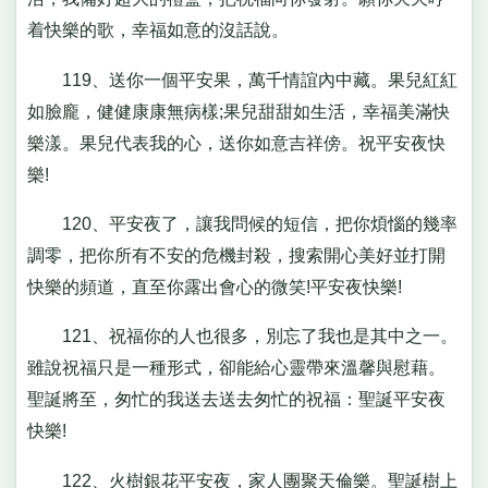
着快樂的歌，幸福如意的沒話說。
119、送你一個平安果，萬千情誼內中藏。果兒紅紅
如臉龐，健健康康無病樣;果兒甜甜如生活，幸福美滿快
樂漾。果兒代表我的心，送你如意吉祥傍。祝平安夜快
樂!
120、平安夜了，讓我問候的短信，把你煩惱的幾率
調零，把你所有不安的危機封殺，搜索開心美好並打開
快樂的頻道，直至你露出會心的微笑!平安夜快樂!
121、祝福你的人也很多，別忘了我也是其中之一。
雖說祝福只是一種形式，卻能給心靈帶來溫馨與慰藉。
聖誕將至，匆忙的我送去送去匆忙的祝福：聖誕平安夜
快樂!
122、火樹銀花平安夜，家人團聚天倫樂。聖誕樹上