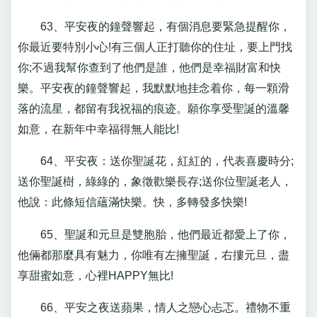
63、平安夜的鐘聲響起，有個消息要緊急提醒你，
你最近要特別小心!有三個人正打聽你的住址，要上門找
你;不過我幫你查到了他們是誰，他們是幸福財富和快
樂。平安夜的鐘聲響起，我默默地挂念着你，每一顆滑
落的流星，都留有我祝福的痕迹。願你享受聖誕的溫馨
如意，在新年中幸福得無人能比!
64、平安夜：送你聖誕花，紅紅的，代表喜慶時分;
送你聖誕樹，綠綠的，象徵歡樂長存;送你位聖誕老人，
他說：此條短信蘊滿快樂。快，多轉發多快樂!
65、聖誕和元旦是雙胞胎，他們最近都愛上了你，
他倆都那麼具有魅力，你唯有左擁聖誕，右摟元旦，盡
享甜蜜如意，心裡HAPPY無比!
66、平安之夜送蘋果，情人之戀心忐忑。禮物不重