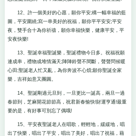
12、許一個美好的心愿，願你平安;構一幅幸福的藍
圖，平安圍繞;寫一串美好的祝福，願你平平安安;平安
夜，雙手合十為你祈禱，願你幸福快樂，健康平安，平
安夜快樂!
13、聖誕幸福聖誕樂，聖誕禮物今日多。祝福祝願
連成串，禮物成堆情滿天;陣陣鈴聲不間斷，聲聲問候暖
心田;聖誕老人忙又亂，為你奔波不心煩;願你聖誕全家
樂，吉祥如意又團圓。
14、聖誕剛過元旦到，一旦更比一誕高，兩旦一過
春節到，芝麻開花節節高，祝君新春愉快!財運亨通!最重
要的是，有好事可別忘了偶哦!
15、平安夜聖誕老人在唱歌，輕輕地，緩緩地，唱
出了快樂，唱出了平安，唱出了美好，唱出了祝福，藉