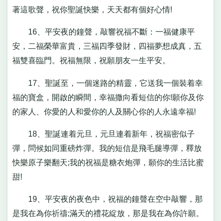
著這歌聲，祝你聖誕快樂，天天都有個好心情!
16、平安夜的鐘聲，敲響祝福不斷：一福健康平
安，二福榮華富貴，三福四季發財，四福夢想成真，五
福雙喜臨門。祝福無限，祝願朋友一生平安。
17、聖誕至，一個迷路的精靈，它送我一個裝着幸
福的寶盒，開啟的瞬間，幸福撒向看短信的你!願你及你
的家人、你愛的人和愛你的人及關心你的人永遠幸福!
18、聖誕連着元旦，元旦連着新年，祝福密似子
彈，問候如同重磅炸彈。我的短信是飛毛腿導彈，釋放
快樂原子樂翻天;我的祝福是糖衣炮彈，願你的生活比蜜
甜!
19、平安夜的夜色中，祝福的鐘聲在空中敲響，那
是我在為你祈禱;滿天的禮花綻放，那是我在為你許願。