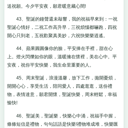
送祝願。今夕平安夜，願君暖意藏心間!
43、聖誕的鐘聲還未敲響，我的祝福早來到：一祝
聖誕心情好，二祝工作高升早，三祝煩惱都嚇跑，四祝
開心只到老，五祝歡聚真美妙，六祝快樂樂逍遙。
44、蘋果圓圓像你的臉，平安捧在手裡，甜在心
上。燈火閃爍如你的眼，溫暖擁在懷裡，美在心中。平
安夜，祝你平安快樂，我生命里重要的人。
45、周末聖誕，浪漫溫馨，放下工作，拋開憂煩，
開開心心，享受生活，陪同愛人，四處逛逛，送份禮
物，表情達意，願君開懷，聖誕快樂，周末輕鬆，幸福
愉快!
46、聖誕美，聖誕樂，快樂心中涌，祝福手中握，
條條短信是禮物，句句話語是快樂!禮物堆成堆，快樂匯