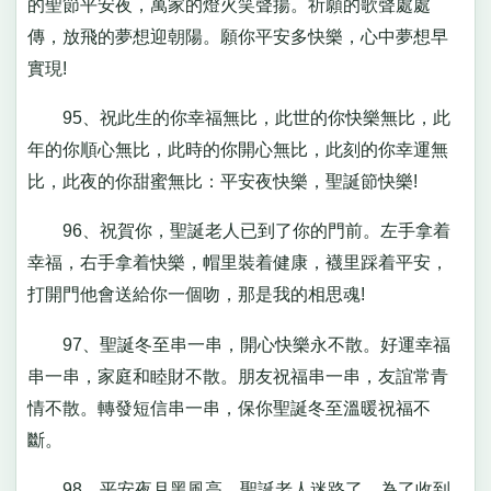
的聖節平安夜，萬家的燈火笑聲揚。祈願的歌聲處處
傳，放飛的夢想迎朝陽。願你平安多快樂，心中夢想早
實現!
95、祝此生的你幸福無比，此世的你快樂無比，此
年的你順心無比，此時的你開心無比，此刻的你幸運無
比，此夜的你甜蜜無比：平安夜快樂，聖誕節快樂!
96、祝賀你，聖誕老人已到了你的門前。左手拿着
幸福，右手拿着快樂，帽里裝着健康，襪里踩着平安，
打開門他會送給你一個吻，那是我的相思魂!
97、聖誕冬至串一串，開心快樂永不散。好運幸福
串一串，家庭和睦財不散。朋友祝福串一串，友誼常青
情不散。轉發短信串一串，保你聖誕冬至溫暖祝福不
斷。
98、平安夜月黑風高，聖誕老人迷路了。為了收到