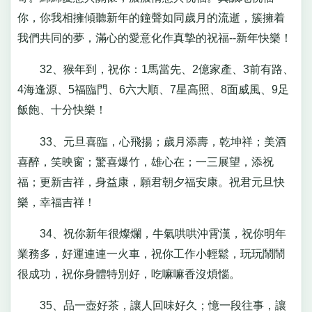
你，你我相擁傾聽新年的鐘聲如同歲月的流逝，簇擁着
我們共同的夢，滿心的愛意化作真摯的祝福--新年快樂！
32、猴年到，祝你：1馬當先、2億家產、3前有路、
4海逢源、5福臨門、6六大順、7星高照、8面威風、9足
飯飽、十分快樂！
33、元旦喜臨，心飛揚；歲月添壽，乾坤祥；美酒
喜醉，笑映窗；驚喜爆竹，雄心在；一三展望，添祝
福；更新吉祥，身益康，願君朝夕福安康。祝君元旦快
樂，幸福吉祥！
34、祝你新年很燦爛，牛氣哄哄沖霄漢，祝你明年
業務多，好運連連一火車，祝你工作小輕鬆，玩玩鬧鬧
很成功，祝你身體特別好，吃嘛嘛香沒煩惱。
35、品一壺好茶，讓人回味好久；憶一段往事，讓