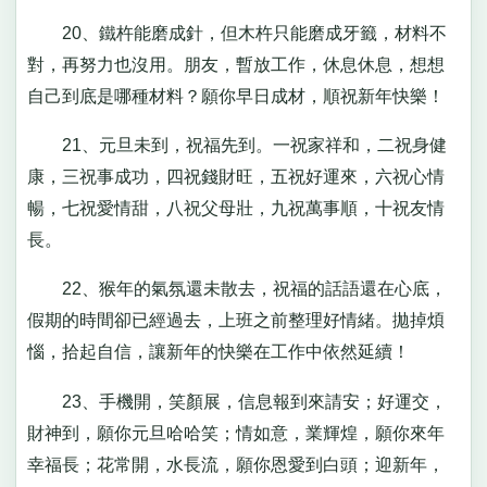
20、鐵杵能磨成針，但木杵只能磨成牙籤，材料不
對，再努力也沒用。朋友，暫放工作，休息休息，想想
自己到底是哪種材料？願你早日成材，順祝新年快樂！
21、元旦未到，祝福先到。一祝家祥和，二祝身健
康，三祝事成功，四祝錢財旺，五祝好運來，六祝心情
暢，七祝愛情甜，八祝父母壯，九祝萬事順，十祝友情
長。
22、猴年的氣氛還未散去，祝福的話語還在心底，
假期的時間卻已經過去，上班之前整理好情緒。拋掉煩
惱，拾起自信，讓新年的快樂在工作中依然延續！
23、手機開，笑顏展，信息報到來請安；好運交，
財神到，願你元旦哈哈笑；情如意，業輝煌，願你來年
幸福長；花常開，水長流，願你恩愛到白頭；迎新年，