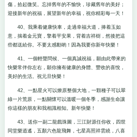
傷，拾起微笑。忘掉舊年的不愉快，珍藏舊年的美好；
迎接新年的祝福，展望新年的幸福，祝你精彩每一天！
40、我乘着健康快車，走過幸福大道，捧着玉如
意，揣着金元寶，擎着平安果，背着吉祥樹，然後把這
些都送給你。不要太感動喲！因為我要你新年快樂！
41、一個輕聲問候、一個真誠祝福，願由此帶來的
快樂常伴你左右，願你擁有健康的身體、豐收的喜悅，
美好的生活。祝元旦快樂！
42、一點星火可以燎原整個大地，一顆種子可以翠
綠一片荒原，一點關懷可以溫暖一個冬季，感謝生命讓
你這樣的朋友和我相識相知。新年快樂！
43、送你一副二龍戲珠圖，三江財源任你收，四世
同堂樂逍遙，五顏六色龍飛舞，七星高照祥雲繞，八喜