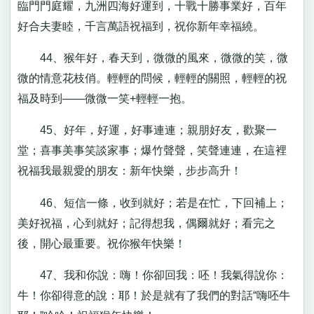
臨門門庭耀，九洲四海好運到，十戰十勝事業好，百年
好合夫妻睦，千言萬語祝福到，祝你新年幸福繞。
44、猴年好，春天到，微微的風來，微微的笑，微
微的情意花枝俏。輕輕的問候，輕輕的關照，輕輕的祝
福及時到——微微一笑+輕輕一抱。
45、好年，好運，好事連連；親朋好友，歡聚一
堂；喜事美事笑談家事；爆竹聲聲，笑聲連連，在這裡
祝福我最親愛的朋友：新年快樂，步步高升！
46、短信一條，收到就好；若是在忙，下回補上；
美好祝福，心到就好；記得想我，偶爾就好；看完之
後，開心最重要。祝你猴年快樂！
47、我和你說：嗨！你卻回我：呸！我氣得說你：
牛！你卻得意的說：耶！於是就有了我們的對話“嗨呸牛