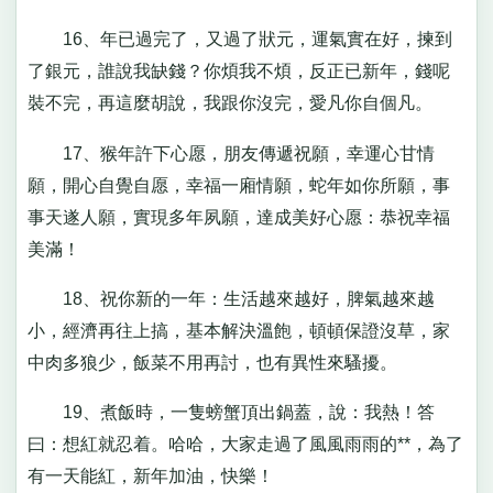
16、年已過完了，又過了狀元，運氣實在好，揀到
了銀元，誰說我缺錢？你煩我不煩，反正已新年，錢呢
裝不完，再這麼胡說，我跟你沒完，愛凡你自個凡。
17、猴年許下心愿，朋友傳遞祝願，幸運心甘情
願，開心自覺自愿，幸福一廂情願，蛇年如你所願，事
事天遂人願，實現多年夙願，達成美好心愿：恭祝幸福
美滿！
18、祝你新的一年：生活越來越好，脾氣越來越
小，經濟再往上搞，基本解決溫飽，頓頓保證沒草，家
中肉多狼少，飯菜不用再討，也有異性來騷擾。
19、煮飯時，一隻螃蟹頂出鍋蓋，說：我熱！答
曰：想紅就忍着。哈哈，大家走過了風風雨雨的**，為了
有一天能紅，新年加油，快樂！