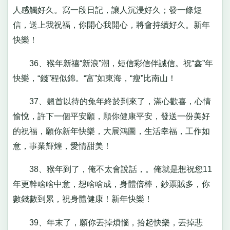
人感觸好久。寫一段日記，讓人沉浸好久；發一條短
信，送上我祝福，你開心我開心，將會持續好久。新年
快樂！
36、猴年新禧“新浪”潮，短信彩信伴誠信。祝“鑫”年
快樂，“錢”程似錦。“富”如東海，“瘦”比南山！
37、翹首以待的兔年終於到來了，滿心歡喜，心情
愉悅，許下一個平安願，願你健康平安，發送一份美好
的祝福，願你新年快樂，大展鴻圖，生活幸福，工作如
意，事業輝煌，愛情甜美！
38、猴年到了，俺不太會說話，。俺就是想祝您11
年更幹啥啥中意，想啥啥成，身體倍棒，鈔票賊多，你
數錢數到累，祝身體健康！新年快樂！
39、年末了，願你丟掉煩惱，拾起快樂，丟掉悲