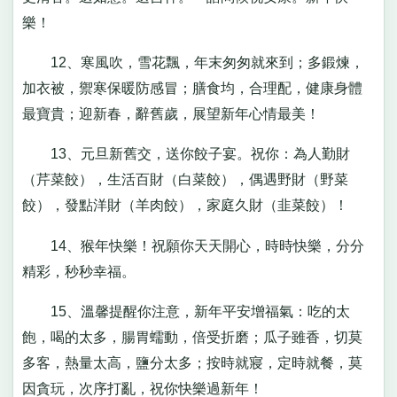
樂！
12、寒風吹，雪花飄，年末匆匆就來到；多鍛煉，
加衣被，禦寒保暖防感冒；膳食均，合理配，健康身體
最寶貴；迎新春，辭舊歲，展望新年心情最美！
13、元旦新舊交，送你餃子宴。祝你：為人勤財
（芹菜餃），生活百財（白菜餃），偶遇野財（野菜
餃），發點洋財（羊肉餃），家庭久財（韭菜餃）！
14、猴年快樂！祝願你天天開心，時時快樂，分分
精彩，秒秒幸福。
15、溫馨提醒你注意，新年平安增福氣：吃的太
飽，喝的太多，腸胃蠕動，倍受折磨；瓜子雖香，切莫
多客，熱量太高，鹽分太多；按時就寢，定時就餐，莫
因貪玩，次序打亂，祝你快樂過新年！