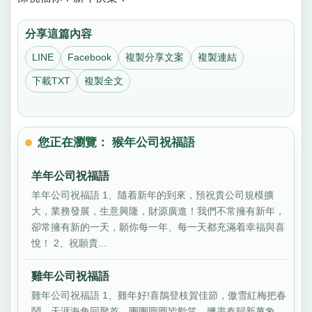
分享這篇內容
LINE
Facebook
複製分享文案
複製連結
下載TXT
複製全文
您正在瀏覽： 猴年公司祝福語
羊年公司祝福語
羊年公司祝福語 1、隨着新年的到來，預祝貴公司規模擴
大，業務發展，生意興隆，財源廣進！我們不常擁有新年，
卻常擁有新的一天，願你每一年、每一天都充滿着幸福與喜
悅！ 2、祝願貴...
雞年公司祝福語
雞年公司祝福語 1、雞年好!喜鵲登枝賀佳節，傲雪紅梅把春
鬧。天涯海角同聚首，團團圓圓皆歡笑。臘盡春歸新萬象，