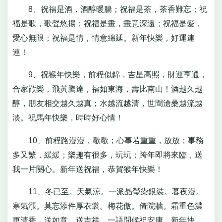
8、祝福是酒，酒醇暖腸；祝福是茶，茶香難忘；祝
福是歌，歌聲悠揚；祝福是畫，畫意深遠；祝福是愛，
愛心無限；祝福是情，情意綿延。新年快樂，好運連
連！
9、祝猴年快樂，前程似錦，吉星高照，財運亨通，
合家歡樂，飛黃騰達，福如東海，壽比南山！酒越久越
醇，朋友相交越久越真；水越流越清，世間滄桑越流越
淡。祝馬年快樂，時時好心情！
10、前程路漫漫，歇歇；心事若重重，放放；事務
多又繁，緩緩；樂趣有很多，玩玩；跨年即將來臨，送
我一片關心。新年送祝福，恭賀猴年快樂！
11、冬已至。天氣涼。一派晶瑩染銀裝。暮夜漫。
寒氣漲。莫忘添件厚衣裳。梅花傲。倚院牆。霜重色濃
更清香。送如意。送吉祥。一語問候祝安康。新年快