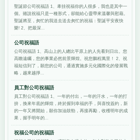
聖誕節公司祝福語 1、牽挂祝福你的人很多，我也是其中一
個。雖說祝福只是一種形式，卻能給心靈帶來溫馨與慰藉。
聖誕將至，匆忙的我送去送去匆忙的祝福：聖誕平安夜快
樂! 2、把最深...
公司祝福語
公司祝福語 1、高山上的人總比平原上的人先看到日出。您
高瞻遠矚，您的事業必然前景輝煌。祝您鵬程萬里！ 2、祝
福短信到了，願您的公司，通過實施多元化國際化的發展戰
略，越來越掙...
員工對公司祝福語
員工對公司祝福語 1、一年的付出，一年的汗水，一年的打
拚，換來年底的輝煌，終於握到幸福的手，與喜悅簽約，新
的一年又將開始，願你加油鼓勁，再接再勵，收穫明年的成
果，握手明年的...
祝福公司的祝福語