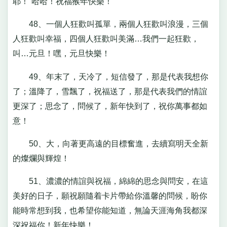
耶！”哈哈！祝福猴年快樂！
48、一個人狂歡叫孤單，兩個人狂歡叫浪漫，三個
人狂歡叫幸福，四個人狂歡叫美滿…我們一起狂歡，
叫…元旦！嘿，元旦快樂！
49、年末了，天冷了，短信發了，那是代表我想你
了；溫降了，雪飄了，祝福送了，那是代表我們的情誼
更深了；思念了，問候了，新年快到了，祝你萬事都如
意！
50、大，向著更高遠的目標奮進，去續寫明天全新
的燦爛與輝煌！
51、濃濃的情誼與祝福，綿綿的思念與問安，在這
美好的日子，願祝願隨着卡片帶給你溫馨的問候，盼你
能時常想到我，也希望你能知道，無論天涯海角我都深
深祝福你！新年快樂！