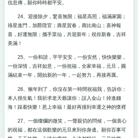
信息傳，願你時時都平安。
24、迎接除夕，驚喜無限；福星高照，福滿家園；
祿星進門，加爵陞官；壽星賀春，壽比南山；喜神報
喜，好運無限；攜手眾仙，共迎新年；祝你新春，吉祥
美滿！
25、一份和諧，平平安安，一份安然，快快樂樂，
一份深情，吉祥如意，一份祝福，全家幸福，元旦，圓
滿結束一年，開始新的一年，一起努力，再接再厲。
26、猴年到了，你沒在第一時間祝福我，告訴你：
本人很生氣！我祈求老天爺讓你：誤入金山！掉進錢
海！踩着快樂！惹上幸福！最好再撞到幸運之神的懷裡
27、一個燦爛的微笑，一聲親切的問候，一個衷心
的祝福，都在這個歡樂的元旦來到你身邊。願你百事可