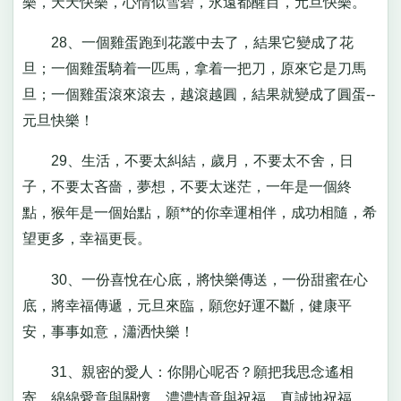
樂，天天快樂，心情似雪碧，永遠都醒目，元旦快樂。
28、一個雞蛋跑到花叢中去了，結果它變成了花
旦；一個雞蛋騎着一匹馬，拿着一把刀，原來它是刀馬
旦；一個雞蛋滾來滾去，越滾越圓，結果就變成了圓蛋--
元旦快樂！
29、生活，不要太糾結，歲月，不要太不舍，日
子，不要太吝嗇，夢想，不要太迷茫，一年是一個終
點，猴年是一個始點，願**的你幸運相伴，成功相隨，希
望更多，幸福更長。
30、一份喜悅在心底，將快樂傳送，一份甜蜜在心
底，將幸福傳遞，元旦來臨，願您好運不斷，健康平
安，事事如意，瀟洒快樂！
31、親密的愛人：你開心呢否？願把我思念遙相
寄。綿綿愛意與關懷，濃濃情意與祝福。真誠地祝福