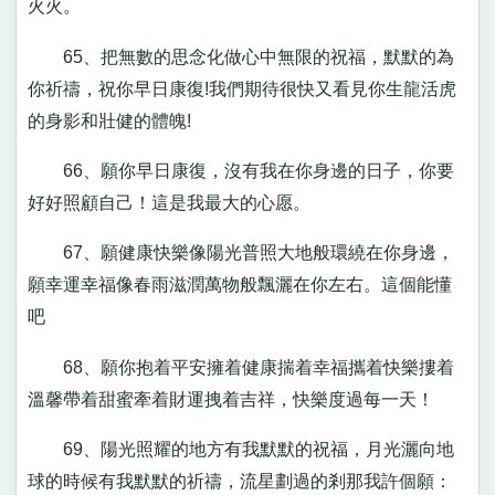
火火。
65、把無數的思念化做心中無限的祝福，默默的為
你祈禱，祝你早日康復!我們期待很快又看見你生龍活虎
的身影和壯健的體魄!
66、願你早日康復，沒有我在你身邊的日子，你要
好好照顧自己！這是我最大的心愿。
67、願健康快樂像陽光普照大地般環繞在你身邊，
願幸運幸福像春雨滋潤萬物般飄灑在你左右。這個能懂
吧
68、願你抱着平安擁着健康揣着幸福攜着快樂摟着
溫馨帶着甜蜜牽着財運拽着吉祥，快樂度過每一天！
69、陽光照耀的地方有我默默的祝福，月光灑向地
球的時候有我默默的祈禱，流星劃過的剎那我許個願：