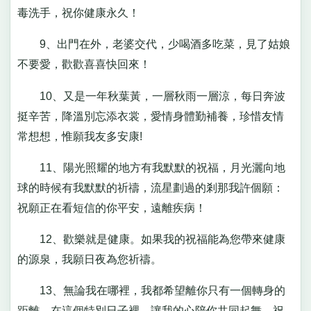
毒洗手，祝你健康永久！
9、出門在外，老婆交代，少喝酒多吃菜，見了姑娘
不要愛，歡歡喜喜快回來！
10、又是一年秋葉黃，一層秋雨一層涼，每日奔波
挺辛苦，降溫別忘添衣裳，愛情身體勤補養，珍惜友情
常想想，惟願我友多安康!
11、陽光照耀的地方有我默默的祝福，月光灑向地
球的時候有我默默的祈禱，流星劃過的剎那我許個願：
祝願正在看短信的你平安，遠離疾病！
12、歡樂就是健康。如果我的祝福能為您帶來健康
的源泉，我願日夜為您祈禱。
13、無論我在哪裡，我都希望離你只有一個轉身的
距離。在這個特別日子裡，讓我的心陪你共同起舞。祝