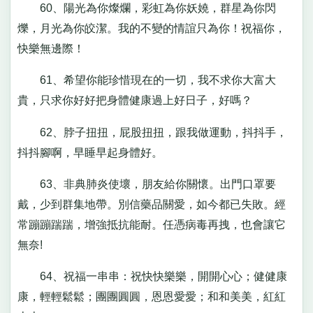
60、陽光為你燦爛，彩虹為你妖嬈，群星為你閃
爍，月光為你皎潔。我的不變的情誼只為你！祝福你，
快樂無邊際！
61、希望你能珍惜現在的一切，我不求你大富大
貴，只求你好好把身體健康過上好日子，好嗎？
62、脖子扭扭，屁股扭扭，跟我做運動，抖抖手，
抖抖腳啊，早睡早起身體好。
63、非典肺炎使壞，朋友給你關懷。出門口罩要
戴，少到群集地帶。別信藥品關愛，如今都已失敗。經
常蹦蹦踹踹，增強抵抗能耐。任憑病毒再拽，也會讓它
無奈!
64、祝福一串串：祝快快樂樂，開開心心；健健康
康，輕輕鬆鬆；團團圓圓，恩恩愛愛；和和美美，紅紅