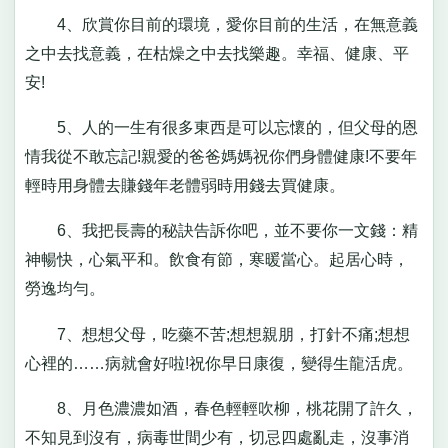
4、欣賞你目前的環境，愛你目前的生活，在無意義
之中去找意義，在枯燥之中去找樂趣。幸福、健康、平
安!
5、人的一生有很多東西是可以忘懷的，但父母的恩
情我從不敢忘記!親愛的爸爸媽媽祝你們身體健康!不要年
輕時用身體去賺錢年老體弱時用錢去買健康。
6、我把長壽的秘訣告訴你吧，並不要你一文錢：精
神暢快，心氣平和。飲食有節，寒暖當心。起居心時，
勞逸均勻。
7、想想父母，吃藥不苦;想想親朋，打針不痛;想想
心裡的……病就會好啦!祝你早日康復，變得生龍活虎。
8、月色濃濃如酒，春色輕輕吹柳，桃花開了許久，
不知見到沒有，病毒世間少有，切忌四處亂走，沒事消