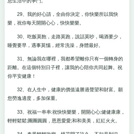
息生活中的爭鬥。
29、我的好心請，全由你決定，你快樂所以我快
樂，祝你每天開開心心，快快樂樂。
30、吃飯莫飽，走路莫跑，說話莫吵，喝酒要少，
睡覺要早，遇事莫惱，經常洗澡，身體最好。
31、無論我在哪裡，我都希望離你只有一個轉身的
距離。在這個特別日子裡，讓我的心陪你共同起舞。祝
你平安健康！
32、在人生中，健康的價值遠勝過聲望和財富。願
您勞逸適度，多加保重。
33、祝福一串串:祝快快樂樂，開開心心;健健康康，
輕輕鬆鬆;團團圓圓，恩恩愛愛;和和美美，紅紅火火。