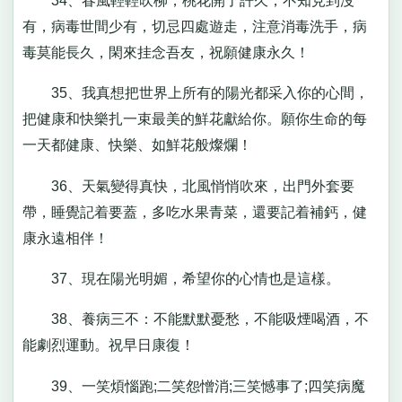
34、春風輕輕吹柳，桃花開了許久，不知見到沒
有，病毒世間少有，切忌四處遊走，注意消毒洗手，病
毒莫能長久，閑來挂念吾友，祝願健康永久！
35、我真想把世界上所有的陽光都采入你的心間，
把健康和快樂扎一束最美的鮮花獻給你。願你生命的每
一天都健康、快樂、如鮮花般燦爛！
36、天氣變得真快，北風悄悄吹來，出門外套要
帶，睡覺記着要蓋，多吃水果青菜，還要記着補鈣，健
康永遠相伴！
37、現在陽光明媚，希望你的心情也是這樣。
38、養病三不：不能默默憂愁，不能吸煙喝酒，不
能劇烈運動。祝早日康復！
39、一笑煩惱跑;二笑怨憎消;三笑憾事了;四笑病魔