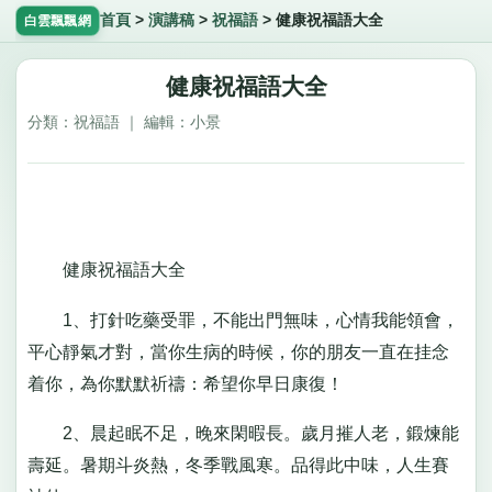
首頁
>
演講稿
>
祝福語
>
健康祝福語大全
白雲飄飄網
健康祝福語大全
分類：祝福語 ｜ 編輯：小景
健康祝福語大全
1、打針吃藥受罪，不能出門無味，心情我能領會，
平心靜氣才對，當你生病的時候，你的朋友一直在挂念
着你，為你默默祈禱：希望你早日康復！
2、晨起眠不足，晚來閑暇長。歲月摧人老，鍛煉能
壽延。暑期斗炎熱，冬季戰風寒。品得此中味，人生賽