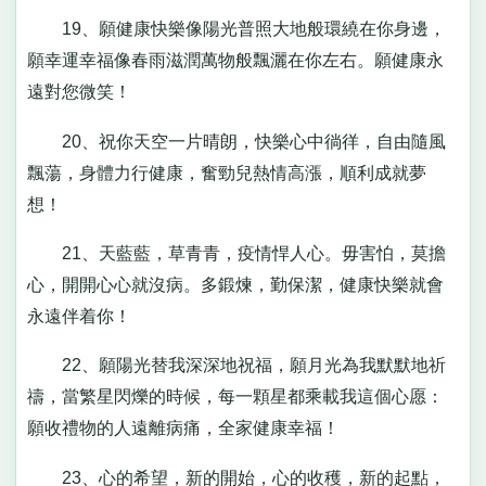
19、願健康快樂像陽光普照大地般環繞在你身邊，
願幸運幸福像春雨滋潤萬物般飄灑在你左右。願健康永
遠對您微笑！
20、祝你天空一片晴朗，快樂心中徜徉，自由隨風
飄蕩，身體力行健康，奮勁兒熱情高漲，順利成就夢
想！
21、天藍藍，草青青，疫情悍人心。毋害怕，莫擔
心，開開心心就沒病。多鍛煉，勤保潔，健康快樂就會
永遠伴着你！
22、願陽光替我深深地祝福，願月光為我默默地祈
禱，當繁星閃爍的時候，每一顆星都乘載我這個心愿：
願收禮物的人遠離病痛，全家健康幸福！
23、心的希望，新的開始，心的收穫，新的起點，