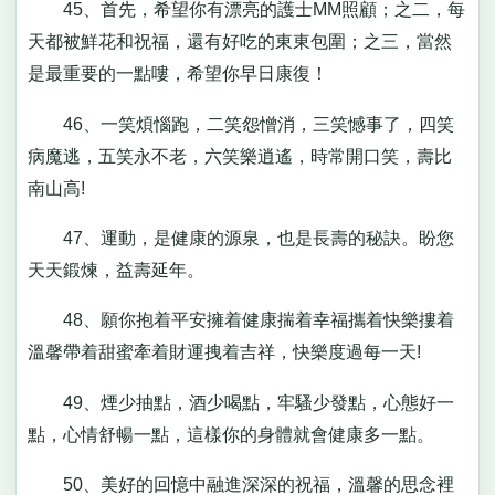
45、首先，希望你有漂亮的護士MM照顧；之二，每
天都被鮮花和祝福，還有好吃的東東包圍；之三，當然
是最重要的一點嘍，希望你早日康復！
46、一笑煩惱跑，二笑怨憎消，三笑憾事了，四笑
病魔逃，五笑永不老，六笑樂逍遙，時常開口笑，壽比
南山高!
47、運動，是健康的源泉，也是長壽的秘訣。盼您
天天鍛煉，益壽延年。
48、願你抱着平安擁着健康揣着幸福攜着快樂摟着
溫馨帶着甜蜜牽着財運拽着吉祥，快樂度過每一天!
49、煙少抽點，酒少喝點，牢騷少發點，心態好一
點，心情舒暢一點，這樣你的身體就會健康多一點。
50、美好的回憶中融進深深的祝福，溫馨的思念裡