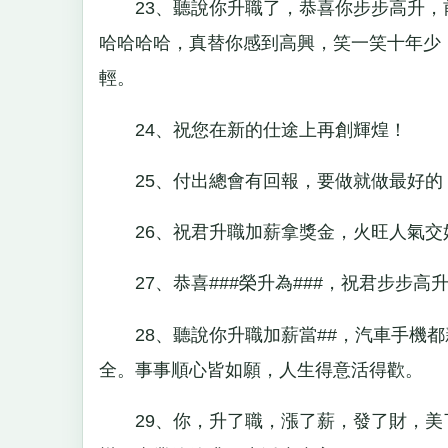
23、聽說你升職了，恭喜你步步高升，
哈哈哈哈，真替你感到高興，笑一笑十年少
輕。
24、祝您在新的仕途上再創輝煌！
25、付出總會有回報，要做就做最好的
26、祝君升職加薪拿獎金，火旺人氣交
27、恭喜###榮升為###，祝君步步高
28、聽說你升職加薪當##，汽車手機都
全。事事順心皆如願，人生得意活得歡。
29、你，升了職，漲了薪，發了財，美