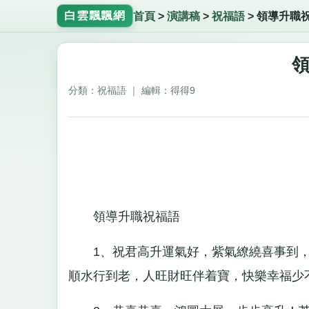
白雲飄飄網
首頁
>
演講稿
>
祝福語
>
領導升職
分類：祝福語 ｜ 編輯：得得9
領導升職祝福語
1、祝君高升運氣好，紫氣繚繞喜事到，
順水行到老，人旺財旺伴着寶，快樂幸福少