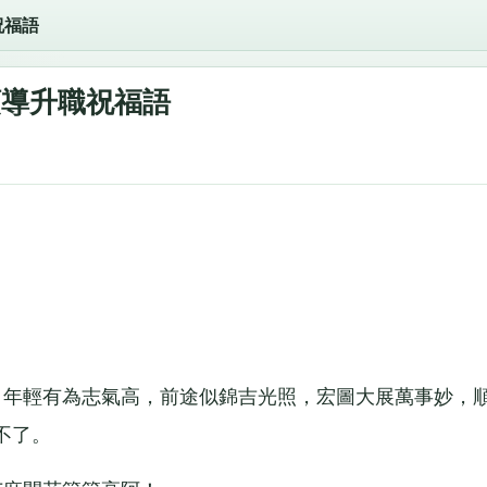
祝福語
領導升職祝福語
年輕有為志氣高，前途似錦吉光照，宏圖大展萬事妙，
不了。