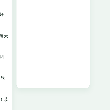
好
每天
間，
欣欣
！恭