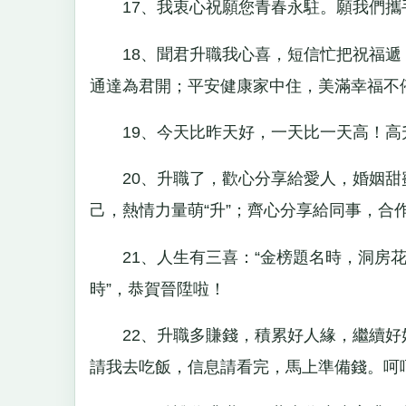
17、我衷心祝願您青春永駐。願我們攜
18、聞君升職我心喜，短信忙把祝福遞
通達為君開；平安健康家中住，美滿幸福不
19、今天比昨天好，一天比一天高！高
20、升職了，歡心分享給愛人，婚姻甜蜜滋
己，熱情力量萌“升”；齊心分享給同事，合
21、人生有三喜：“金榜題名時，洞房花
時”，恭賀晉陞啦！
22、升職多賺錢，積累好人緣，繼續好
請我去吃飯，信息請看完，馬上準備錢。呵