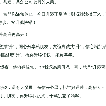
手共進，共創公司振興的大業。
：奮鬥滿滿無休止，今日升遷正當時；財源滾滾撲面來，
停步。祝升職快樂！
升高升再高升！
“升”；開心分享給朋友，友誼真誠共“升”；信心增加
作團結增“升”。祝你升職愉快，如意年年。
燭夜，他鄉遇故知。”但我認為應再添一喜，就是“升遷晉
好乾，還有大發展，短信表心愿，祝福好運連，高薪人不
呵，朋友，你升職我祝賀，千萬別忘了請客。