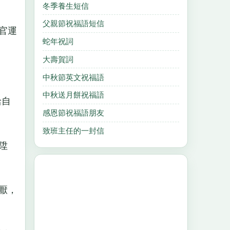
冬季養生短信
父親節祝福語短信
官運
蛇年祝詞
大壽賀詞
中秋節英文祝福語
中秋送月餅祝福語
給自
感恩節祝福語朋友
致班主任的一封信
陞
厭，