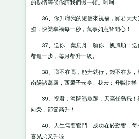
的熱情等候你請我們撮一頓。呵呵……
36、你升職我的短信來祝福，願君天天
臨，快樂幸福每一秒，萬事如意皆開心！
37、送你一葉扁舟，願你一帆風順；送
都進一步，每月都升一級。
38、職不在高，能升就行，錢不在多，
南陽諸葛廬，西蜀子云亭。我云：升職快樂
39、祝君：海闊憑魚躍，天高任鳥飛！祝
向榮，節節高升！
40、人生需要奮鬥，成功在於勤奮，每
喜兄弟又升啦！