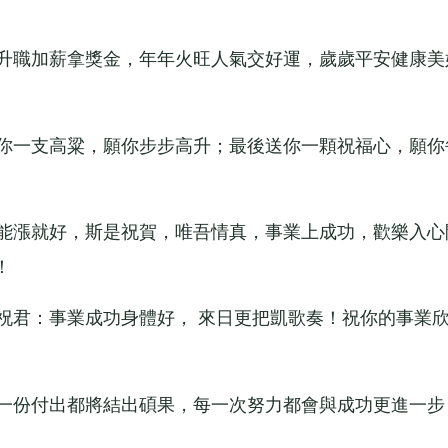
升職加薪拿獎金，年年火旺人氣交好運，歲歲平安健康美
你一支高粱，願你步步高升；最後送你一顆祝福心，願你
能漲就好，斯是祝賀，唯吾情真，事業上成功，歡樂入心
！
君：事業成功身體好， 來日更把凱歌奏！祝你的事業
一份付出都將結出碩果，每一次努力都會與成功更進一步