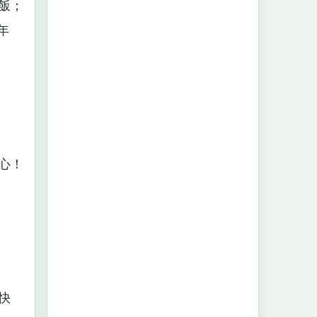
飯；
年
心！
快