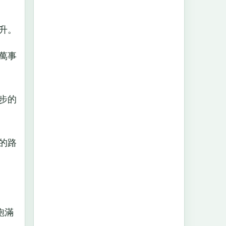
升。
萬事
步的
的路
飽滿